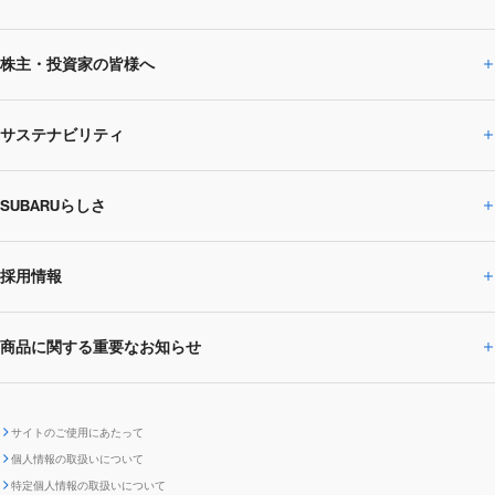
株主・投資家の皆様へ
ニュースルームトップ
SUBARUのありたい姿
トップメッセージ
サステナビリティ
株主・投資家の皆様へトップ
ニュースリリース
トピックス・お知らせ
SUBARU 2025方針
会社概要・役員／CXO一覧
SUBARUらしさ
ひとめでわかる
サステナビリティトップ
閉じる
企業・経営
財務データ
事業所・関係会社
SUBARU
CEOサステナビリティ
SUBARUグループの
採用情報
SUBARUらしさトップ
IRライブラリー
株式情報
SUBARU運動部
メッセージ
サステナビリティ
商品に関する重要なお知らせ
採用情報トップ
SUBARUびと
サステナビリティジャーナル
環境
社会
株主・投資家サポート
個人投資家の皆様へ
閉じる
商品に関する重要なお知らせトップ
新卒採用
中途採用
SUBARUデザイン
SUBARU技報
ガバナンス
社外からの評価
IRカレンダー
電子公告
サイトのご使用にあたって
個人情報の取扱いについて
「SUBARUらしさ」を
SUBARU ハイブリッド車 レスキュ
特定個人情報の取扱いについて
車種別環境情報