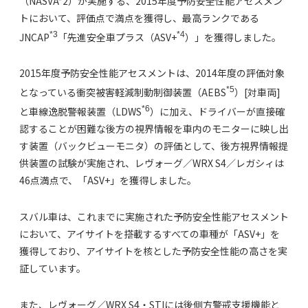
（NASVA*2）が実施する、2015年度予防安全性能アセスメン
トにおいて、評価点で満点を獲得し、最高ランクである
*3
*4
JNCAP
「先進安全車プラス（ASV+
）」を獲得しました。
2015年度予防安全性能アセスメントは、2014年度の評価対象
*5
となっている衝突被害軽減制動制御装置（AEBS
）[対車両]
*6
と車線逸脱警報装置（LDWS
）に加え、ドライバーが直接確
認することが困難な後方の視界情報を車内のモニターに映し出
す装置（バックビューモニタ）の評価として、後方視界情報提
供装置の試験が実施され、レヴォーグ／WRX S4／レガシィは
46点満点で、「ASV+」を獲得しました。
スバル車は、これまでに実施された予防安全性能アセスメント
において、アイサイトを搭載するすべての車種が「ASV+」を
獲得しており、アイサイトを核とした予防安全性能の高さを実
証しています。
また、レヴォーグ／WRX S4・STIには後側方警戒支援機能と