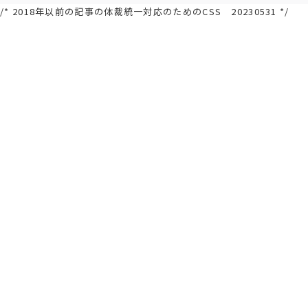
/* 2018年以前の記事の体裁統一対応のためのCSS 20230531 */
FUJI/FA-200 エアロスバルサービス
関連会社採用情報リンク集
閉じる
情報
閉じる
閉じる