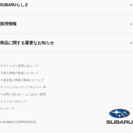
SUBARUらしさ
ひとめでわかる
サステナビリティトップ
閉じる
企業・経営
財務データ
事業所・関係会社
SUBARU
CEOサステナビリティ
SUBARUグループの
採用情報
SUBARUらしさトップ
IRライブラリー
株式情報
SUBARU運動部
メッセージ
サステナビリティ
商品に関する重要なお知らせ
採用情報トップ
SUBARUびと
サステナビリティジャーナル
環境
社会
株主・投資家サポート
個人投資家の皆様へ
閉じる
商品に関する重要なお知らせトップ
新卒採用
中途採用
SUBARUデザイン
SUBARU技報
ガバナンス
社外からの評価
IRカレンダー
電子公告
サイトのご使用にあたって
個人情報の取扱いについて
「SUBARUらしさ」を
SUBARU ハイブリッド車 レスキュ
特定個人情報の取扱いについて
車種別環境情報
ディスクロージャー
SUBARU Lab採用（中途）
航空宇宙カンパニー採用
SUBARUが生み出してきたこと
際立たせる技術
GRI内容索引
TCFD対照表
ー時の取扱い
IRサイト注意事項
ソーシャルメディアポリシー
ポリシー
1.安心と愉しさ
お問い合わせ ／ よくあるご質問
「SUBARUらしさ」を
クッキーポリシー
自動車リサイクル
リコール情報
販売会社グループ採用
期間従業員採用
際立たせる技術
『魔改造の夜』特設サイト
閉じる
編集方針
レポートライブラリー
メディア
2.環境技術
助手席エアバッグに関する重要な
SUBARUのロゴ・標章を不正使用
サステナビリティ関連方針・ガイ
© SUBARU CORPORATION
閉じる
高校生採用
障がい者採用（中途）
企業スポーツ
お知らせ
した模倣品にご注意ください
ドライン