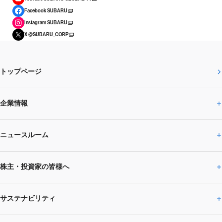
Facebook SUBARU
Instagram SUBARU
X @SUBARU_CORP
トップページ
企業情報
ニュースルーム
企業情報トップ
株主・投資家の皆様へ
ニュースルームトップ
SUBARUのありたい姿
トップメッセージ
サステナビリティ
株主・投資家の皆様へトップ
ニュースリリース
トピックス・お知らせ
SUBARU 2025方針
会社概要・役員／CXO一覧