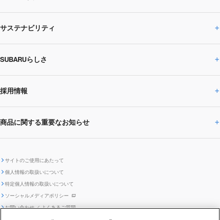
サステナビリティ
株主・投資家の皆様へトップ
ニュースリリース
トピックス・お知らせ
SUBARU 2025方針
会社概要・役員／CXO一覧
SUBARUらしさ
ひとめでわかる
サステナビリティトップ
閉じる
企業・経営
財務データ
事業所・関係会社
SUBARU
CEOサステナビリティ
SUBARUグループの
採用情報
SUBARUらしさトップ
IRライブラリー
株式情報
SUBARU運動部
メッセージ
サステナビリティ
商品に関する重要なお知らせ
採用情報トップ
SUBARUびと
サステナビリティジャーナル
環境
社会
株主・投資家サポート
個人投資家の皆様へ
閉じる
商品に関する重要なお知らせトップ
新卒採用
中途採用
SUBARUデザイン
SUBARU技報
ガバナンス
社外からの評価
IRカレンダー
電子公告
サイトのご使用にあたって
個人情報の取扱いについて
「SUBARUらしさ」を
SUBARU ハイブリッド車 レスキュ
特定個人情報の取扱いについて
車種別環境情報
ディスクロージャー
SUBARU Lab採用（中途）
航空宇宙カンパニー採用
SUBARUが生み出してきたこと
際立たせる技術
GRI内容索引
TCFD対照表
ー時の取扱い
IRサイト注意事項
ソーシャルメディアポリシー
ポリシー
1.安心と愉しさ
お問い合わせ ／ よくあるご質問
「SUBARUらしさ」を
クッキーポリシー