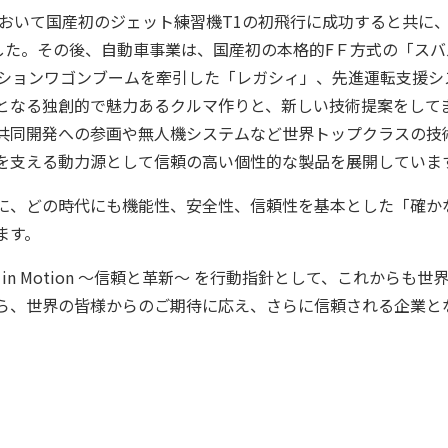
業において国産初のジェット練習機T1の初飛行に成功すると共に
した。その後、自動車事業は、国産初の本格的FＦ方式の「スバル
ションワゴンブームを牽引した「レガシィ」、先進運転支援システム
となる独創的で魅力あるクルマ作りと、新しい技術提案をして
共同開発への参画や無人機システムなど世界トップクラスの技
を支える動力源として信頼の高い個性的な製品を展開していま
に、どの時代にも機能性、安全性、信頼性を基本とした「確か
ます。
ce in Motion ～信頼と革新～ を行動指針として、これから
ら、世界の皆様からのご期待に応え、さらに信頼される企業と