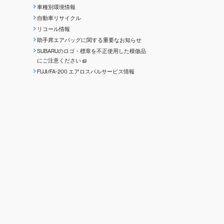
車種別環境情報
自動車リサイクル
リコール情報
助手席エアバッグに関する重要なお知らせ
SUBARUのロゴ・標章を不正使用した模倣品
にご注意ください
FUJI/FA-200 エアロスバルサービス情報