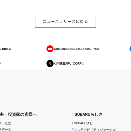
ニュースリリースに戻る
-Tube
YouTube SUBARU GLOBAL TV
X @SUBARU_CORP
主・投資家の皆様へ
SUBARUらしさ
業・経営
SUBARUびと
務データ
サステナビリティジャーナル