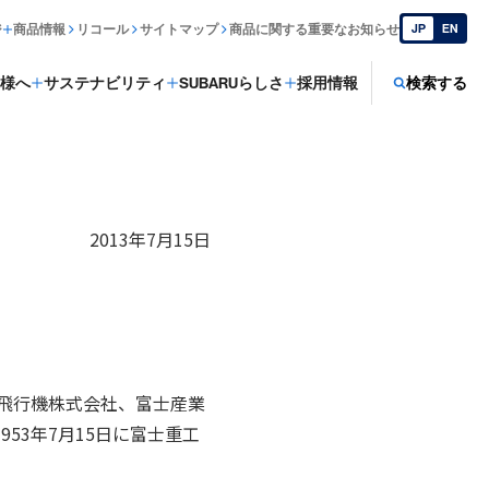
ジ
商品情報
リコール
サイトマップ
商品に関する重要なお知らせ
JP
EN
様へ
サステナビリティ
SUBARUらしさ
採用情報
検索する
2013年7月15日
島飛行機株式会社、富士産業
53年7月15日に富士重工