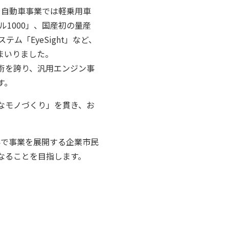
、自動車事業では軽乗用車
1000」、国産初の量産
「EyeSight」など、
まいりました。
術を誇り、汎用エンジン事
す。
なモノづくり」を貫き、お
も世界で事業を展開する企業市民
なることを目指します。