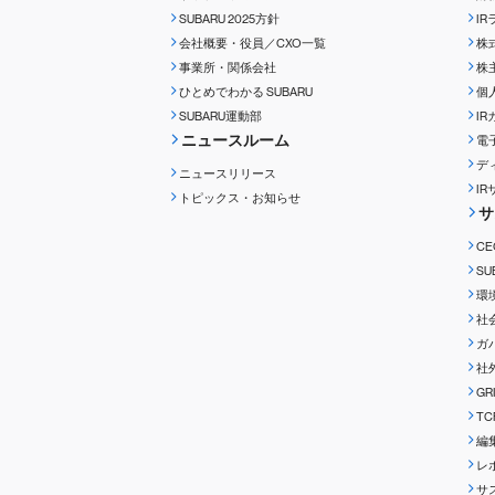
SUBARU 2025方針
I
会社概要・役員／CXO一覧
株
事業所・関係会社
株
ひとめでわかる
SUBARU
個
SUBARU運動部
I
ニュースルーム
電
デ
ニュースリリース
I
トピックス・お知らせ
サ
C
S
環
社
ガ
社
G
T
編
レ
サ