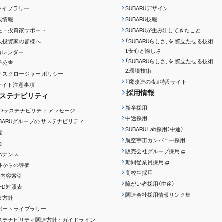
Rライブラリー
SUBARUデザイン
式情報
SUBARU技報
主・投資家サポート
SUBARUが生み出してきたこと
人投資家の皆様へ
「SUBARUらしさ」を
際立たせる技術
1.安心と愉しさ
Rカレンダー
「SUBARUらしさ」を
際立たせる技術
子公告
2.環境技術
ィスクロージャー
ポリシー
『魔改造の夜』特設サイト
Rサイト注意事項
採用情報
ステナビリティ
新卒採用
EOサステナビリティ
メッセージ
中途採用
UBARUグループの
サステナビリティ
SUBARU Lab採用（中途）
境
航空宇宙カンパニー採用
会
販売会社グループ採用
バナンス
期間従業員採用
外からの評価
高校生採用
RI内容索引
障がい者採用（中途）
CFD対照表
関連会社採用情報リンク集
集方針
ポートライブラリー
ステナビリティ関連方針・ガイドライン