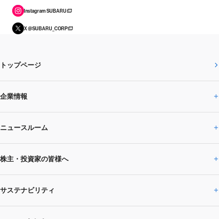
Instagram SUBARU
X @SUBARU_CORP
トップページ
企業情報
ニュースルーム
企業情報トップ
株主・投資家の皆様へ
ニュースルームトップ
SUBARUのありたい姿
トップメッセージ
サステナビリティ
株主・投資家の皆様へトップ
ニュースリリース
トピックス・お知らせ
SUBARU 2025方針
会社概要・役員／CXO一覧