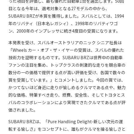
った項目を評価し、最も優れた自動車1台を選出します。50回
目となる今年は、選考対象となる27モデルの中から、
SUBARU BRZが本賞を獲得しました。スバルとしては、1994
年のリバティ（日本名レガシィ）、1998年のリバティワゴ
ン、2000年のインプレッサに続き4度目の受賞になります。
本発表を受け、スバルオーストラリアのニック シニア社長は
「Wheels カー・オブ・ザ・イヤーの受賞は、スバルの優れた
技術力を証明するものです。SUBARU BRZは世界中の自動車
ファンの注目を集め、トップクラスの刺激的な走りを競合車の
数分の一の価格で提供する点が高い評価を受け、各国で数々の
賞を受賞しています。」とコメントしました。今回の賞では、
かつてないほど身近に走りが愉しめるクルマである点や、魅力
的な価格、特筆すべき走り、燃費、安全性、そしてトヨタとス
バルのコラボレーションにより実現できたクルマである点が評
価されました。
SUBARU BRZは、「Pure Handling Delight-新しい次元の運
転する愉しさ」をコンセプトに、誰もがクルマを操る愉しさと