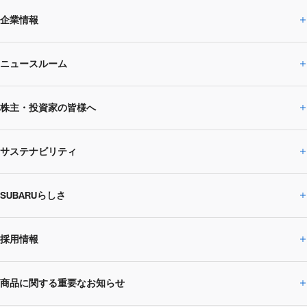
企業情報
ニュースルーム
企業情報トップ
株主・投資家の皆様へ
ニュースルームトップ
SUBARUのありたい姿
トップメッセージ
サステナビリティ
株主・投資家の皆様へトップ
ニュースリリース
トピックス・お知らせ
SUBARU 2025方針
会社概要・役員／CXO一覧
SUBARUらしさ
ひとめでわかる
サステナビリティトップ
閉じる
企業・経営
財務データ
事業所・関係会社
SUBARU
CEOサステナビリティ
SUBARUグループの
採用情報
SUBARUらしさトップ
IRライブラリー
株式情報
SUBARU運動部
メッセージ
サステナビリティ
商品に関する重要なお知らせ
採用情報トップ
SUBARUびと
サステナビリティジャーナル
環境
社会
株主・投資家サポート
個人投資家の皆様へ
閉じる