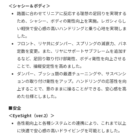
＜シャシー＆ボディ＞
路面に合わせてリニアに反応する理想の足回りを実現する
ため、シャシー、ボディの剛性向上を実施。レガシィらし
い軽快で安心感の高いハンドリングと乗り心地を実現しま
した。
フロント、リヤ共にダンパー、スプリングの減衰力、バネ
定数を変更。また、リヤにサポートサブフレームを追加す
るなど、足回り取り付け部剛性、ボディ剛性を向上させる
ことで、操縦安定性を高めました。
ダンパー、ブッシュ類の最適チューニングや、サスペンシ
ョンの取り付け剛性をアップ。ハンドリングの応答性を向
上することで、意のままに操ることができる、安心感を高
めた仕様としました。
■安全
＜EyeSight（ver.2）＞
各性能向上と各種システムとの連携により、これまで以上
に快適で安心感の高いドライビングを可能としました。