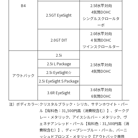
B4
2.5ℓ水平対向
4気筒DOHC
2.5GT EyeSight
シングルスクロールタ
ーボ
2.0ℓ水平対向
リ
2.0GT DIT
4 気筒DOHC
ツインスクロールター
2.5i
2.5i L Package
2.5ℓ水平対向
4気筒DOHC
2.5i EyeSight☆
アウトバック
2.5i EyeSight S Package
3.6ℓ水平対向
3.6R EyeSight
6気筒DOHC
注）ボディカラー:
クリスタルブラック・シリカ、サテンホワイト・パー
ル【有料色：31,500円高（消費税含む）】、ダークグ
レー・メタリック、アイスシルバー・メタリック、ヴ
ェネチアンレッド・パール【有料色：31,500円高（消
費税含む）】、ディープシーブルー・パール、バーニ
ッシュドブロンズ・メタリック【アウトバック専用