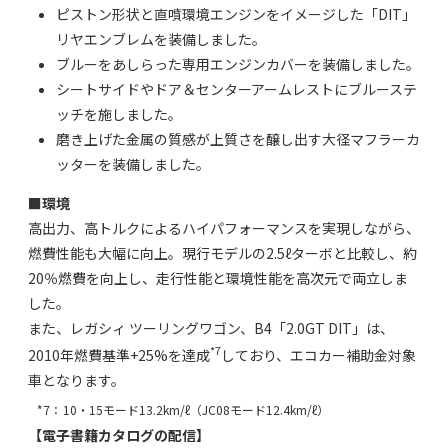
ピストン形状と直噴環境エンジンをイメージした「DIT」
リヤエンブレムを装備しました。
ブルーをあしらった専用エンジンカバーを装備しました。
シートサイドやドア＆センターアームレストにブルーステ
ッチを施しました。
磨き上げた金属の質感が上質さを醸し出す大径マフラーカ
ッターを装備しました。
■環境
高出力、高トルクによるハイパフォーマンスを実現しながら、
燃費性能も大幅に向上。現行モデルの2.5ℓターボと比較し、約
20％燃費を向上し、走行性能と環境性能を高次元で両立しま
した。
また、レガシィ ツーリングワゴン、B4「2.0GT DIT」は、
*7
2010年燃費基準+25%を達成
しており、エコカー補助金対象
車となります。
*7：
10・15モード13.2km/ℓ（JC08モード12.4km/ℓ）
【電子書籍カタログの配信】