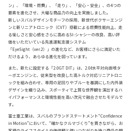
ン」、「環境・燃費」、「走り」、「安心・安全」、の4つの
要素を進化させ、大幅な商品力の向上を実施しました。
新しいスバルデザインモチーフの採用、新世代ボクサーエンジ
ンと新リニアトロニック（CVT）搭載による燃費性能向上、走
る愉しさと安心感をさらに高めるSI-シャシーの改良、高い評
価をいただいている先進運転支援システム
「EyeSight（ver.2）」の進化など、お客様にさらに満足いた
だけるよう、あらゆる進化を図っています。
また、新たに設定する「2.0GT DIT」は、2.0ℓ水平対向直噴タ
ーボエンジンと、従来型を改良した高トルク対応リニアトロニ
ックを組み合わせ、専用の足回りやブルーを基調にした内外装
デザインを織り込み、スポーティで上質な世界観を演出するハ
イパフォーマンスと環境性能を高い次元で融合させたモデルで
す。
富士重工業は、スバルのブランドステートメント“Confidence
in Motion”において、“確かなクルマづくり”を貫きながら、お
客様のライフスタイルや価値観と強いつながりを持つ商品の開