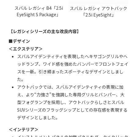
スバル レガシィ B4「2.5i
スバル レガシィ アウトバック
EyeSight S Package」
「2.5i EyeSight」
【レガシィシリーズの主な改良内容】
■デザイン
＜エクステリア＞
スバルアイデンティティを表現したヘキサゴングリルやヘ
ッドランプ、ワイド感を強めたバンパーでフロントフェイ
スを一新。引き締まったスポーティなデザインとしまし
た。
アウトバックでは、スバルアイデンティティの表現に加
え、より“力強さ”を強調した専用グリルとバンパー、大
型フォグランプを採用し、アウトバックらしさとスバル
SUVシリーズのフラッグシップとしての存在感を表現する
デザインとしました。
＜インテリア＞
インストルメントパネルの加飾パネルをダークメタリック