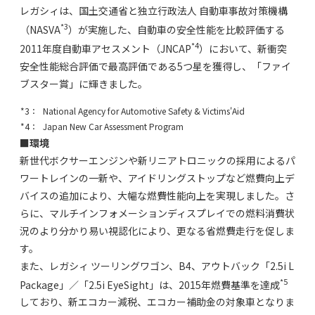
レガシィは、国土交通省と独立行政法人 自動車事故対策機構
*3
（NASVA
）が実施した、自動車の安全性能を比較評価する
*4
2011年度自動車アセスメント（JNCAP
）において、新衝突
安全性能総合評価で最高評価である5つ星を獲得し、「ファイ
ブスター賞」に輝きました。
*3：
National Agency for Automotive Safety & Victims'Aid
*4：
Japan New Car Assessment Program
■環境
新世代ボクサーエンジンや新リニアトロニックの採用によるパ
ワートレインの一新や、アイドリングストップなど燃費向上デ
バイスの追加により、大幅な燃費性能向上を実現しました。さ
らに、マルチインフォメーションディスプレイでの燃料消費状
況のより分かり易い視認化により、更なる省燃費走行を促しま
す。
また、レガシィ ツーリングワゴン、B4、アウトバック「2.5i L
*5
Package」／「2.5i EyeSight」は、2015年燃費基準を達成
しており、新エコカー減税、エコカー補助金の対象車となりま