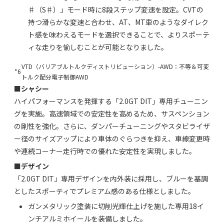
♯（S♯）」モード時に8段ステップ変速を設定。CVTの
持つ滑らかな変速と合わせ、AT、MT車のようなダイレク
ト感を味わえるモードを選択できることで、よりスポーテ
ィな走りを愉しむことが可能となりました。
VTD（バリアブルトルクディストリビューション）-AWD：不等＆可変
*6
トルク配分電子制御AWD
■シャシー
ハイパフォーマンスを発揮する「2.0GT DIT」専用チューニン
グを実施。高速領域での安定性を高めるため、サスペンション
の剛性を強化。さらに、ダンパーチューニングやスタビライザ
ー径のサイズアップにより車体のぐらつきを抑え、車線変更時
や連続コーナー走行時での優れた安定性を実現しました。
■デザイン
「2.0GT DIT」専用デザインを内外装に採用し、ブルーを基調
としたスポーティでプレミアム感のある仕様としました。
ガンメタリック塗装に切削光輝仕上げを施した専用18イ
ンチアルミホイールを装備しました。