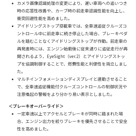
カメラ画像認識処理の変更により、遅い車両への追いつき
時の応答性改善や、カーブ時の前走車認識性能を向上し、
衝突回避性能を高めました。
アイドリングストップ搭載車では、全車速追従クルーズコ
ントロール中に前走車に続き停止した場合、ブレーキペダ
ルを踏むことなくアイドリングストップが作動。前走車の
再発進時には、エンジン始動後に従来通りに追従走行が再
開されるよう、EyeSight（ver.2）とアイドリングストッ
プを協調制御することで、燃費性能と利便性を両立しまし
た。
マルチインフォメーションディスプレイと連動させること
で、全車速追従機能付クルーズコントロールの制御状況や
注意喚起の警報をより分かり易い表示としました。
＜ブレーキオーバーライド＞
一定車速以上でアクセルとブレーキが同時に踏まれた場
合、エンジン出力を絞りブレーキを優先させることで安全
性を高めました。