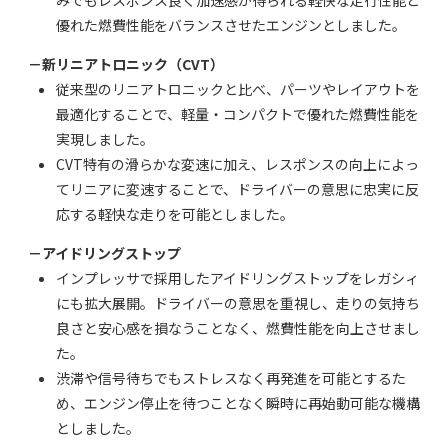
みでもレスポンス良く加速感が得られる軽快な走行性能と
優れた燃費性能をバランスさせたエンジンとしました。
－新リニアトロニック（CVT）
従来型のリニアトロニックと比べ、パーツやレイアウトを
最適化することで、軽量・コンパクトで優れた燃費性能を
実現しました。
CVT特有の滑らかな変速に加え、レスポンスの向上によっ
てリニアに変速することで、ドライバーの意思に忠実に反
応する軽快な走りを可能としました。
－アイドリングストップ
インプレッサで採用したアイドリングストップをレガシィ
にも拡大展開。ドライバーの意思を重視し、走りの気持ち
良さと安心感を損なうことなく、燃費性能を向上させまし
た。
渋滞や信号待ちでもストレスなく再発進を可能とするた
め、エンジン停止を待つことなく瞬時に再始動可能な機構
としました。