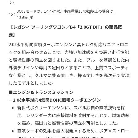
す。
JC08モードは、14.4km/ℓ、車両重量1540kg以上の場合は、
*5：
13.6km/ℓ
【レガシィ ツーリングワゴン／B4「2.0GT DIT」の商品概
要】
2.0ℓ水平対向直噴ターボエンジンと高トルク対応リニアトロニ
ックを組み合わせることで、力強い加速感をもつ高い走行性能
と環境性能の両立を図りました。また、ブルーを基調とした内
外装デザインや専用の足回りとすることで、上質でスポーティ
な仕様とし、クルマに乗る愉しさ、操る愉しさを高次元で実現
したモデルとしました。
■エンジン＆トランスミッション
－2.0ℓ水平対向4気筒DOHC直噴ターボエンジン
新世代ボクサーエンジンに、スバル独自の直噴技術を採
用。シリンダー内に直接燃料を噴射することで、燃焼効率
を高め、高出力と燃費性能の両立を可能としました。
直噴ターボの効果を最大限発揮するため、ボア×ストロー