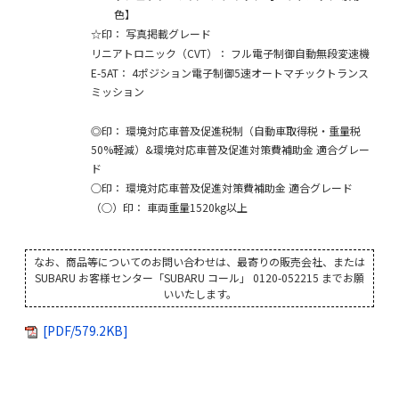
色】
☆印： 写真掲載グレード
リニアトロニック（CVT）： フル電子制御自動無段変速機
E-5AT： 4ポジション電子制御5速オートマチックトランス
ミッション
◎印： 環境対応車普及促進税制（自動車取得税・重量税
50%軽減）&環境対応車普及促進対策費補助金 適合グレー
ド
○印： 環境対応車普及促進対策費補助金 適合グレード
（○）印： 車両重量1520kg以上
なお、商品等についてのお問い合わせは、最寄りの販売会社、または
SUBARU お客様センター「SUBARU コール」 0120-052215 までお願
いいたします。
[PDF/579.2KB]