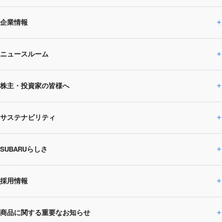
企業情報
ニュースルーム
企業情報トップ
株主・投資家の皆様へ
ニュースルームトップ
SUBARUのありたい姿
トップメッセージ
サステナビリティ
株主・投資家の皆様へトップ
ニュースリリース
トピックス・お知らせ
SUBARU 2025方針
会社概要・役員／CXO一覧
SUBARUらしさ
ひとめでわかる
サステナビリティトップ
閉じる
企業・経営
財務データ
事業所・関係会社
SUBARU
CEOサステナビリティ
SUBARUグループの
採用情報
SUBARUらしさトップ
IRライブラリー
株式情報
SUBARU運動部
メッセージ
サステナビリティ
商品に関する重要なお知らせ
採用情報トップ
SUBARUびと
サステナビリティジャーナル
環境
社会
株主・投資家サポート
個人投資家の皆様へ
閉じる