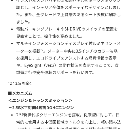
調とし、インテリア全体をスポーティなデザインとしまし
た。また、全グレードで上質感のあるシート表皮に刷新し
ました。
電動パーキングブレーキやSI-DRIVEのスイッチの配置を
見直すことで、操作性を高めました。
マルチインフォメーションディスプレイ付ルミネセントメ
*2
ーターを搭載
。メーター中央に3.5インチのカラー液晶
を採用し、エコドライブをアシストする燃費情報の表示
や、EyeSight（ver.2）の動作状況を表示することで、省
燃費走行や安全運転のサポートを行います。
*2：2.5i を除く
■メカニズム
＜エンジン＆トランスミッション＞
－2.5ℓ水平対向4気筒DOHCエンジン
2.5ℓ新世代ボクサーエンジンを搭載。従来型に対して、日
常的に使用する中低回転域のトルクを向上し、軽い踏み込