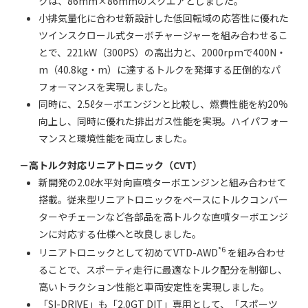
クは、86mm×86mmのスクエアとしました。
小排気量化に合わせ新設計した低回転域の応答性に優れた
ツインスクロール式ターボチャージャーを組み合わせるこ
とで、221kW（300PS）の高出力と、2000rpmで400N・
m（40.8kg・m）に達するトルクを発揮する圧倒的なパ
フォーマンスを実現しました。
同時に、2.5ℓターボエンジンと比較し、燃費性能を約20%
向上し、同時に優れた排出ガス性能を実現。ハイパフォー
マンスと環境性能を両立しました。
－高トルク対応リニアトロニック（CVT）
新開発の2.0ℓ水平対向直噴ターボエンジンと組み合わせて
搭載。従来型リニアトロニックをベースにトルクコンバー
ターやチェーンなど各部品を高トルクな直噴ターボエンジ
ンに対応する仕様へと改良しました。
*6
リニアトロニックとして初めてVTD-AWD
を組み合わせ
ることで、スポーティ走行に最適なトルク配分を制御し、
高いトラクション性能と車両安定性を実現しました。
「SI-DRIVE」も「2.0GT DIT」専用として、「スポーツ