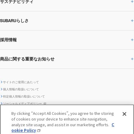
サステナビリティ
株主・投資家の皆様へトップ
ニュースリリース
トピックス・お知らせ
SUBARU 2025方針
会社概要・役員／CXO一覧
SUBARUらしさ
ひとめでわかる
サステナビリティトップ
閉じる
企業・経営
財務データ
事業所・関係会社
SUBARU
CEOサステナビリティ
SUBARUグループの
採用情報
SUBARUらしさトップ
IRライブラリー
株式情報
SUBARU運動部
メッセージ
サステナビリティ
商品に関する重要なお知らせ
採用情報トップ
SUBARUびと
サステナビリティジャーナル
環境
社会
株主・投資家サポート
個人投資家の皆様へ
閉じる
商品に関する重要なお知らせトップ
新卒採用
中途採用
SUBARUデザイン
SUBARU技報
ガバナンス
社外からの評価
IRカレンダー
電子公告
サイトのご使用にあたって
個人情報の取扱いについて
「SUBARUらしさ」を
SUBARU ハイブリッド車 レスキュ
特定個人情報の取扱いについて
車種別環境情報
ディスクロージャー
SUBARU Lab採用（中途）
航空宇宙カンパニー採用
SUBARUが生み出してきたこと
際立たせる技術
GRI内容索引
TCFD対照表
ー時の取扱い
IRサイト注意事項
ソーシャルメディアポリシー
ポリシー
1.安心と愉しさ
お問い合わせ ／ よくあるご質問
By clicking “Accept All Cookies”, you agree to the storing
「SUBARUらしさ」を
クッキーポリシー
of cookies on your device to enhance site navigation,
自動車リサイクル
リコール情報
販売会社グループ採用
期間従業員採用
際立たせる技術
『魔改造の夜』特設サイト
閉じる
編集方針
レポートライブラリー
analyze site usage, and assist in our marketing efforts.
C
メディア
2.環境技術
ookie Policy