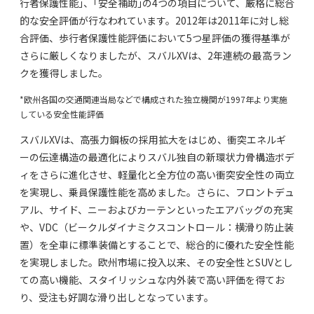
行者保護性能｣、｢安全補助｣の4つの項目について、厳格に総合
的な安全評価が行なわれています。2012年は2011年に対し総
合評価、歩行者保護性能評価において5つ星評価の獲得基準が
さらに厳しくなりましたが、スバルXVは、2年連続の最高ラン
クを獲得しました。
*欧州各国の交通関連当局などで構成された独立機関が1997年より実施
している安全性能評価
スバルXVは、高張力鋼板の採用拡大をはじめ、衝突エネルギ
ーの伝達構造の最適化によりスバル独自の新環状力骨構造ボデ
ィをさらに進化させ、軽量化と全方位の高い衝突安全性の両立
を実現し、乗員保護性能を高めました。さらに、フロントデュ
アル、サイド、ニーおよびカーテンといったエアバッグの充実
や、VDC（ビークルダイナミクスコントロール：横滑り防止装
置）を全車に標準装備とすることで、総合的に優れた安全性能
を実現しました。欧州市場に投入以来、その安全性とSUVとし
ての高い機能、スタイリッシュな内外装で高い評価を得てお
り、受注も好調な滑り出しとなっています。