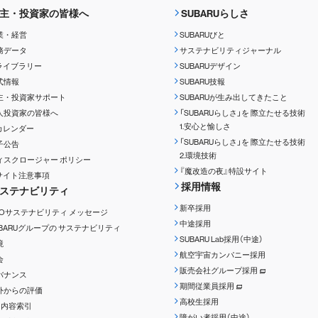
主・投資家の皆様へ
SUBARUらしさ
業・経営
SUBARUびと
務データ
サステナビリティジャーナル
Rライブラリー
SUBARUデザイン
式情報
SUBARU技報
主・投資家サポート
SUBARUが生み出してきたこと
人投資家の皆様へ
「SUBARUらしさ」を
際立たせる技術
1.安心と愉しさ
Rカレンダー
「SUBARUらしさ」を
際立たせる技術
子公告
2.環境技術
ィスクロージャー
ポリシー
『魔改造の夜』特設サイト
Rサイト注意事項
採用情報
ステナビリティ
新卒採用
EOサステナビリティ
メッセージ
中途採用
UBARUグループの
サステナビリティ
SUBARU Lab採用（中途）
境
航空宇宙カンパニー採用
会
販売会社グループ採用
バナンス
期間従業員採用
外からの評価
高校生採用
RI内容索引
障がい者採用（中途）