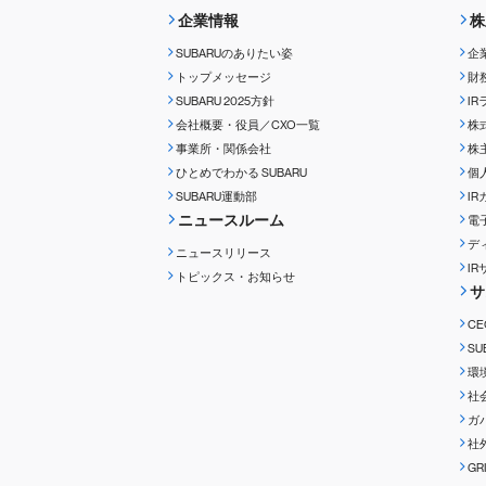
企業情報
株
SUBARUのありたい姿
企
トップメッセージ
財
SUBARU 2025方針
I
会社概要・役員／CXO一覧
株
事業所・関係会社
株
ひとめでわかる
SUBARU
個
SUBARU運動部
I
ニュースルーム
電
デ
ニュースリリース
I
トピックス・お知らせ
サ
C
S
環
社
ガ
社
G