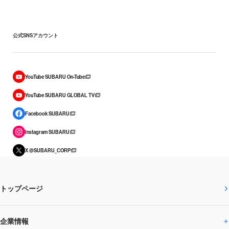
公式SNSアカウント
YouTube SUBARU On-Tube
YouTube SUBARU GLOBAL TV
Facebook SUBARU
Instagram SUBARU
X @SUBARU_CORP
トップページ
企業情報