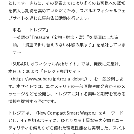
とします。さらに、その発表までにより多くのお客様への認知
を拡大し期待を高めていただくため、スバルオフィシャルウェ
ブサイトを通じた事前告知活動を行います。
車名：「トレジア」
～英語の"Treasure（宝物・財宝・富）"を語源にした造
語。「貴重で掛け替えのない体験の集まり」を意味していま
す～
「SUBARU オフィシャルWebサイト」では、発表に先駆け、
本日16：00より「トレジア専用サイト
（https://www.subaru.jp/trezia_debut/）」を一般公開しま
す。本サイトでは、エクステリアの一部画像や開発者からのメ
ッセージなどを公開し、トレジアに対する興味と期待を高める
情報を提供する予定です。
トレジアは、『New Compact Smart Wagon』をキーワード
とし、4mを切るボディに、ゆとりある上質な室内空間とユー
ティリティを備えながら優れた環境性能をも実現した、スバル