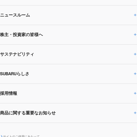
ニュースルーム
企業情報トップ
株主・投資家の皆様へ
ニュースルームトップ
SUBARUのありたい姿
トップメッセージ
サステナビリティ
株主・投資家の皆様へトップ
ニュースリリース
トピックス・お知らせ
SUBARU 2025方針
会社概要・役員／CXO一覧
SUBARUらしさ
ひとめでわかる
サステナビリティトップ
閉じる
企業・経営
財務データ
事業所・関係会社
SUBARU
CEOサステナビリティ
SUBARUグループの
採用情報
SUBARUらしさトップ
IRライブラリー
株式情報
SUBARU運動部
メッセージ
サステナビリティ
商品に関する重要なお知らせ
採用情報トップ
SUBARUびと
サステナビリティジャーナル
環境
社会
株主・投資家サポート
個人投資家の皆様へ
閉じる
商品に関する重要なお知らせトップ
新卒採用
中途採用
SUBARUデザイン
SUBARU技報
ガバナンス
社外からの評価
IRカレンダー
電子公告
サイトのご使用にあたって