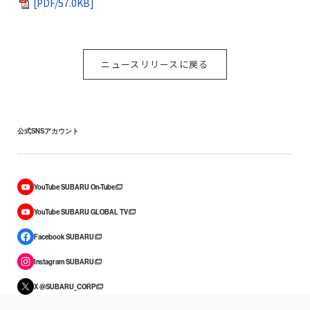
[PDF/57.0KB]
ニュースリリースに戻る
公式SNSアカウント
YouTube SUBARU On-Tube
YouTube SUBARU GLOBAL TV
Facebook SUBARU
Instagram SUBARU
X @SUBARU_CORP