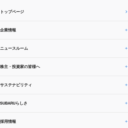
トップページ
企業情報
ニュースルーム
企業情報トップ
株主・投資家の皆様へ
ニュースルームトップ
SUBARUのありたい姿
トップメッセージ
サステナビリティ
株主・投資家の皆様へトップ
ニュースリリース
トピックス・お知らせ
SUBARU 2025方針
会社概要・役員／CXO一覧
SUBARUらしさ
ひとめでわかる
サステナビリティトップ
閉じる
企業・経営
財務データ
事業所・関係会社
SUBARU
CEOサステナビリティ
SUBARUグループの
採用情報
SUBARUらしさトップ
IRライブラリー
株式情報
SUBARU運動部
メッセージ
サステナビリティ