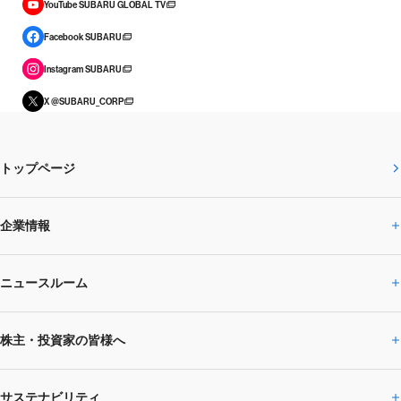
YouTube SUBARU GLOBAL TV
Facebook SUBARU
Instagram SUBARU
X @SUBARU_CORP
トップページ
企業情報
ニュースルーム
企業情報トップ
株主・投資家の皆様へ
ニュースルームトップ
SUBARUのありたい姿
トップメッセージ
サステナビリティ
株主・投資家の皆様へトップ