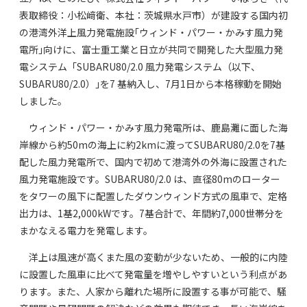
表取締役：小松﨑衛、本社：茨城県水戸市）が建設する国内初
の港湾外洋上風力発電施設｢ウィンド・パワー・かみす風力発
電所｣向けに、富士重工業と日立が共同で開発した大型風力発
電システム「SUBARU80/2.0 風力発電システム（以下、
SUBARU80/2.0）｣を7 基納入し、7月1日から本格稼動を開始
しました。
ウィンド・パワー・かみす風力発電所は、鹿島灘に面した海
岸線から約50mの海上に約2kmに渡ってSUBARU80/2.0を7基
配した風力発電所で、国内で初めて港湾外の外海に設置された
風力発電施設です。SUBARU80/2.0 は、直径80mのローター
をタワーの風下に配置したダウンウィンド方式の風車で、定格
出力は、1基2,000kWです。7基合計で、年間約7,000世帯分を
まかなえる電力を発電します。
洋上は風速が高くまた風の変動が少ないため、一般的に内陸
に設置した風車に比べて発電量を増やしやすいという利点があ
ります。また、人家から離れた場所に設置する事が可能で、騒