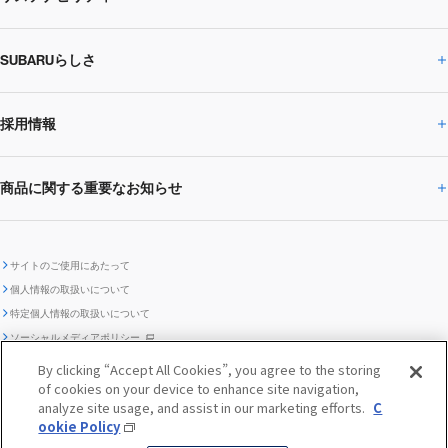
ニュースリリース
トピックス・お知らせ
SUBARU 2025方針
会社概要・役員／CXO一覧
SUBARUらしさ
ひとめでわかる
サステナビリティトップ
閉じる
企業・経営
財務データ
事業所・関係会社
SUBARU
CEOサステナビリティ
SUBARUグループの
採用情報
SUBARUらしさトップ
IRライブラリー
株式情報
SUBARU運動部
メッセージ
サステナビリティ
商品に関する重要なお知らせ
採用情報トップ
SUBARUびと
サステナビリティジャーナル
環境
社会
株主・投資家サポート
個人投資家の皆様へ
閉じる
商品に関する重要なお知らせトップ
新卒採用
中途採用
SUBARUデザイン
SUBARU技報
ガバナンス
社外からの評価
IRカレンダー
電子公告
サイトのご使用にあたって
個人情報の取扱いについて
「SUBARUらしさ」を
SUBARU ハイブリッド車 レスキュ
特定個人情報の取扱いについて
車種別環境情報
ディスクロージャー
SUBARU Lab採用（中途）
航空宇宙カンパニー採用
SUBARUが生み出してきたこと
際立たせる技術
GRI内容索引
TCFD対照表
ー時の取扱い
IRサイト注意事項
ソーシャルメディアポリシー
ポリシー
1.安心と愉しさ
お問い合わせ ／ よくあるご質問
By clicking “Accept All Cookies”, you agree to the storing
「SUBARUらしさ」を
of cookies on your device to enhance site navigation,
クッキーポリシー
自動車リサイクル
リコール情報
販売会社グループ採用
期間従業員採用
際立たせる技術
『魔改造の夜』特設サイト
閉じる
編集方針
レポートライブラリー
analyze site usage, and assist in our marketing efforts.
C
メディア
2.環境技術
ookie Policy
助手席エアバッグに関する重要な
SUBARUのロゴ・標章を不正使用