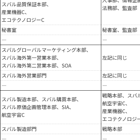
人事部、情報企
スバル品質保証本部、
法務部、監査部
産業機器C、
エコテクノロジーC
秘書室
秘書室、監査部
―
―
スバルグローバルマーケティング本部、
スバル海外第一営業本部、
左記に同じ
スバル海外第二営業本部、SOA
スバル海外営業部門
左記に同じ
―
―
戦略本部、スバ
スバル製造本部、スバル購買本部、
航空宇宙C、
スバル原価企画管理本部、SIA、
産業機器C、
航空宇宙C
エコテクノロジ
スバル製造部門
戦略本部
―
―