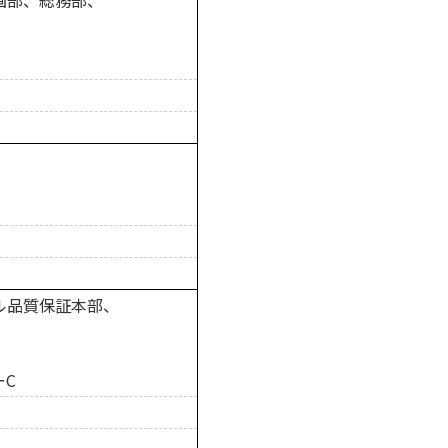
画部、総務部、
ル品質保証本部、
ーC