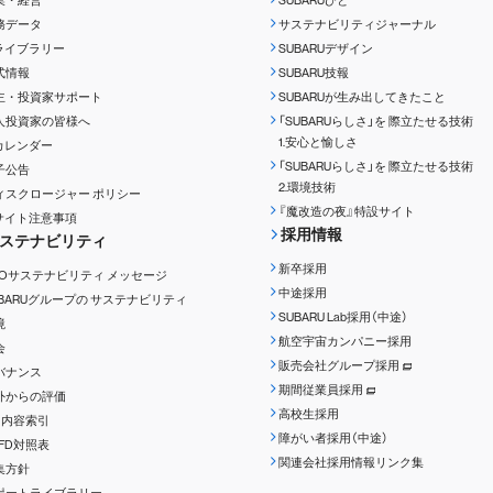
業・経営
SUBARUびと
務データ
サステナビリティジャーナル
Rライブラリー
SUBARUデザイン
式情報
SUBARU技報
主・投資家サポート
SUBARUが生み出してきたこと
人投資家の皆様へ
「SUBARUらしさ」を
際立たせる技術
1.安心と愉しさ
Rカレンダー
「SUBARUらしさ」を
際立たせる技術
子公告
2.環境技術
ィスクロージャー
ポリシー
『魔改造の夜』特設サイト
Rサイト注意事項
採用情報
ステナビリティ
新卒採用
EOサステナビリティ
メッセージ
中途採用
UBARUグループの
サステナビリティ
SUBARU Lab採用（中途）
境
航空宇宙カンパニー採用
会
販売会社グループ採用
バナンス
期間従業員採用
外からの評価
高校生採用
RI内容索引
障がい者採用（中途）
CFD対照表
関連会社採用情報リンク集
集方針