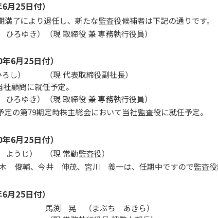
年6月25日付）
期満了により退任し、新たな監査役候補者は下記の通りです。
 ひろゆき）
（現 取締役 兼 専務執行役員）
0年6月25日付）
ひろし）
（現 代表取締役副社長）
当社顧問に就任予定。
 ひろゆき）
（現 取締役 兼 専務執行役員）
定の第79期定時株主総会において当社監査役に就任予定。
0年6月25日付）
 ようじ）
（現 常勤監査役）
俊輔、今井 伸茂、宮川 義一は、任期中ですので監査役総
年6月25日付）
馬渕 晃 （まぶち あきら）