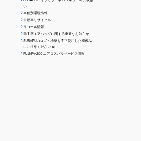
SUBARU ハイブリッド車 レスキュー時の取扱
い
車種別環境情報
自動車リサイクル
リコール情報
助手席エアバッグに関する重要なお知らせ
SUBARUのロゴ・標章を不正使用した模倣品
にご注意ください
FUJI/FA-200 エアロスバルサービス情報