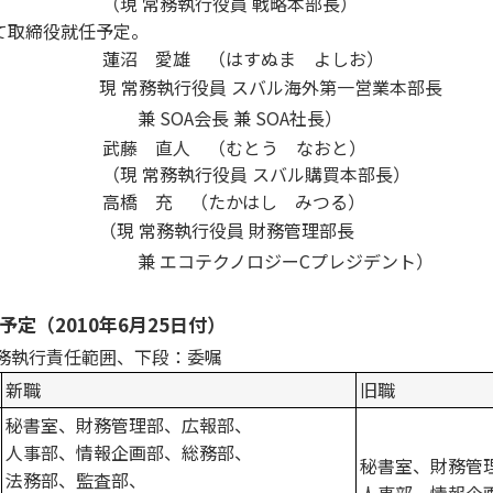
（現 常務執行役員 戦略本部長）
て取締役就任予定。
蓮沼 愛雄 （はすぬま よしお）
現 常務執行役員 スバル海外第一営業本部長
兼 SOA会長 兼 SOA社長）
武藤 直人 （むとう なおと）
（現 常務執行役員 スバル購買本部長）
高橋 充 （たかはし みつる）
（現 常務執行役員 財務管理部長
兼 エコテクノロジーCプレジデント）
定（2010年6月25日付）
務執行責任範囲、下段：委嘱
新職
旧職
秘書室、財務管理部、広報部、
人事部、情報企画部、総務部、
秘書室、財務管
法務部、監査部、