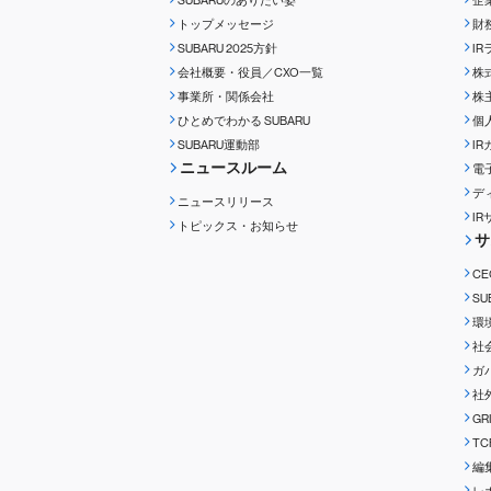
SUBARUのありたい姿
企
トップメッセージ
財
SUBARU 2025方針
I
会社概要・役員／CXO一覧
株
事業所・関係会社
株
ひとめでわかる
SUBARU
個
SUBARU運動部
I
ニュースルーム
電
デ
ニュースリリース
I
トピックス・お知らせ
サ
C
S
環
社
ガ
社
G
T
編