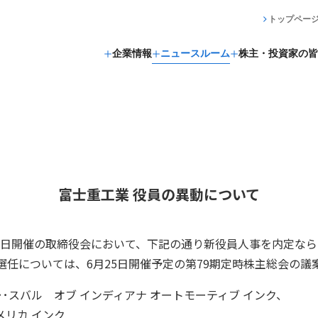
トップペー
企業情報
ニュースルーム
株主・投資家の皆
富士重工業 役員の異動について
月7日開催の取締役会において、下記の通り新役員人事を内定な
選任については、6月25日開催予定の第79期定時株主総会の議
A･･･スバル オブ インディアナ オートモーティブ インク、
アメリカ インク