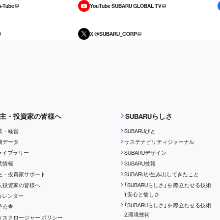
-Tube
YouTube SUBARU GLOBAL TV
X @SUBARU_CORP
主・投資家の皆様へ
SUBARUらしさ
業・経営
SUBARUびと
務データ
サステナビリティジャーナル
Rライブラリー
SUBARUデザイン
式情報
SUBARU技報
主・投資家サポート
SUBARUが生み出してきたこと
人投資家の皆様へ
「SUBARUらしさ」を
際立たせる技術
1.安心と愉しさ
Rカレンダー
「SUBARUらしさ」を
際立たせる技術
子公告
2.環境技術
ィスクロージャー
ポリシー