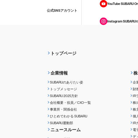
YouTube SUBARU On
公式SNSアカウント
Instagram SUBARU
トップページ
企業情報
株
SUBARUのありたい姿
企
トップメッセージ
財
SUBARU 2025方針
I
会社概要・役員／CXO一覧
株
事業所・関係会社
株
ひとめでわかる
SUBARU
個
SUBARU運動部
I
ニュースルーム
電
デ