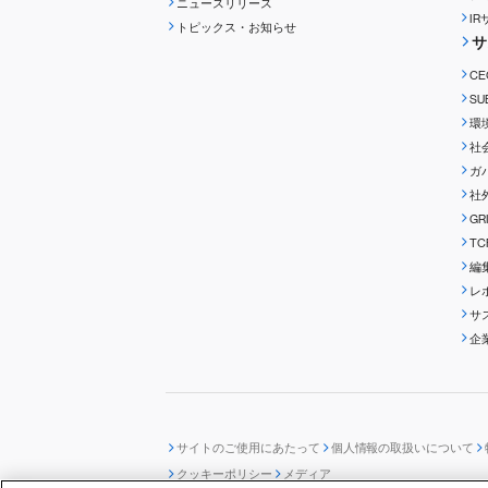
ニュースリリース
I
トピックス・お知らせ
サ
C
S
環
社
ガ
社
G
T
編
レ
サ
企
サイトのご使用にあたって
個人情報の取扱いについて
クッキーポリシー
メディア