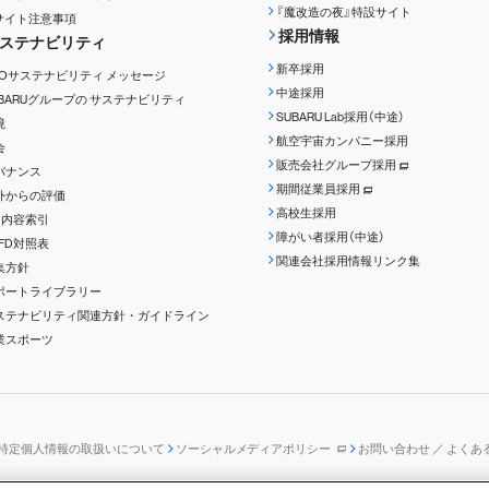
『魔改造の夜』特設サイト
Rサイト注意事項
採用情報
ステナビリティ
新卒採用
EOサステナビリティ
メッセージ
中途採用
UBARUグループの
サステナビリティ
SUBARU Lab採用（中途）
境
航空宇宙カンパニー採用
会
販売会社グループ採用
バナンス
期間従業員採用
外からの評価
高校生採用
RI内容索引
障がい者採用（中途）
CFD対照表
関連会社採用情報リンク集
集方針
ポートライブラリー
ステナビリティ関連方針・ガイドライン
業スポーツ
特定個人情報の取扱いについて
ソーシャルメディアポリシー
お問い合わせ ／ よくあ