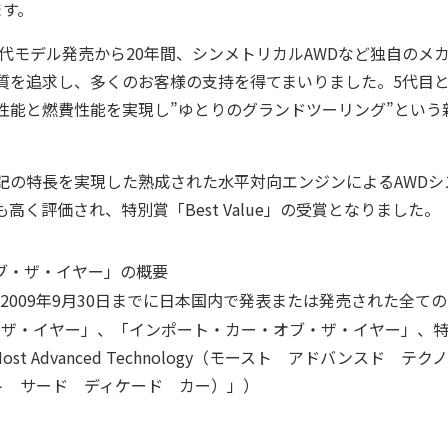
ます。
初代モデル発売から20年間、シンメトリカルAWDなど独自のメ
質を追求し、多くのお客様の支持を得てまいりました。5代目
性能と燃費性能を実現し”ゆとりのグランドツーリング”という
記の特長を実現した熟成された水平対向エンジンによるAWDシ
高く評価され、特別賞「Best Value」の受賞となりました。
・オブ・ザ・イヤー」の概要
から2009年9月30日までに日本国内で発表または発売された全て
ザ・イヤー」、「インポート・カー・オブ・ザ・イヤー」、特別3賞（
Most Advanced Technology（モースト アドバンスド テク
（ベスト サード ディケード カー）」）