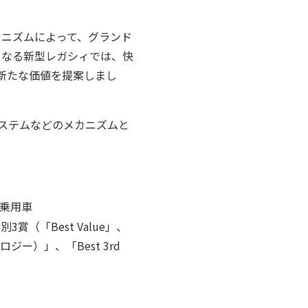
カニズムによって、グランド
となる新型レガシィでは、快
新たな価値を提案しまし
ステムなどのメカニズムと
の乗用車
「Best Value」、
ノロジー）」、「Best 3rd