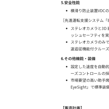
5.安全性能
横滑り防止装置VDC
［先進運転支援システム「Eye
ステレオカメラと3D
ッシュセーフティを実現
ステレオカメラのみで
速追従機能付クルー
6.その他機能・装備
設定した速度を自動
ーズコントロールの
市場要望の高い助手席8ウェ
EyeSight」で標
【販売計画】