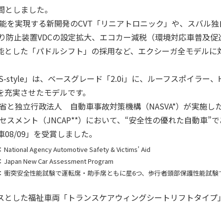
間としました。
を実現する新開発のCVT「リニアトロニック」や、スバル独
、横滑り防止装置VDCの設定拡大、エコカー減税（環境対応車普及
能とした「パドルシフト」の採用など、エクシーガ全モデルに
S-style」は、ベースグレード「2.0i」に、ルーフスポイラー
を充実させたモデルです。
と独立行政法人 自動車事故対策機構（NASVA*）が実施し
セスメント（JNCAP**）において、“安全性の優れた自動車”で
08/09」を受賞しました。
：
National Agency Automotive Safety & Victims' Aid
：
Japan New Car Assessment Program
：
衝突安全性能試験で運転席・助手席ともに星6つ、歩行者頭部保護性能試験
とした福祉車両「トランスケアウィングシートリフトタイプ