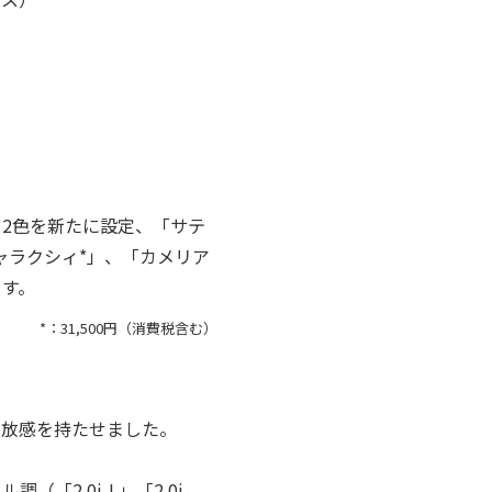
2色を新たに設定、「サテ
ャラクシィ*」、「カメリア
ます。
*：31,500円（消費税含む）
開放感を持たせました。
2.0i-L」「2.0i-