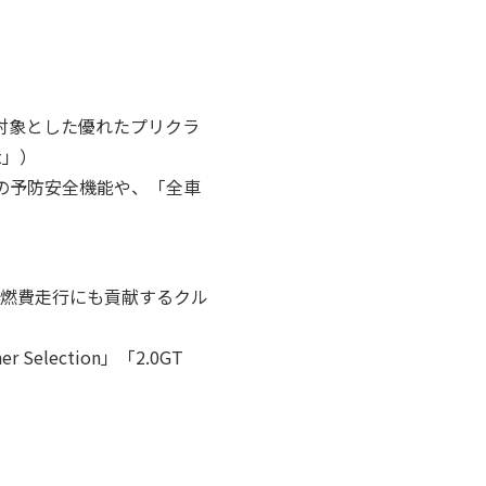
対象とした優れたプリクラ
t」）
の予防安全機能や、「全車
低燃費走行にも貢献するクル
election」「2.0GT