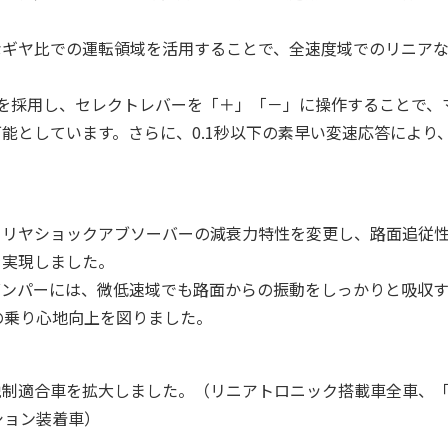
なギヤ比での運転領域を活用することで、全速度域でのリニア
ドを採用し、セレクトレバーを「＋」「－」に操作することで、
能としています。さらに、0.1秒以下の素早い変速応答により
とリヤショックアブソーバーの減衰力特性を変更し、路面追従
を実現しました。
ダンパーには、微低速域でも路面からの振動をしっかりと吸収
の乗り心地向上を図りました。
制適合車を拡大しました。（リニアトロニック搭載車全車、「2.0i
ション装着車）