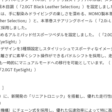
目調（「2.0GT Black Leather Selection」）を設定しま
は、手に馴染みドライビングの楽しさを深める、MOMO製本
eather Selection」）と、本革巻ステアリングホイール（「2.0i-L Ivo
たに採用しました。
アルミパッド付スポーツペダルを設定しました。（「2.0GT」「2.0
EyeSight」）
デザインを3種類設定しスタイリッシュでスポーティなイメー
を離さずに素早くシフト操作ができるパドルシフトを採用し、
一時的にマニュアルモードへの移行を可能としています。（「2.0GT
」「2.0GT EyeSight」）
）］
D/AWD）に、新開発の「リニアトロニック」を搭載し、優れた走
）
速機構）にチェーン式を採用し、優れた伝達効率によって特に高