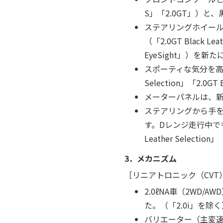
S」「2.0GT」）と、黒木
ステアリングホイール
（「2.0GT Black L
EyeSight」）を新
スポーティな気分を高める
Selection」「2.0GT 
メーターパネルは、新
ステアリングから手
す。Dレンジ走行中でも
Leather Selection
3．メカニズム
［リニアトロニック（CVT
2.0ℓNA車（2W
た。（「2.0i」を除く
バリエーター（主変