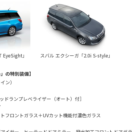
EyeSight」
スバル エクシーガ「2.0i S-style」
yle」の特別装備】
ツイン）
ヘッドランプレベライザー（オート）付］
プ
カットフロントガラス＋UVカット機能付濃色ガラス
デアイサー、ヒーテッドドアミラー、撥水加工フロントドアガ