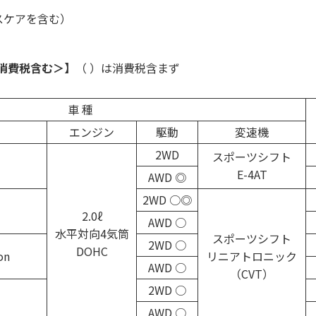
スケアを含む）
消費税含む＞】
（ ）は消費税含まず
車 種
エンジン
駆動
変速機
2WD
スポーツシフト
E-4AT
AWD ◎
2WD ○◎
2.0ℓ
AWD ○
水平対向4気筒
スポーツシフト
2WD ○
DOHC
on
リニアトロニック
AWD ○
（CVT）
2WD ○
AWD ○