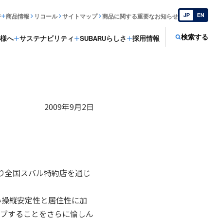
JP
EN
ジ
商品情報
リコール
サイトマップ
商品に関する重要なお知らせ
検索する
様へ
サステナビリティ
SUBARUらしさ
採用情報
2009年9月2日
り全国スバル特約店を通じ
い操縦安定性と居住性に加
イブすることをさらに愉しん