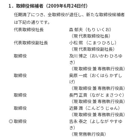
1．取締役候補者（2009年6月24日付）
任期満了につき、全取締役が退任し、新たな取締役候補者
は下記の通りです。
代表取締役社長
森 郁夫（もり いくお）
（現 代表取締役社長）
代表取締役副社長
小松 煕 （こまつ ひろし）
（現 代表取締役副社長）
取締役
及川 博之（おいかわ ひろゆ
き）
（現 取締役 兼 専務執行役員）
取締役
奥原 一成（おくはら かずし
げ）
（現 取締役 兼 専務執行役員）
取締役
長門 正貢（ながと まさつぐ）
（現 取締役 兼 専務執行役員）
取締役
近藤 潤（こんどう じゅん）
（現 取締役 兼 専務執行役員）
◎
取締役
吉永 泰之（よしなが やすゆ
き）
（現 常務執行役員）