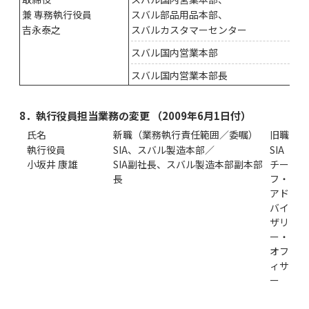
兼 専務執行役員
スバル部品用品本部、
吉永泰之
スバルカスタマーセンター
スバル国内営業本部
スバル国内営業本部長
8．執行役員担当業務の変更 （2009年6月1日付）
氏名
新職（業務執行責任範囲／委嘱）
旧職
執行役員
SIA、スバル製造本部／
SIA
小坂井 康雄
SIA副社長、スバル製造本部副本部
チー
長
フ・
アド
バイ
ザリ
ー・
オフ
ィサ
ー