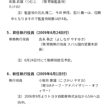
街風 武雄（つむじ
（現 常勤監査役）
たけお）
注）監査役の石丸 雍二、今井 伸茂、宮川 義一は、任期
中となりますので監査役総数は計4名。
5．昇任執行役員（2009年6月24日付）
専務執行役員
吉永 泰之（よしなが やすゆき）
（現 常務執行役員 スバル国内営業本部
長）
注）6月24日付にて取締役就任予定。
6．新任執行役員（2009年6月1日付）
執行役員
小坂井 康雄（こさかい やすお）
（現 SIAチーフ・アドバイザリー・オフ
ィサー）
注）2006年9月よりトヨタ自動車株式会社からSIAへ出
向中。