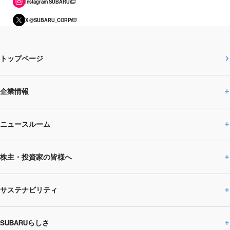
Instagram SUBARU
X @SUBARU_CORP
トップページ
企業情報
ニュースルーム
企業情報トップ
株主・投資家の皆様へ
ニュースルームトップ
SUBARUのありたい姿
トップメッセージ
サステナビリティ
株主・投資家の皆様へトップ
ニュースリリース
トピックス・お知らせ
SUBARU 2025方針
会社概要・役員／CXO一覧
SUBARUらしさ
ひとめでわかる
サステナビリティトップ
閉じる
企業・経営
財務データ
事業所・関係会社