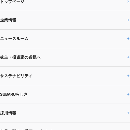
トップページ
企業情報
ニュースルーム
企業情報トップ
株主・投資家の皆様へ
ニュースルームトップ
SUBARUのありたい姿
トップメッセージ
サステナビリティ
株主・投資家の皆様へトップ
ニュースリリース
トピックス・お知らせ
SUBARU 2025方針
会社概要・役員／CXO一覧
SUBARUらしさ
ひとめでわかる
サステナビリティトップ
閉じる
企業・経営
財務データ
事業所・関係会社
SUBARU
CEOサステナビリティ
SUBARUグループの
採用情報
SUBARUらしさトップ
IRライブラリー
株式情報
SUBARU運動部
メッセージ
サステナビリティ