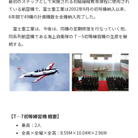
最初のステップとして実施される初級操縦教育課程に使用され
ている航空機で、富士重工業は2002年9月の初号機納入以来、
6年間で49機の計画機数を全機納入完了した。
富士重工業は、今後は、同機の定期修理を行なっていく他、
同系列航空機である海上自衛隊の T－5初等練習機の生産を継
続する。
【T―7初等練習機 概要】
乗員：2人
全長×全幅×全高：8.59M×10.04M×2.96M