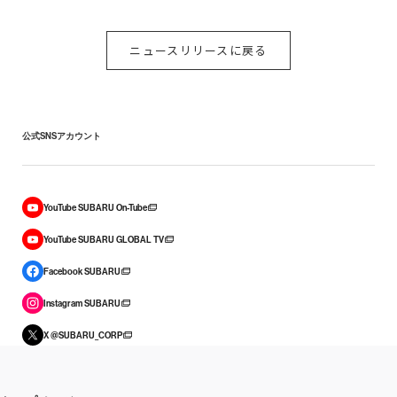
ニュースリリースに戻る
公式SNSアカウント
YouTube SUBARU On-Tube
YouTube SUBARU GLOBAL TV
Facebook SUBARU
Instagram SUBARU
X @SUBARU_CORP