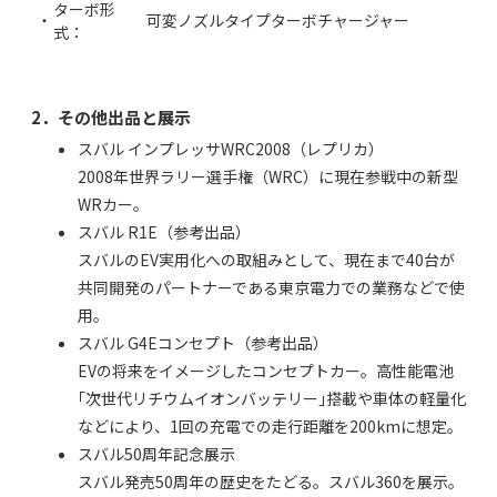
ターボ形
・
可変ノズルタイプターボチャージャー
式：
2．その他出品と展示
スバル インプレッサWRC2008（レプリカ）
2008年世界ラリー選手権（WRC）に現在参戦中の新型
WRカー。
スバル R1E（参考出品）
スバルのEV実用化への取組みとして、現在まで40台が
共同開発のパートナーである東京電力での業務などで使
用。
スバル G4Eコンセプト（参考出品）
EVの将来をイメージしたコンセプトカー。高性能電池
｢次世代リチウムイオンバッテリー｣搭載や車体の軽量化
などにより、1回の充電での走行距離を200kmに想定。
スバル50周年記念展示
スバル発売50周年の歴史をたどる。スバル360を展示。