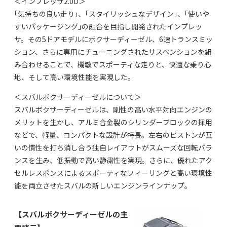
＜インプレッサ2.0D＞
｢気持ちの良い走り｣、｢スタイリッシュなデザイン｣、｢使いや
すいパッケージング｣の融合を目指し開発されたインプレッ
サ。その5ドアモデルにボクサーディーゼル、6速トランスミッ
ション、さらに専用にチューニングされたサスペンションを組
み合わせることで、機敏でスポーティな走りと、快適な乗り心
地、そして高い環境性能を実現した。
＜スバルボクサーディーゼルについて＞
スバルボクサーディーゼルは、剛性の高い水平対向エンジンの
メリットを生かし、アルミ合金製のシリンダーブロックの採用
などで、軽量、コンパクトな設計が特長。左右のピストンが互
いの慣性を打ち消し合う独自レイアウトがスムーズな回転バラ
ンスを生み、低振動で高い静粛性を実現。さらに、優れたアク
セルレスポンスによるスポーティなフィーリングと高い環境性
能を両立させたスバルの新しいエンジンラインナップ。
【スバルボクサーディーゼルの主