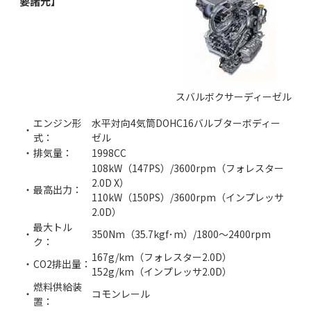
要諸元】
スバルボクサーディーゼル
エンジン形
水平対向4気筒DOHC16バルブターボディー
・
式：
ゼル
・
排気量：
1998CC
108kW（147PS）/3600rpm（フォレスター
2.0D X）
・
最高出力：
110kW（150PS）/3600rpm（インプレッサ
2.0D）
最大トル
・
350Nm（35.7kgf･m）/1800～2400rpm
ク：
167g/km（フォレスター2.0D）
・
CO2排出量：
152g/km（インプレッサ2.0D）
燃料供給装
・
コモンレール
置：