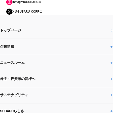
Instagram SUBARU
X @SUBARU_CORP
トップページ
企業情報
ニュースルーム
企業情報トップ
株主・投資家の皆様へ
ニュースルームトップ
SUBARUのありたい姿
トップメッセージ
サステナビリティ
株主・投資家の皆様へトップ
ニュースリリース
トピックス・お知らせ
SUBARU 2025方針
会社概要・役員／CXO一覧
SUBARUらしさ
ひとめでわかる
サステナビリティトップ
閉じる
企業・経営
財務データ