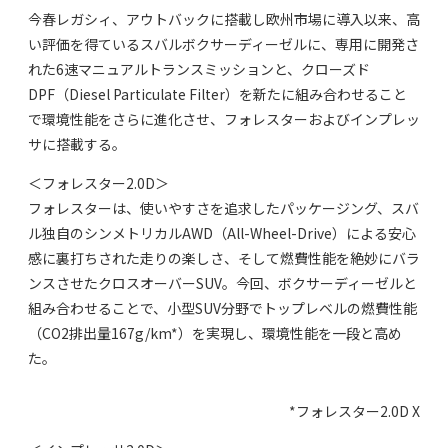
今春レガシィ、アウトバックに搭載し欧州市場に導入以来、高
い評価を得ているスバルボクサーディーゼルに、専用に開発さ
れた6速マニュアルトランスミッションと、クローズド
DPF（Diesel Particulate Filter）を新たに組み合わせること
で環境性能をさらに進化させ、フォレスターおよびインプレッ
サに搭載する。
＜フォレスター2.0D＞
フォレスターは、使いやすさを追求したパッケージング、スバ
ル独自のシンメトリカルAWD（All-Wheel-Drive）による安心
感に裏打ちされた走りの楽しさ、そして燃費性能を絶妙にバラ
ンスさせたクロスオーバーSUV。今回、ボクサーディーゼルと
組み合わせることで、小型SUV分野でトップレベルの燃費性能
（CO2排出量167g/km*）を実現し、環境性能を一段と高め
た。
*フォレスター2.0D X