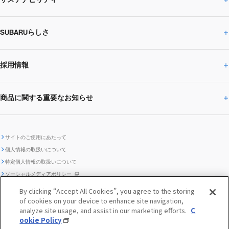
株主・投資家の皆様へトップ
ニュースリリース
トピックス・お知らせ
SUBARU 2025方針
会社概要・役員／CXO一覧
SUBARUらしさ
ひとめでわかる
サステナビリティトップ
閉じる
企業・経営
財務データ
事業所・関係会社
SUBARU
CEOサステナビリティ
SUBARUグループの
採用情報
SUBARUらしさトップ
IRライブラリー
株式情報
SUBARU運動部
メッセージ
サステナビリティ
商品に関する重要なお知らせ
採用情報トップ
SUBARUびと
サステナビリティジャーナル
環境
社会
株主・投資家サポート
個人投資家の皆様へ
閉じる
商品に関する重要なお知らせトップ
新卒採用
中途採用
SUBARUデザイン
SUBARU技報
ガバナンス
社外からの評価
IRカレンダー
電子公告
サイトのご使用にあたって
個人情報の取扱いについて
「SUBARUらしさ」を
SUBARU ハイブリッド車 レスキュ
特定個人情報の取扱いについて
車種別環境情報
ディスクロージャー
SUBARU Lab採用（中途）
航空宇宙カンパニー採用
SUBARUが生み出してきたこと
際立たせる技術
GRI内容索引
TCFD対照表
ー時の取扱い
IRサイト注意事項
ソーシャルメディアポリシー
ポリシー
1.安心と愉しさ
お問い合わせ ／ よくあるご質問
By clicking “Accept All Cookies”, you agree to the storing
「SUBARUらしさ」を
クッキーポリシー
of cookies on your device to enhance site navigation,
自動車リサイクル
リコール情報
販売会社グループ採用
期間従業員採用
際立たせる技術
『魔改造の夜』特設サイト
閉じる
編集方針
レポートライブラリー
analyze site usage, and assist in our marketing efforts.
C
メディア
2.環境技術
ookie Policy