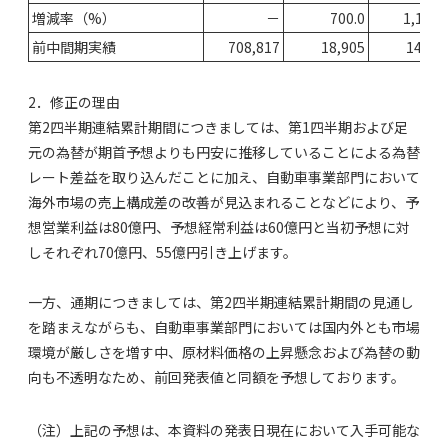
増減率（%）
－
700.0
1,100.
前中間期実績
708,817
18,905
14,16
2．修正の理由
第2四半期連結累計期間につきましては、第1四半期および足
元の為替が期首予想よりも円安に推移していることによる為替
レート差益を取り込んだことに加え、自動車事業部門において
海外市場の売上構成差の改善が見込まれることなどにより、予
想営業利益は80億円、予想経常利益は60億円と当初予想に対
しそれぞれ70億円、55億円引き上げます。
一方、通期につきましては、第2四半期連結累計期間の見通し
を踏まえながらも、自動車事業部門においては国内外とも市場
環境が厳しさを増す中、原材料価格の上昇懸念および為替の動
向も不透明なため、前回発表値と同額を予想しております。
（注）上記の予想は、本資料の発表日現在において入手可能な