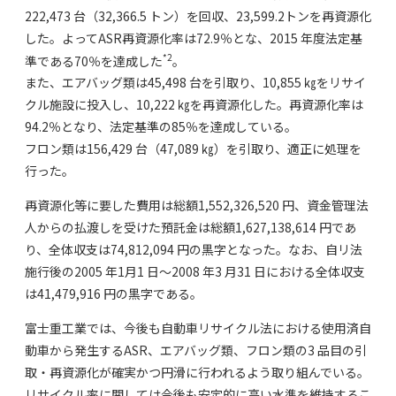
222,473 台（32,366.5 トン）を回収、23,599.2トンを再資源化
した。よってASR再資源化率は72.9％とな、2015 年度法定基
*2
準である70％を達成した
。
また、エアバッグ類は45,498 台を引取り、10,855 ㎏をリサイ
クル施設に投入し、10,222 ㎏を再資源化した。再資源化率は
94.2％となり、法定基準の85％を達成している。
フロン類は156,429 台（47,089 ㎏）を引取り、適正に処理を
行った。
再資源化等に要した費用は総額1,552,326,520 円、資金管理法
人からの払渡しを受けた預託金は総額1,627,138,614 円であ
り、全体収支は74,812,094 円の黒字となった。なお、自リ法
施行後の2005 年1月1 日～2008 年3 月31 日における全体収支
は41,479,916 円の黒字である。
富士重工業では、今後も自動車リサイクル法における使用済自
動車から発生するASR、エアバッグ類、フロン類の3 品目の引
取・再資源化が確実かつ円滑に行われるよう取り組んでいる。
リサイクル率に関しては今後も安定的に高い水準を維持するこ