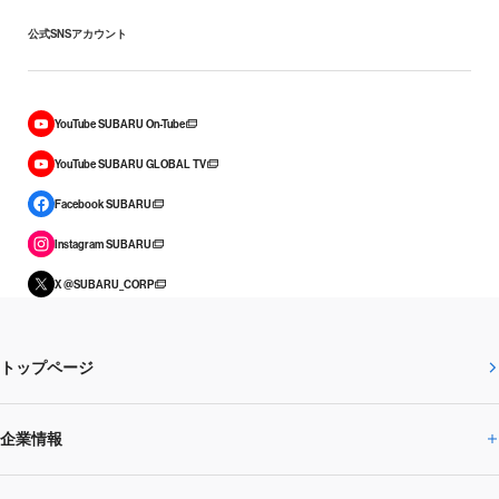
公式SNSアカウント
YouTube SUBARU On-Tube
YouTube SUBARU GLOBAL TV
Facebook SUBARU
Instagram SUBARU
X @SUBARU_CORP
トップページ
企業情報