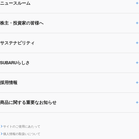
ニュースルーム
企業情報トップ
株主・投資家の皆様へ
ニュースルームトップ
SUBARUのありたい姿
トップメッセージ
サステナビリティ
株主・投資家の皆様へトップ
ニュースリリース
トピックス・お知らせ
SUBARU 2025方針
会社概要・役員／CXO一覧
SUBARUらしさ
ひとめでわかる
サステナビリティトップ
閉じる
企業・経営
財務データ
事業所・関係会社
SUBARU
CEOサステナビリティ
SUBARUグループの
採用情報
SUBARUらしさトップ
IRライブラリー
株式情報
SUBARU運動部
メッセージ
サステナビリティ
商品に関する重要なお知らせ
採用情報トップ
SUBARUびと
サステナビリティジャーナル
環境
社会
株主・投資家サポート
個人投資家の皆様へ
閉じる
商品に関する重要なお知らせトップ
新卒採用
中途採用
SUBARUデザイン
SUBARU技報
ガバナンス
社外からの評価
IRカレンダー
電子公告
サイトのご使用にあたって
個人情報の取扱いについて