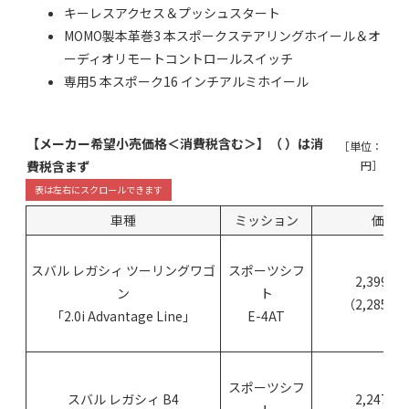
キーレスアクセス＆プッシュスタート
MOMO製本革巻3 本スポークステアリングホイール＆オ
ーディオリモートコントロールスイッチ
専用5 本スポーク16 インチアルミホイール
【メーカー希望小売価格＜消費税含む＞】（ ）は消
［単位：
費税含まず
円］
車種
ミッション
価格
スバル レガシィ ツーリングワゴ
スポーツシフ
2,399,25
ン
ト
（2,285,0
「2.0i Advantage Line」
E-4AT
スポーツシフ
スバル レガシィ B4
2,247,00