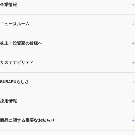
企業情報
ニュースルーム
企業情報トップ
株主・投資家の皆様へ
ニュースルームトップ
SUBARUのありたい姿
トップメッセージ
サステナビリティ
株主・投資家の皆様へトップ
ニュースリリース
トピックス・お知らせ
SUBARU 2025方針
会社概要・役員／CXO一覧
SUBARUらしさ
ひとめでわかる
サステナビリティトップ
閉じる
企業・経営
財務データ
事業所・関係会社
SUBARU
CEOサステナビリティ
SUBARUグループの
採用情報
SUBARUらしさトップ
IRライブラリー
株式情報
SUBARU運動部
メッセージ
サステナビリティ
商品に関する重要なお知らせ
採用情報トップ
SUBARUびと
サステナビリティジャーナル
環境
社会
株主・投資家サポート
個人投資家の皆様へ
閉じる