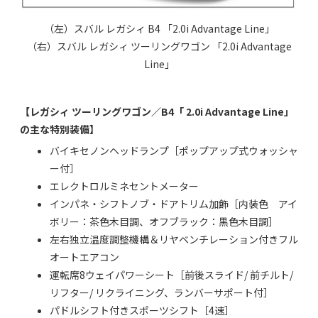
（左）スバル レガシィ B4 「2.0i Advantage Line」
（右）スバル レガシィ ツーリングワゴン 「2.0i Advantage
Line」
【レガシィ ツーリングワゴン／B4「 2.0i Advantage Line」
の主な特別装備】
バイキセノンヘッドランプ［ポップアップ式ウォッシャ
ー付］
エレクトロルミネセントメーター
インパネ・シフトノブ・ドアトリム加飾［内装色 アイ
ボリー：茶色木目調、オフブラック：黒色木目調］
左右独立温度調整機構＆リヤベンチレーション付きフル
オートエアコン
運転席8ウェイパワーシート［前後スライド/ 前チルト/
リフター/ リクライニング、ランバーサポート付］
パドルシフト付きスポーツシフト［4速］