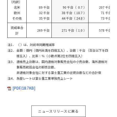
（内訳）
北米
89 千台
90 千台（ 0.7 ）
207 千台
欧州
32 千台
38 千台（ 18.7 ）
71 千台
その他
35 千台
44 千台（ 24.8 ）
73 千台
完成車合
269 千台
271 千台（ 1.0 ）
578 千台
計
注1．
（ ）は、対前年同期増減率
注2．
金額：億円（億円未満を四捨五入）、台数：千台 （百台以下を四
捨五入）、比率：％（小数点第2位を四捨五入）
注3．
連結売上台数は、国内連結対象販売会社の小売台数、海外連結対
象販売統括会社の卸売台数、
非連結対象会社に対する富士重工業の出荷台数などの合計値
注4．
為替レートは富士重工業単独売上レート
[PDF/18.7KB]
ニュースリリースに戻る