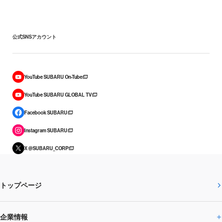
公式SNSアカウント
YouTube SUBARU On-Tube
YouTube SUBARU GLOBAL TV
Facebook SUBARU
Instagram SUBARU
X @SUBARU_CORP
トップページ
企業情報