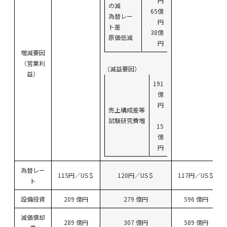
円
の減
65億
為替レー
円
ト差
38億
原価低減
円
増減要因
（営業利
（減益要因）
益）
191
億
円
売上構成差等
試験研究費増
15
億
円
為替レー
115円／US＄
120円／US＄
117円／US＄
ト
設備投資
209 億円
279 億円
596 億円
減価償却
289 億円
307 億円
589 億円