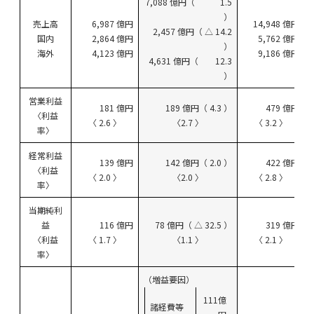
7,088 億円（ 1.5
）
売上高
6,987 億円
14,948 億円
2,457 億円（ △ 14.2
国内
2,864 億円
5,762 億円
）
海外
4,123 億円
9,186 億円
4,631 億円（ 12.3
）
営業利益
181 億円
189 億円（ 4.3 ）
479 億円
〈利益
〈 2.6 〉
〈2.7 〉
〈 3.2 〉
率〉
経常利益
139 億円
142 億円（ 2.0 ）
422 億円
〈利益
〈 2.0 〉
〈2.0 〉
〈 2.8 〉
率〉
当期純利
益
116 億円
78 億円（ △ 32.5 ）
319 億円
〈利益
〈 1.7 〉
〈1.1 〉
〈 2.1 〉
率〉
（増益要因）
111億
諸経費等