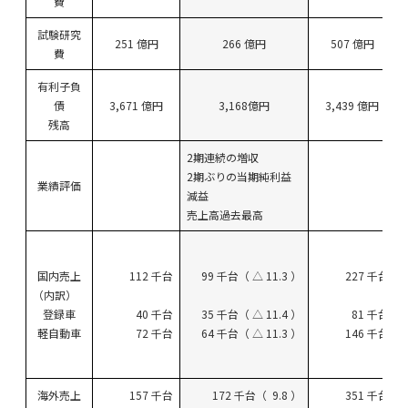
費
試験研究
251 億円
266 億円
507 億円
費
有利子負
債
3,671 億円
3,168億円
3,439 億円
残高
2期連続の増収
2期ぶりの当期純利益
業績評価
減益
売上高過去最高
国内売上
112 千台
99 千台（ △ 11.3 ）
227 千台
（内訳）
登録車
40 千台
35 千台（ △ 11.4 ）
81 千台
軽自動車
72 千台
64 千台（ △ 11.3 ）
146 千台
海外売上
157 千台
172 千台（ 9.8 ）
351 千台