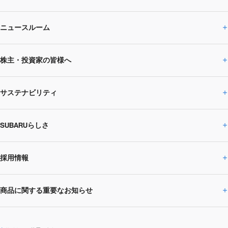
ニュースルーム
企業情報トップ
株主・投資家の皆様へ
ニュースルームトップ
SUBARUのありたい姿
トップメッセージ
サステナビリティ
株主・投資家の皆様へトップ
ニュースリリース
トピックス・お知らせ
SUBARU 2025方針
会社概要・役員／CXO一覧
SUBARUらしさ
ひとめでわかる
サステナビリティトップ
閉じる
企業・経営
財務データ
事業所・関係会社
SUBARU
CEOサステナビリティ
SUBARUグループの
採用情報
SUBARUらしさトップ
IRライブラリー
株式情報
SUBARU運動部
メッセージ
サステナビリティ
商品に関する重要なお知らせ
採用情報トップ
SUBARUびと
サステナビリティジャーナル
環境
社会
株主・投資家サポート
個人投資家の皆様へ
閉じる
商品に関する重要なお知らせトップ
新卒採用
中途採用
SUBARUデザイン
SUBARU技報