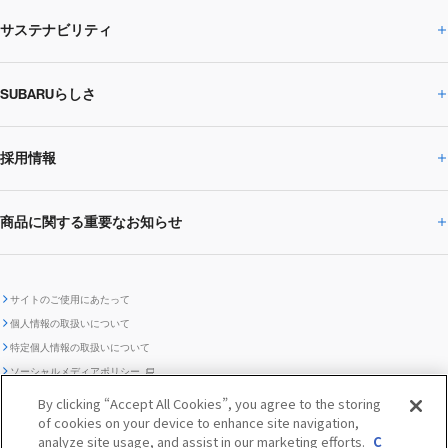
サステナビリティ
株主・投資家の皆様へトップ
ニュースリリース
トピックス・お知らせ
SUBARU 2025方針
会社概要・役員／CXO一覧
SUBARUらしさ
ひとめでわかる
サステナビリティトップ
閉じる
企業・経営
財務データ
事業所・関係会社
SUBARU
CEOサステナビリティ
SUBARUグループの
採用情報
SUBARUらしさトップ
IRライブラリー
株式情報
SUBARU運動部
メッセージ
サステナビリティ
商品に関する重要なお知らせ
採用情報トップ
SUBARUびと
サステナビリティジャーナル
環境
社会
株主・投資家サポート
個人投資家の皆様へ
閉じる
商品に関する重要なお知らせトップ
新卒採用
中途採用
SUBARUデザイン
SUBARU技報
ガバナンス
社外からの評価
IRカレンダー
電子公告
サイトのご使用にあたって
個人情報の取扱いについて
「SUBARUらしさ」を
SUBARU ハイブリッド車 レスキュ
特定個人情報の取扱いについて
車種別環境情報
ディスクロージャー
SUBARU Lab採用（中途）
航空宇宙カンパニー採用
SUBARUが生み出してきたこと
際立たせる技術
GRI内容索引
TCFD対照表
ー時の取扱い
IRサイト注意事項
ソーシャルメディアポリシー
ポリシー
1.安心と愉しさ
お問い合わせ ／ よくあるご質問
By clicking “Accept All Cookies”, you agree to the storing
「SUBARUらしさ」を
クッキーポリシー
of cookies on your device to enhance site navigation,
自動車リサイクル
リコール情報
販売会社グループ採用
期間従業員採用
際立たせる技術
『魔改造の夜』特設サイト
閉じる
編集方針
レポートライブラリー
analyze site usage, and assist in our marketing efforts.
C
メディア