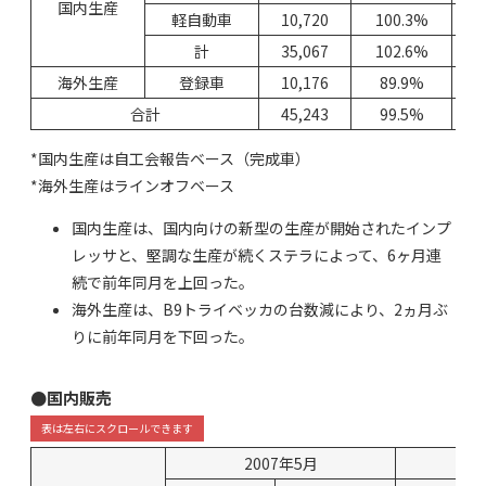
国内生産
軽自動車
10,720
100.3%
計
35,067
102.6%
海外生産
登録車
10,176
89.9%
合計
45,243
99.5%
*国内生産は自工会報告ベース（完成車）
*海外生産はラインオフベース
国内生産は、国内向けの新型の生産が開始されたインプ
レッサと、堅調な生産が続くステラによって、6ヶ月連
続で前年同月を上回った。
海外生産は、B9トライベッカの台数減により、2ヵ月ぶ
りに前年同月を下回った。
●国内販売
2007年5月