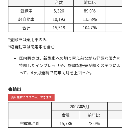
台数
前年比
台
登録車
5,326
89.0%
36,
軽自動車
10,193
115.3%
63,
合計
15,519
104.7%
99,
*登録車は乗用車のみ
*軽自動車は商用車を含む
国内販売は、新型車への切り替え前ながら好調な販売を
持続したインプレッサや、堅調な販売が続くステラによ
って、4ヶ月連続で前年同月を上回った。
●輸出
2007年5月
台数
前年比
完成車合計
15,786
78.0%
91