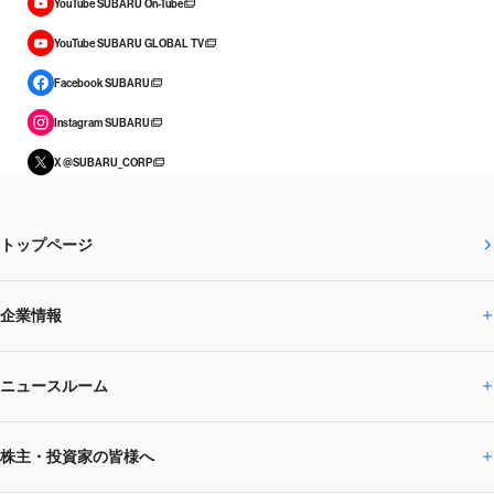
YouTube SUBARU On-Tube
YouTube SUBARU GLOBAL TV
Facebook SUBARU
Instagram SUBARU
X @SUBARU_CORP
トップページ
企業情報
ニュースルーム
企業情報トップ
株主・投資家の皆様へ
ニュースルームトップ
SUBARUのありたい姿
トップメッセージ