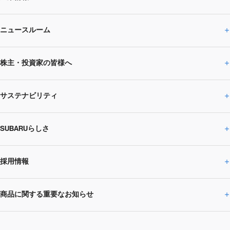
ニュースルーム
企業情報トップ
株主・投資家の皆様へ
ニュースルームトップ
SUBARUのありたい姿
トップメッセージ
サステナビリティ
株主・投資家の皆様へトップ
ニュースリリース
トピックス・お知らせ
SUBARU 2025方針
会社概要・役員／CXO一覧
SUBARUらしさ
ひとめでわかる
サステナビリティトップ
閉じる
企業・経営
財務データ
事業所・関係会社
SUBARU
CEOサステナビリティ
SUBARUグループの
採用情報
SUBARUらしさトップ
IRライブラリー
株式情報
SUBARU運動部
メッセージ
サステナビリティ
商品に関する重要なお知らせ
採用情報トップ
SUBARUびと
サステナビリティジャーナル
環境
社会
株主・投資家サポート
個人投資家の皆様へ
閉じる
商品に関する重要なお知らせトップ
新卒採用
中途採用