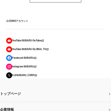
公式SNSアカウント
YouTube SUBARU On-Tube
YouTube SUBARU GLOBAL TV
Facebook SUBARU
Instagram SUBARU
X @SUBARU_CORP
トップページ
企業情報