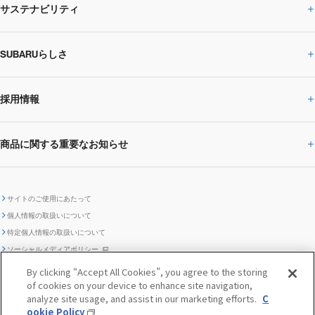
サステナビリティ
株主・投資家の皆様へトップ
ニュースリリース
トピックス・お知らせ
SUBARU 2025方針
会社概要・役員／CXO一覧
SUBARUらしさ
ひとめでわかる
サステナビリティトップ
閉じる
企業・経営
財務データ
事業所・関係会社
SUBARU
CEOサステナビリティ
SUBARUグループの
採用情報
SUBARUらしさトップ
IRライブラリー
株式情報
SUBARU運動部
メッセージ
サステナビリティ
商品に関する重要なお知らせ
採用情報トップ
SUBARUびと
サステナビリティジャーナル
環境
社会
株主・投資家サポート
個人投資家の皆様へ
閉じる
商品に関する重要なお知らせトップ
新卒採用
中途採用
SUBARUデザイン
SUBARU技報
ガバナンス
社外からの評価
IRカレンダー
電子公告
サイトのご使用にあたって
個人情報の取扱いについて
「SUBARUらしさ」を
SUBARU ハイブリッド車 レスキュ
特定個人情報の取扱いについて
車種別環境情報
ディスクロージャー
SUBARU Lab採用（中途）
航空宇宙カンパニー採用
SUBARUが生み出してきたこと
際立たせる技術
GRI内容索引
TCFD対照表
ー時の取扱い
IRサイト注意事項
ソーシャルメディアポリシー
ポリシー
1.安心と愉しさ
お問い合わせ ／ よくあるご質問
By clicking “Accept All Cookies”, you agree to the storing
「SUBARUらしさ」を
クッキーポリシー
of cookies on your device to enhance site navigation,
自動車リサイクル
リコール情報
販売会社グループ採用
期間従業員採用
際立たせる技術
『魔改造の夜』特設サイト
閉じる
編集方針
レポートライブラリー
analyze site usage, and assist in our marketing efforts.
C
メディア
2.環境技術
ookie Policy