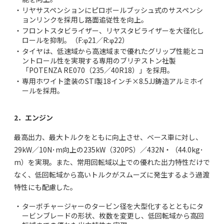
・
リヤサスペンションにピロボールブッシュ式のサスペンシ
ョンリンクを採用し路面追従性を向上。
・
フロントスタビライザー、リヤスタビライザーを大径化し
ロールを抑制。（F:φ21／R:φ22）
・
タイヤは、低速域から高速域まで優れたグリップ性能とコ
ントロール性を実現する専用のブリヂストン社製
「POTENZA RE070（235／40R18）」を採用。
・
専用ホワイト塗装のSTI製18インチ×8.5JJ鋳造アルミホイ
ールを採用。
2．エンジン
最高出力、最大トルクをともに向上させ、ベース車に対し、
29kW／10N･m向上の235kW（320PS）／432N・（44.0kg･
m）を実現。また、常用回転域以上での優れた出力特性だけで
なく、低回転域から高いトルクがスムーズに発生するよう過渡
特性にも配慮した。
・
ターボチャージャーのタービン径を大型化するとともにタ
ービンブレードの形状、枚数を変更し、低回転域から高回