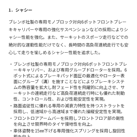
1．シャシー
ブレンボ社製の専用モノブロック対向6ポットフロントブレー
キキャリパーや専用の強化サスペンションなどの採用によりシ
ャシー性能を強化。また、サーキットのスポーツ走行などでの
絶対的な運動性能だけでなく、長時間の高負荷連続走行でも安
心して走りを愉しめるシャシー性能を追求した。
・
ブレンボ社製の専用モノブロック対向6ポットフロントブレ
ーキキャリパー、および専用グルーブドローターを採用。6
ポット式によるブレーキパッド面圧の最適化やローター表
面にグルーブ（溝）を施すことなどによりブレーキシステ
ムの熱容量を拡大し耐フェード性を飛躍的に向上させ、サ
ーキットの連続走行など高負荷連続走行時にも優れた制動
性、コントロール性、および性能安定性を実現。
・
路面追従性に優れる専用の減衰力特性を持つストラットを
採用し、低速域から高速域まで優れた操縦安定性を実現。
・
フロントロアアームバーを採用しフロントフロア部の剛性
を向上させ限界時のタイヤ接地性を向上。
・
車体姿勢を15㎜下げる専用強化スプリングを採用し旋回性
能を向上。