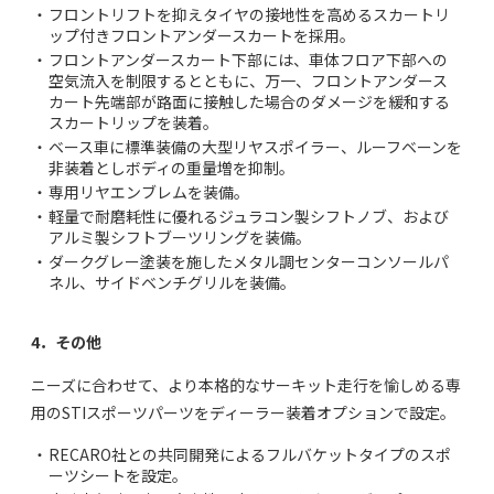
・
フロントリフトを抑えタイヤの接地性を高めるスカートリ
ップ付きフロントアンダースカートを採用。
・
フロントアンダースカート下部には、車体フロア下部への
空気流入を制限するとともに、万一、フロントアンダース
カート先端部が路面に接触した場合のダメージを緩和する
スカートリップを装着。
・
ベース車に標準装備の大型リヤスポイラー、ルーフベーンを
非装着としボディの重量増を抑制。
・
専用リヤエンブレムを装備。
・
軽量で耐磨耗性に優れるジュラコン製シフトノブ、および
アルミ製シフトブーツリングを装備。
・
ダークグレー塗装を施したメタル調センターコンソールパ
ネル、サイドベンチグリルを装備。
4．その他
ニーズに合わせて、より本格的なサーキット走行を愉しめる専
用のSTIスポーツパーツをディーラー装着オプションで設定。
・
RECARO社との共同開発によるフルバケットタイプのスポ
ーツシートを設定。