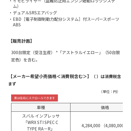
・
イモビライザー（盗難防止用エンジン始動ロックシステ
ム）
・
デュアルSRSエアバッグ
・
EBD［電子制御制動力配分システム］付スーパースポーツ
ABS
【販売計画】
300台限定（受注生産） *「アストラルイエロー」（50台限
定色）を含む｡
【メーカー希望小売価格＜消費税含む＞】
（ ）は消費税含
まず
（単位：円）
車種
価格
スバル インプレッサ
「WRX STI SPEC C
4,284,000 （4,080,000）
TYPE RA－R」