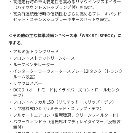
・
高速走行時の車両安定性を高めるリヤウイングスポイラー
（ハイマウントストップランプ付）を設定。
・
高負荷連続走行時の信頼性をさらに高めるブレーキパッド
セット・ステンメシュブレーキホースセットを設定。
＜その他の主な標準装備＞
*ベース車「WRX STI SPEC C」に
準ずる｡
・
アルミ製トランクリッド
・
フロントストラットリーンホース
・
ルーフベンチレーター
・
インタークーラーウォータースプレー12lタンク（トランク
ルーム設置）
・
リヤクロスバー
・
DCCD（オートモード付ドライバーズコントロールセンター
デフ）
・
フロントヘリカルLSD（リミテッド・スリップ・デフ）
・
リヤ機械式LSD（リミテッド・スリップ・デフ）
・
フルオートエアコン（後席暖房、クリーンフィルター付）
・
パワーウィンドゥ（運転席オフディレイタイマー／反転装
置付）