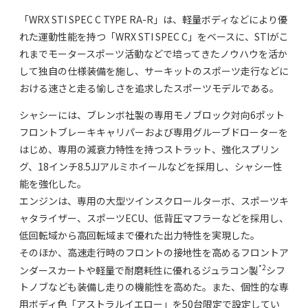
「WRX STI SPEC C TYPE RA-R」は、軽量ボディなどにより優
れた運動性能を持つ「WRX STI SPEC C」をベースに、STIがこ
れまでモータースポーツ活動などで培ってきたノウハウを活か
して独自の仕様装備を施し、サーキットのスポーツ走行などに
おける速さと走る愉しさを追求したスポーツモデルである。
シャシーには、ブレンボ社製の専用モノブロック対向6ポット
フロントブレーキキャリパーおよび専用グルーブドローターを
はじめ、専用の減衰力特性を持つストラット、強化スプリン
グ、18インチ8.5JJアルミホイールなどを採用し、シャシー性
能を強化した。
エンジンは、専用の大型ツインスクロールターボ、スポーツキ
ャタライザー、スポーツECU、低背圧マフラーなどを採用し、
低回転域から高回転域まで優れた出力特性を実現した。
そのほか、高速走行時のフロントの接地性を高めるフロントア
*2
ンダースカートや軽量で耐磨耗性に優れるジュラコン製
シフ
トノブなども装備し走りの機能性を高めた。また、個性的な専
用ボディ色「アストラルイエロー」を50台限定で設定してい