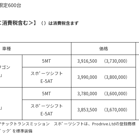
限定600台
＜消費税含む＞】
（ ）は消費税含まず
車種
価格
5MT
3,916,500 （3,730,000）
ワゴン
スホﾟーツシフト
I」
3,990,000 （3,800,000）
E-5AT
5MT
3,780,000 （3,600,000）
スホﾟーツシフト
I」
3,853,500 （3,670,000）
E-5AT
トマチックトランスミッション スホﾟーツシフトは、Prodrive.Ltdの登録商標
ハﾞックﾞを標準装備