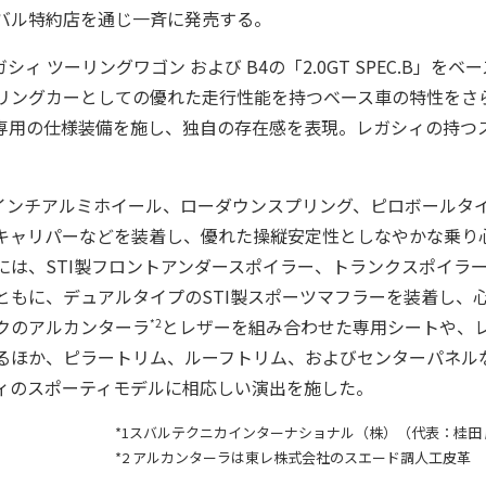
バル特約店を通じ一斉に発売する。
、レガシィ ツーリングワゴン および B4の「2.0GT SPEC.B」を
リングカーとしての優れた走行性能を持つベース車の特性をさ
専用の仕様装備を施し、独自の存在感を表現。レガシィの持つ
18インチアルミホイール、ローダウンスプリング、ピロボールタ
キャリパーなどを装着し、優れた操縦安定性としなやかな乗り
には、STI製フロントアンダースポイラー、トランクスポイラー
ともに、デュアルタイプのSTI製スポーツマフラーを装着し、
クのアルカンターラ
とレザーを組み合わせた専用シートや、
*2
るほか、ピラートリム、ルーフトリム、およびセンターパネル
ィのスポーティモデルに相応しい演出を施した。
*1スバルテクニカインターナショナル（株）（代表：桂田 
*2 アルカンターラは東レ株式会社のスエード調人工皮革