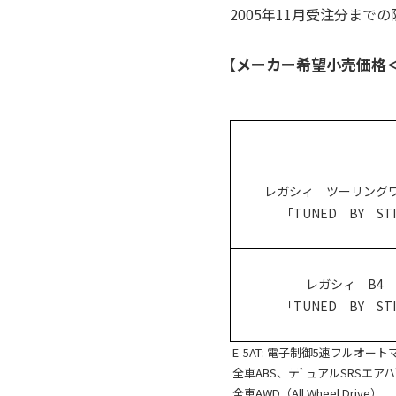
2005年11月受注分までの
【メーカー希望小売価格
レガシィ ツーリング
「TUNED BY ST
レガシィ B4
「TUNED BY ST
E-5AT: 電子制御5速フルオー
全車ABS、テﾞュアルSRSエア
全車AWD（All Wheel Drive）