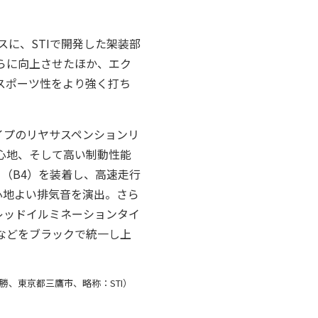
ベースに、STIで開発した架装部
らに向上させたほか、エク
スポーツ性をより強く打ち
イプのリヤサスペンションリ
心地、そして高い制動性能
（B4）を装着し、高速走行
心地よい排気音を演出。さら
レッドイルミネーションタイ
などをブラックで統一し上
勝、東京都三鷹市、略称：STI）