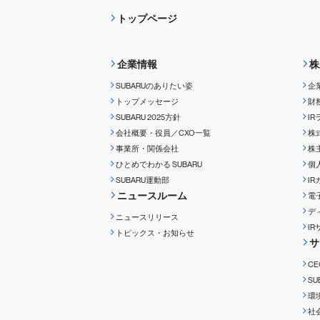
トップページ
企業情報
株
SUBARUのありたい姿
企
トップメッセージ
財
SUBARU 2025方針
I
会社概要・役員／CXO一覧
株
事業所・関係会社
株
ひとめでわかる
SUBARU
個
SUBARU運動部
I
ニュースルーム
電
デ
ニュースリリース
I
トピックス・お知らせ
サ
C
S
環
社