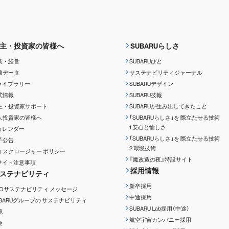
主・投資家の皆様へ
SUBARUらしさ
業・経営
SUBARUびと
務データ
サステナビリティジャーナル
Rライブラリー
SUBARUデザイン
式情報
SUBARU技報
主・投資家サポート
SUBARUが生み出してきたこと
人投資家の皆様へ
「SUBARUらしさ」を
際立たせる技術
1.安心と愉しさ
Rカレンダー
「SUBARUらしさ」を
際立たせる技術
子公告
2.環境技術
ィスクロージャー
ポリシー
『魔改造の夜』特設サイト
Rサイト注意事項
採用情報
ステナビリティ
新卒採用
EOサステナビリティ
メッセージ
中途採用
UBARUグループの
サステナビリティ
SUBARU Lab採用（中途）
境
航空宇宙カンパニー採用
会