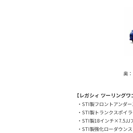
奥：ス
【レガシィ ツーリングワゴン、
・STI製フロントアンダ
・STI製トランクスポイ
・STI製18インチ×7.5
・STI製強化ローダウン