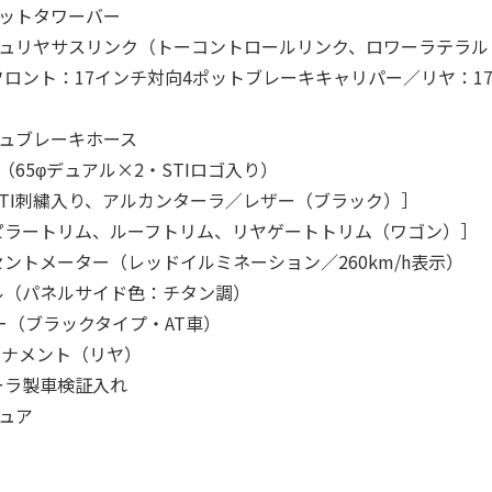
ラットタワーバー
シュリヤサスリンク（トーコントロールリンク、ロワーラテラル
ロント：17インチ対向4ポットブレーキキャリパー／リヤ：1
シュブレーキホース
（65φデュアル×2・STIロゴ入り）
TI刺繍入り、アルカンターラ／レザー（ブラック）］
ピラートリム、ルーフトリム、リヤゲートトリム（ワゴン）］
ントメーター（レッドイルミネーション／260km/h表示）
ル（パネルサイド色：チタン調）
ー（ブラックタイプ・AT車）
」オーナメント（リヤ）
ーラ製車検証入れ
チュア