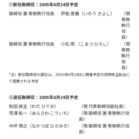
①新任取締役：2005年6月24日予定
取締役 兼 専務執行役員
伊能 喜義（いのう きよし）
（現
専務
執行
役
員）
取締役 兼 専務執行役員
小松 煕 （こまつ ひろし）
（現
専務
執行
役
員）
*注）新任取締役の選任は、2005年6月24日に開催予定の定時株主総会に
て提案される予定
②退任取締役：2005年6月24日予定
和田 英生（わだ ひでお）
（現 代表取締役副社長）
荒澤 紘一（あらさわ こういち）
（現 取締役 兼 専務執行役
員）
中坪 博之（なかつぼ ひろゆき）
（現 取締役 兼 専務執行役
員）