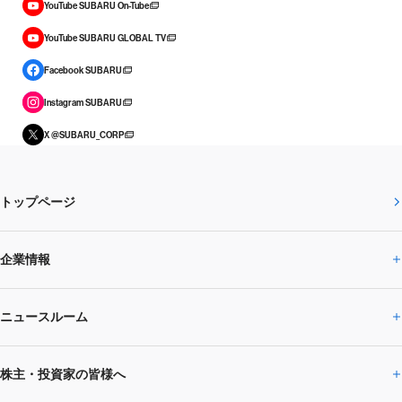
YouTube SUBARU On-Tube
YouTube SUBARU GLOBAL TV
Facebook SUBARU
Instagram SUBARU
X @SUBARU_CORP
トップページ
企業情報
ニュースルーム
企業情報トップ
株主・投資家の皆様へ
ニュースルームトップ
SUBARUのありたい姿
トップメッセージ