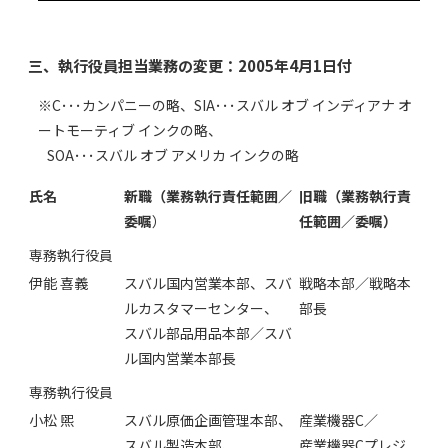
三、執行役員担当業務の変更：2005年4月1日付
※C･･･カンパニーの略、SIA･･･スバル オブ インディアナ オ
ートモーティブ インクの略、
SOA･･･スバル オブ アメリカ インクの略
氏名
新職（業務執行責任範囲／
旧職（業務執行責
委嘱
）
任範囲／委嘱）
専務執行役員
伊能 喜義
スバル国内営業本部、スバ
戦略本部／戦略本
ルカスタマーセンター、
部長
スバル部品用品本部／スバ
ル国内営業本部長
専務執行役員
小松 煕
スバル原価企画管理本部、
産業機器C／
スバル製造本部、
産業機器Cプレジ