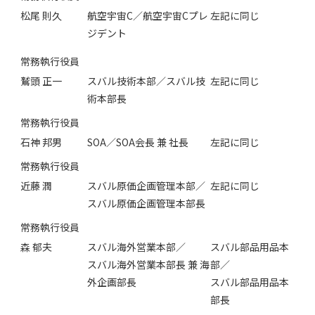
松尾 則久
航空宇宙C／航空宇宙Cプレ
左記に同じ
ジデント
常務執行役員
鷲頭 正一
スバル技術本部／スバル技
左記に同じ
術本部長
常務執行役員
石神 邦男
SOA／SOA会長 兼 社長
左記に同じ
常務執行役員
近藤 潤
スバル原価企画管理本部／
左記に同じ
スバル原価企画管理本部長
常務執行役員
森 郁夫
スバル海外営業本部／
スバル部品用品本
スバル海外営業本部長 兼 海
部／
外企画部長
スバル部品用品本
部長