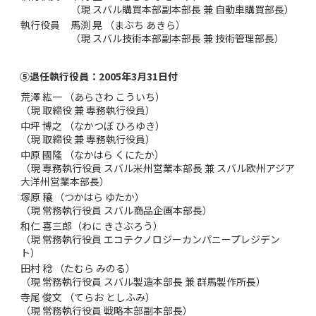
（現 スバル購買本部副本部長 兼 自動車購買部長）
執行役員
馬渕 晃 （まぶち あきら）
（現 スバル技術本部副本部長 兼 技術管理部長）
⑤退任執行役員：2005年3月31日付
荒澤 紘一 （あらさわ こういち）
（現 取締役 兼 専務執行役員）
中坪 博之 （なかつぼ ひろゆき）
（現 取締役 兼 専務執行役員）
中原 國隆 （なかはら くにたか）
（現 専務執行役員 スバル米州営業本部長 兼 スバル欧州アジア
大洋州営業本部長）
塚原 穰 （つかはら ゆたか）
（現 常務執行役員 スバル商品企画本部長）
和仁 喜三郎（わに きさぶろう）
（現 常務執行役員 エコテクノロジーカンパニープレジデン
ト）
田村 稔 （たむら みのる）
（現 常務執行役員 スバル製造本部長 兼 群馬製作所長）
寺尾 俊文 （てらお としふみ）
（現 常務執行役員 戦略本部副本部長）