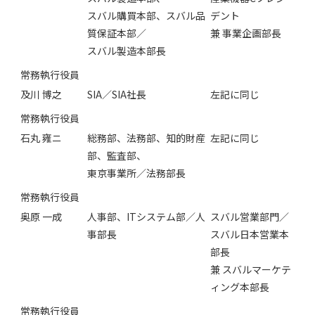
スバル購買本部、スバル品
デント
質保証本部／
兼 事業企画部長
スバル製造本部長
常務執行役員
及川 博之
SIA／SIA社長
左記に同じ
常務執行役員
石丸 雍ニ
総務部、法務部、知的財産
左記に同じ
部、監査部、
東京事業所／法務部長
常務執行役員
奥原 一成
人事部、ITシステム部／人
スバル営業部門／
事部長
スバル日本営業本
部長
兼 スバルマーケテ
ィング本部長
常務執行役員