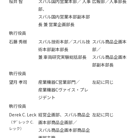
桜井 智
スバル国内営業本部／ 人事
広報部／人事部長
部、
スバル国内営業本部副本部
長 兼 営業企画部長
執行役員
石藤 秀樹
スバル技術本部／スバル技
スバル商品企画本
術本部副本部長
部／
兼 車両研究実験総括部長
スバル商品企画本
部副本部長
執行役員
望月 孝司
産業機器C営業部門／
左記に同じ
産業機器Cヴァイス・プレ
ジデント
執行役員
Derek C. Leck
経営企画部、スバル商品企
左記に同じ
（テﾞレック C.
画本部商品企画部／
レック）
スバル商品企画本部商品企
画部主管