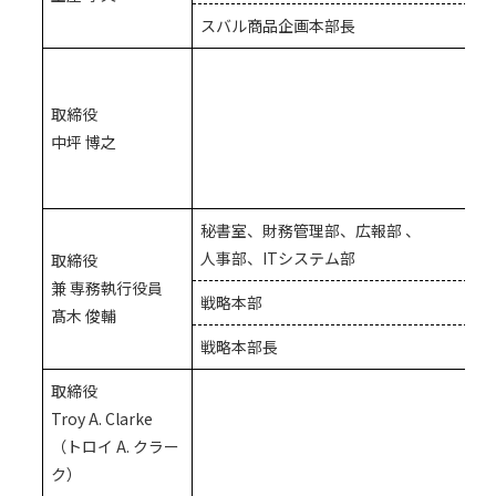
スバル商品企画本部長
取締役
中坪 博之
秘書室、財務管理部、広報部 、
人事部、ITシステム部
取締役
兼 専務執行役員
戦略本部
髙木 俊輔
戦略本部長
取締役
Troy A. Clarke
（トロイ A. クラー
ク）