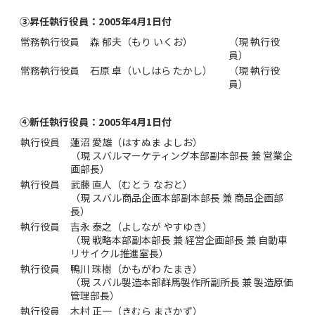
③昇任執行役員：2005年4月1日付
常務執行役員
森 郁夫（もり いくお）
（現 執行役
員）
常務執行役員
石原 卓（いしはら たかし）
（現 執行役
員）
④新任執行役員：2005年4月1日付
執行役員
蓮沼 愛雄（はすぬま よしお）
（現 スバルマーケティング本部副本部長 兼 営業企
画部長）
執行役員
武藤 直人（むとう なおと）
（現 スバル商品企画本部副本部長 兼 商品企画部
長）
執行役員
吉永 泰之（よしなが やすゆき）
（現 戦略本部副本部長 兼 経営企画部長 兼 自動車
リサイクル推進室長）
執行役員
鴨川 珠樹（かもがわ たまき）
（現 スバル製造本部群馬製作所副所長 兼 製造原価
管理部長）
執行役員
木村 正一（きむら まさかず）