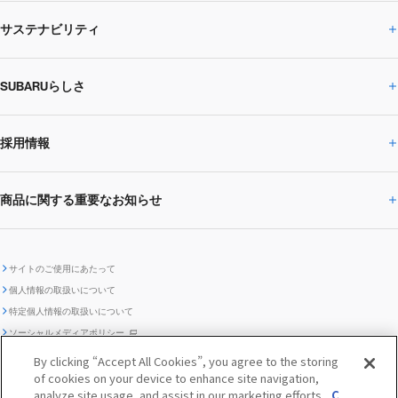
サステナビリティ
株主・投資家の皆様へトップ
ニュースリリース
トピックス・お知らせ
SUBARU 2025方針
会社概要・役員／CXO一覧
SUBARUらしさ
ひとめでわかる
サステナビリティトップ
閉じる
企業・経営
財務データ
事業所・関係会社
SUBARU
CEOサステナビリティ
SUBARUグループの
採用情報
SUBARUらしさトップ
IRライブラリー
株式情報
SUBARU運動部
メッセージ
サステナビリティ
商品に関する重要なお知らせ
採用情報トップ
SUBARUびと
サステナビリティジャーナル
環境
社会
株主・投資家サポート
個人投資家の皆様へ
閉じる
商品に関する重要なお知らせトップ
新卒採用
中途採用
SUBARUデザイン
SUBARU技報
ガバナンス
社外からの評価
IRカレンダー
電子公告
サイトのご使用にあたって
個人情報の取扱いについて
「SUBARUらしさ」を
SUBARU ハイブリッド車 レスキュ
特定個人情報の取扱いについて
車種別環境情報
ディスクロージャー
SUBARU Lab採用（中途）
航空宇宙カンパニー採用
SUBARUが生み出してきたこと
際立たせる技術
GRI内容索引
TCFD対照表
ー時の取扱い
IRサイト注意事項
ソーシャルメディアポリシー
ポリシー
1.安心と愉しさ
お問い合わせ ／ よくあるご質問
By clicking “Accept All Cookies”, you agree to the storing
「SUBARUらしさ」を
クッキーポリシー
of cookies on your device to enhance site navigation,
自動車リサイクル
リコール情報
販売会社グループ採用
期間従業員採用
際立たせる技術
『魔改造の夜』特設サイト
閉じる
編集方針
レポートライブラリー
analyze site usage, and assist in our marketing efforts.
C
メディア