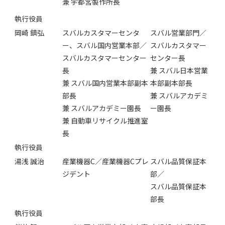
兼 宇都宮製作所長
執行役員
岡崎 鎮弘
スバルカスタマーセンタ
スバル営業部門／
ー、スバル国内営業本部／
スバルカスタマー
スバルカスタマーセンター
センター長
長
兼 スバル日本営業
兼 スバル国内営業本部副本
本部副本部長
部長
兼 スバルアカデミ
兼 スバルアカデミー園長
ー園長
兼 自動車リサイクル推進室
長
執行役員
湯浅 誠治
産業機器C／産業機器Cプレ
スバル品質保証本
ジデント
部／
スバル品質保証本
部長
執行役員