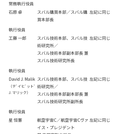
常務執行役員
石原 卓
スバル購買本部／スバル購
左記に同じ
買本部長
執行役員
工藤 一郎
スバル技術本部、スバル技
左記に同じ
術研究所／
スバル技術本部副本部長 兼
スバル技術研究所長
執行役員
David J. Malik
スバル技術本部、スバル技
左記に同じ
（テﾞイヒﾞットﾞ
術研究所／
J. マリック）
スバル技術本部副本部長 兼
スバル技術研究所副所長
執行役員
星 恒憲
航空宇宙C／航空宇宙Cヴァ
左記に同じ
イス・プレジデント