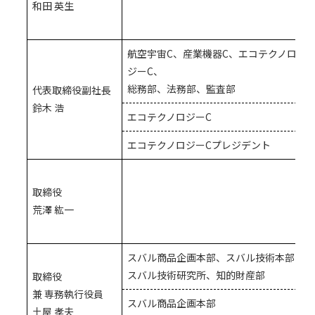
和田 英生
航空宇宙C、産業機器C、エコテクノロ
ジーC、
総務部、法務部、監査部
代表取締役副社長
鈴木 浩
エコテクノロジーC
エコテクノロジーCプレジデント
取締役
荒澤 紘一
スバル商品企画本部、スバル技術本部、
スバル技術研究所、知的財産部
取締役
兼 専務執行役員
スバル商品企画本部
土屋 孝夫