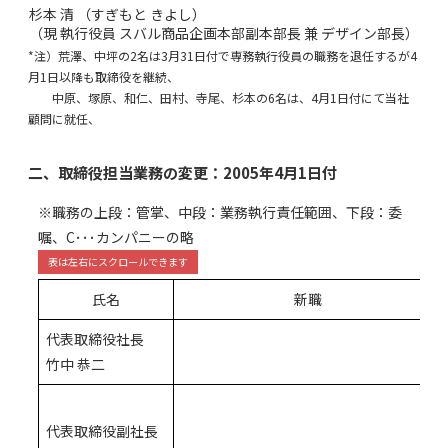
杉本 清 （すぎもと きよし）
（現 執行役員 スバル商品企画本部副本部長 兼 デザイン部長）
*注）荒澤、中坪の2名は3月31日付で専務執行役員の職務を退任するが4
月1日以降も取締役を継続、
中原、塚原、和仁、田村、寺尾、杉本の6名は、4月1日付にて当社
顧問に就任、
二、取締役担当業務の変更：2005年4月1日付
※職務の上段：管掌、中段：業務執行責任範囲、下段：委
嘱、C･･･カンパニーの略
氏名
新職
代表取締役社長
竹中 恭二
代表取締役副社長