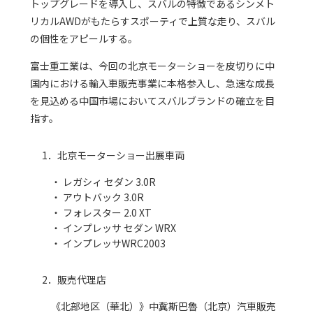
トップグレードを導入し、スバルの特徴であるシンメト
リカルAWDがもたらすスポーティで上質な走り、スバル
の個性をアピールする。
富士重工業は、今回の北京モーターショーを皮切りに中
国内における輸入車販売事業に本格参入し、急速な成長
を見込める中国市場においてスバルブランドの確立を目
指す。
1．北京モーターショー出展車両
・ レガシィ セダン 3.0R
・ アウトバック 3.0R
・ フォレスター 2.0 XT
・ インプレッサ セダン WRX
・ インプレッサWRC2003
2．販売代理店
《北部地区（華北）》中冀斯巴魯（北京）汽車販売