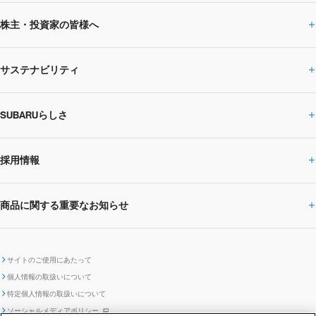
株主・投資家の皆様へ
ニュースルームトップ
SUBARUのありたい姿
トップメッセージ
サステナビリティ
株主・投資家の皆様へトップ
ニュースリリース
トピックス・お知らせ
SUBARU 2025方針
会社概要・役員／CXO一覧
SUBARUらしさ
ひとめでわかる
サステナビリティトップ
閉じる
企業・経営
財務データ
事業所・関係会社
SUBARU
CEOサステナビリティ
SUBARUグループの
採用情報
SUBARUらしさトップ
IRライブラリー
株式情報
SUBARU運動部
メッセージ
サステナビリティ
商品に関する重要なお知らせ
採用情報トップ
SUBARUびと
サステナビリティジャーナル
環境
社会
株主・投資家サポート
個人投資家の皆様へ
閉じる
商品に関する重要なお知らせトップ
新卒採用
中途採用
SUBARUデザイン
SUBARU技報
ガバナンス
社外からの評価
IRカレンダー
電子公告
サイトのご使用にあたって
個人情報の取扱いについて
「SUBARUらしさ」を
SUBARU ハイブリッド車 レスキュ
特定個人情報の取扱いについて
車種別環境情報
ディスクロージャー
SUBARU Lab採用（中途）
航空宇宙カンパニー採用
SUBARUが生み出してきたこと
際立たせる技術
GRI内容索引
TCFD対照表
ー時の取扱い
IRサイト注意事項
ソーシャルメディアポリシー
ポリシー