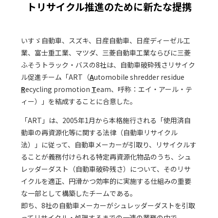
トリサイクル推進のために新たな提携
いすゞ自動車、スズキ、日産自動車、日産ディーゼル工
業、富士重工業、マツダ、三菱自動車工業ならびに三菱
ふそうトラック・バスの8社は、自動車破砕残さリサイク
ル促進チーム「ART（
A
utomobile shredder residue
R
ecycling promotion
T
eam、呼称：エイ・アール・テ
ィー）」を結成することに合意した。
「ART」は、2005年1月から本格施行される「使用済自
動車の再資源化等に関する法律（自動車リサイクル
法）」に従って、自動車メーカーが引取り、リサイクルす
ることが義務付けられる特定再資源化物品のうち、シュ
レッダーダスト（自動車破砕残さ）について、そのリサ
イクルを適正、円滑かつ効率的に実施する仕組みの重要
な一部として構築したチームである。
即ち、8社の自動車メーカーがシュレッダーダストを引取
ってリサイクル・処理するまでの一連の業務の中で、