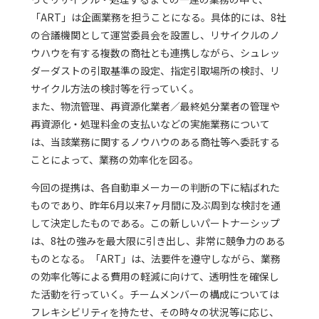
「ART」は企画業務を担うことになる。具体的には、8社
の合議機関として運営委員会を設置し、リサイクルのノ
ウハウを有する複数の商社とも連携しながら、シュレッ
ダーダストの引取基準の設定、指定引取場所の検討、リ
サイクル方法の検討等を行っていく。
また、物流管理、再資源化業者／最終処分業者の管理や
再資源化・処理料金の支払いなどの実施業務について
は、当該業務に関するノウハウのある商社等へ委託する
ことによって、業務の効率化を図る。
今回の提携は、各自動車メーカーの判断の下に結ばれた
ものであり、昨年6月以来7ヶ月間に及ぶ周到な検討を通
して決定したものである。この新しいパートナーシップ
は、8社の強みを最大限に引き出し、非常に競争力のある
ものとなる。「ART」は、法要件を遵守しながら、業務
の効率化等による費用の軽減に向けて、透明性を確保し
た活動を行っていく。チームメンバーの構成については
フレキシビリティを持たせ、その時々の状況等に応じ、