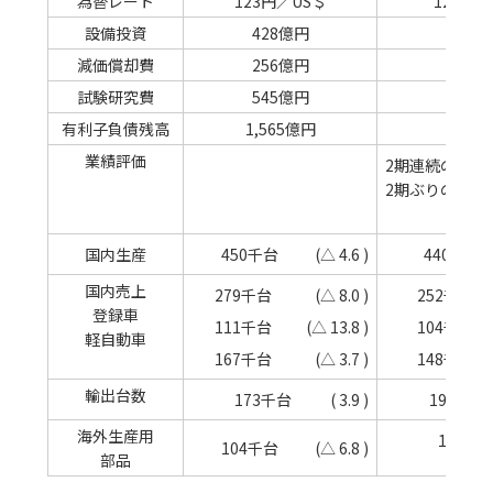
為替レート
123円／US＄
124円／
設備投資
428億円
346
減価償却費
256億円
270
試験研究費
545億円
598
有利子負債残高
1,565億円
1,45
業績評価
2期連続の減収
2期ぶりの減益
国内生産
450千台
(△ 4.6 )
440千台
国内売上
279千台
(△ 8.0 )
252千台
登録車
111千台
(△ 13.8 )
104千台
軽自動車
167千台
(△ 3.7 )
148千台
輸出台数
173千台
( 3.9 )
196千台
海外生産用
108千
104千台
(△ 6.8 )
部品