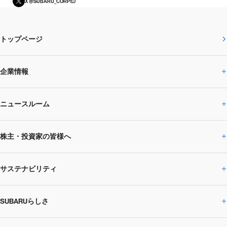
X @SUBARU_CORP
トップページ
企業情報
ニュースルーム
企業情報トップ
株主・投資家の皆様へ
ニュースルームトップ
SUBARUのありたい姿
トップメッセージ
サステナビリティ
株主・投資家の皆様へトップ
ニュースリリース
トピックス・お知らせ
SUBARU 2025方針
会社概要・役員／CXO一覧
SUBARUらしさ
ひとめでわかる
サステナビリティトップ
閉じる
企業・経営
財務データ
事業所・関係会社
SUBARU