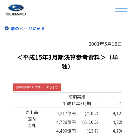
前のページに戻る
2003年5月16日
＜平成15年3月期決算参考資料＞（単
独）
前期実績
当期
平成14年3月期
平成15年
売上高
9,217億円
(△ 0.2）
9,122億円
国内
4,726億円
(△ 10.5）
4,325億円
海外
4,490億円
( 13.7）
4,796億円