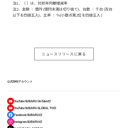
注1．（ ）は、対前年同期増減率
注2．金額 ： 億円 (億円未満は切り捨て)、台数 ： 千台 (百台
以下を四捨五入)、比率 ： ％(小数点第2位を四捨五入 )
ニュースリリースに戻る
公式SNSアカウント
YouTube SUBARU On-Tube
YouTube SUBARU GLOBAL TV
Facebook SUBARU
Instagram SUBARU