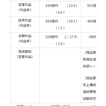
営業利益
636億円
（ 12.9 ）
501億円
〈利益率〉
〈 6.9 〉
〈 5.5
経常利益
650億円
（ 19.3 ）
464億円
〈利益率〉
〈 7.1 〉
〈 5.1
当期利益
218億円
(△ 27.9）
188億円
〈利益率〉
〈 2.4 〉
〈 2.1
増減要因
（増益要因）
（営業利益）
原価低減
為替レート差
（減益要因）
売上構成差等
諸経費等の増
試験研究費増