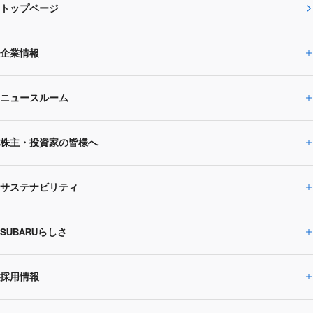
トップページ
企業情報
ニュースルーム
企業情報トップ
株主・投資家の皆様へ
ニュースルームトップ
SUBARUのありたい姿
トップメッセージ
サステナビリティ
株主・投資家の皆様へトップ
ニュースリリース
トピックス・お知らせ
SUBARU 2025方針
会社概要・役員／CXO一覧
SUBARUらしさ
ひとめでわかる
サステナビリティトップ
閉じる
企業・経営
財務データ
事業所・関係会社
SUBARU
CEOサステナビリティ
SUBARUグループの
採用情報
SUBARUらしさトップ
IRライブラリー
株式情報
SUBARU運動部
メッセージ
サステナビリティ