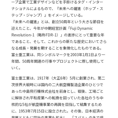
ープ企業で工業デザインなどを手掛けるタグ・インター
ナショナルによるもので、『未来への躍進（ホップ・ス
テップ・ジャンプ）』をイメージしている。
『未来への躍進』とは、創立50周年という大きな節目を
迎えたこと、今年が中期経営計画「Fuji Dynamic
Revolution-1（略称FDR-1）」の進捗にとって重要な年
であること、そして、これからの新たな歴史においてさら
なる成長・発展を期することを象徴化したものである。
富士重工業は、同シンボルマークを2003年1月1日より一
年間、50周年関連の行事やプロジェクトに際し使用して
いく。
富士重工業は、1917年（大正6年）5月に創業され、第二
次世界大戦時には国内の二大航空機製造企業のひとつで
あった中島飛行機株式会社を前身とし、戦後、工場ごと
に解体され平和産業への転換を図っていた各社のうち中
核的な5社が航空機事業の再興を目指して結集するため
に、1953年7月15日に設立された。その後、日本経済の
発展とともに同社の事業も拡大し、「スバル」の名で世