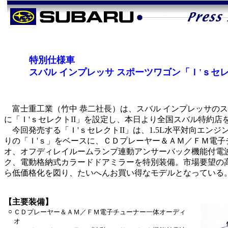
特別仕様車
スバル インプレッサ スポーツワゴン「Ｉ'ｓセレ
富士重工業（竹中 恭二社長）は、スバル インプレッサの
に「Ｉ'ｓセレクトII」を設定し、本日より全国スバル特約店
今回発売する「Ｉ'ｓセレクトII」は、1.5L水平対向エン
りの「Ｉ'ｓ」をベースに、ＣＤプレーヤー＆ＡＭ／ＦＭ電子
オ、オフディレイルームランプ連動アンサーバック機能付電
ク、電動格納式カラードドアミラーを特別装備。市場要望の
ら低価格化を図り、たいへんお買い得なモデルとなっている
【主要装備】
○
ＣＤプレーヤー＆ＡＭ／ＦＭ電子チューナー一体オーディ
オ