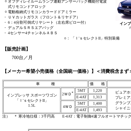
○
オフディレイルームランプ連動アンサーバック機能付電波
式リモコンドアロック
○
電動格納式リモコンカラードドアミラー
・
ＵＶカットガラス（フロント＆リヤドア）
・
6：4分割可倒式リヤシート（左右席ピロー付）
インプ
・
デュアルＳＲＳエアバッグ
「
・
4センサー4チャンネルＡＢＳ
○： 「Ｉ'ｓセレクトII」特別装備
【販売計画】
700台／月
【メーカー希望小売価格（全国統一価格）】＜消費税含まず
車 種
価 格
5MT
1,220
ピュアホ
*
2ＷＤ
インプレッサ スポーツワゴン
E-4AT
1,313
プレミアム
「Ｉ'ｓセレクトII」
グランブル
5MT
1,400
1.5L
4ＷＤ
シャイニー
E-4AT
1,493
注） ＊ 寒冷地仕様：3千円高 E-4AT：電子制御4速フルオートマチッ