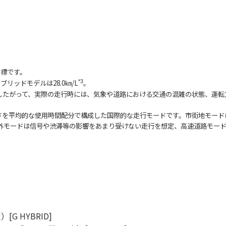
商標です。
ブリッドモデルは28.0㎞/L
。
*3
したがって、実際の走行時には、気象や道路における交通の混雑の状態、運転
ドを平均的な使用時間配分で構成した国際的な走行モードです。市街地モード
外モードは信号や渋滞等の影響をあまり受けない走行を想定、高速道路モー
 HYBRID]