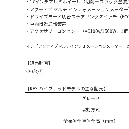
・17インチアルミホイール（切削＋ブラック塗装/ハイ
・アクティブ マルチ インフォメーションメーター
・ドライブモード切替ステアリングスイッチ（EC
・車両接近通報装置
・アクセサリーコンセント（AC100V/1500W、1個
*4： 「アクティブマルチインフォメーションメーター
【販売計画】
220台/月
【REX ハイブリッドモデルの主な諸元】
グレード
駆動方式
全長×全幅×全高（mm）