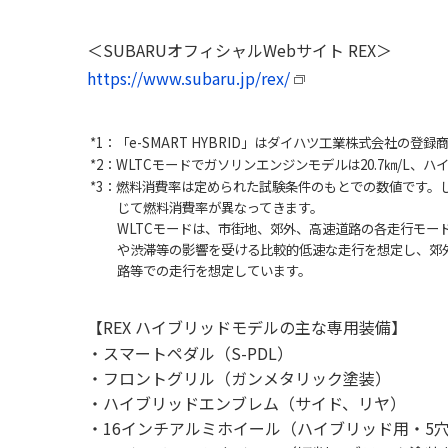
＜SUBARUオフィシャルWebサイト REX＞
https://www.subaru.jp/rex/
*1：「e-SMART HYBRID」はダイハツ工業株式会社の登録
*2：WLTCモードでガソリンエンジンモデルは20.7㎞/L、ハイ
*3：燃料消費率は定められた試験条件のもとでの数値です。
じて燃料消費率が異なってきます。
WLTCモードは、市街地、郊外、高速道路の各走行モー
や渋滞等の影響を受ける比較的低速な走行を想定し、郊
路等での走行を想定しています。
【REX ハイブリッドモデルの主な専用装備】
・スマートペダル（S-PDL）
・フロントグリル（ガンメタリック塗装）
・ハイブリッドエンブレム（サイド、リヤ）
・16インチアルミホイール（ハイブリッド用・5穴）[G