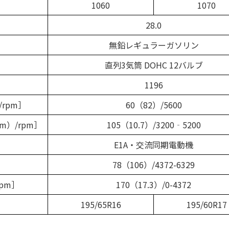
1060
1070
）
28.0
無鉛レギュラーガソリン
直列3気筒 DOHC 12バルブ
1196
rpm］
60（82）/5600
m）/rpm］
105（10.7）/3200‐5200
E1A・交流同期電動機
］
78（106）/4372-6329
rpm］
170（17.3）/0-4372
195/65R16
195/60R17