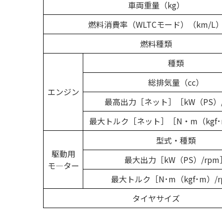
車両重量（kg）
燃料消費率（WLTCモード）（km/L
燃料種類
種類
総排気量（cc）
エンジン
最高出力［ネット］［kW（PS）/
最大トルク［ネット］［N・m（kgf･
型式・種類
駆動用
最大出力［kW（PS）/rpm
モ―ター
最大トルク［N･m（kgf･m）/
タイヤサイズ