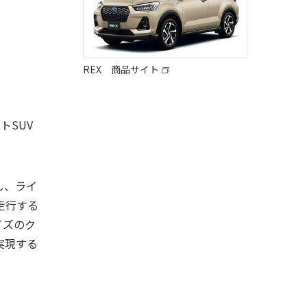
REX 商品サイト
トSUV
し、ライ
走行する
イズのク
実現する