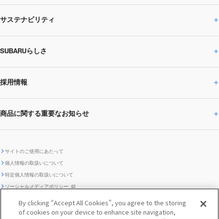
サステナビリティ
株主・投資家の皆様へトップ
ニュースリリース
トピックス・お知らせ
SUBARU 2025方針
会社概要・役員／CXO一覧
SUBARUらしさ
ひとめでわかる
サステナビリティトップ
閉じる
企業・経営
財務データ
事業所・関係会社
SUBARU
CEOサステナビリティ
SUBARUグループの
採用情報
SUBARUらしさトップ
IRライブラリー
株式情報
SUBARU運動部
メッセージ
サステナビリティ
商品に関する重要なお知らせ
採用情報トップ
SUBARUびと
サステナビリティジャーナル
環境
社会
株主・投資家サポート
個人投資家の皆様へ
閉じる
商品に関する重要なお知らせトップ
新卒採用
中途採用
SUBARUデザイン
SUBARU技報
ガバナンス
社外からの評価
IRカレンダー
電子公告
サイトのご使用にあたって
個人情報の取扱いについて
「SUBARUらしさ」を
SUBARU ハイブリッド車 レスキュ
特定個人情報の取扱いについて
車種別環境情報
ディスクロージャー
SUBARU Lab採用（中途）
航空宇宙カンパニー採用
SUBARUが生み出してきたこと
際立たせる技術
GRI内容索引
TCFD対照表
ー時の取扱い
IRサイト注意事項
ソーシャルメディアポリシー
ポリシー
1.安心と愉しさ
お問い合わせ ／ よくあるご質問
By clicking “Accept All Cookies”, you agree to the storing
「SUBARUらしさ」を
of cookies on your device to enhance site navigation,
クッキーポリシー
自動車リサイクル
リコール情報
販売会社グループ採用
期間従業員採用
際立たせる技術
『魔改造の夜』特設サイト
閉じる
編集方針
レポートライブラリー