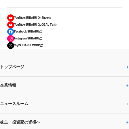
YouTube SUBARU On-Tube
YouTube SUBARU GLOBAL TV
Facebook SUBARU
Instagram SUBARU
X @SUBARU_CORP
トップページ
企業情報
ニュースルーム
企業情報トップ
株主・投資家の皆様へ
ニュースルームトップ
SUBARUのありたい姿
トップメッセージ