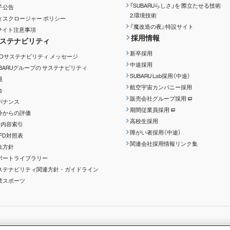
「SUBARUらしさ」を
際立たせる技術
子公告
2.環境技術
ィスクロージャー
ポリシー
『魔改造の夜』特設サイト
Rサイト注意事項
採用情報
ステナビリティ
新卒採用
EOサステナビリティ
メッセージ
中途採用
UBARUグループの
サステナビリティ
SUBARU Lab採用（中途）
境
航空宇宙カンパニー採用
会
販売会社グループ採用
バナンス
期間従業員採用
外からの評価
高校生採用
RI内容索引
障がい者採用（中途）
CFD対照表
関連会社採用情報リンク集
集方針
ポートライブラリー
ステナビリティ関連方針・ガイドライン
業スポーツ