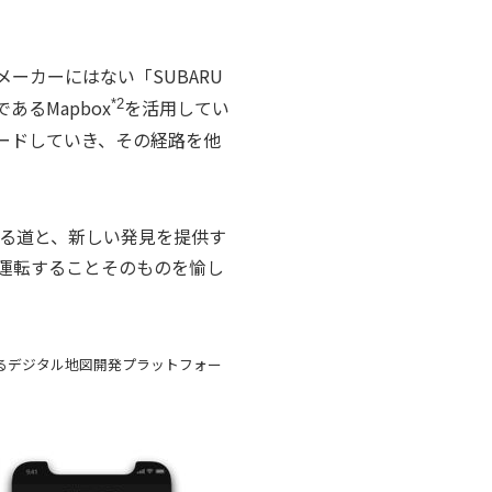
ーカーにはない「SUBARU
るMapbox
を活用してい
*2
ロードしていき、その経路を他
ある道と、新しい発見を提供す
て、運転することそのものを愉し
するデジタル地図開発プラットフォー