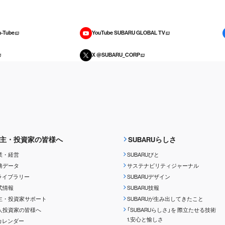
-Tube
YouTube SUBARU GLOBAL TV
X @SUBARU_CORP
主・投資家の皆様へ
SUBARUらしさ
業・経営
SUBARUびと
務データ
サステナビリティジャーナル
Rライブラリー
SUBARUデザイン
式情報
SUBARU技報
主・投資家サポート
SUBARUが生み出してきたこと
人投資家の皆様へ
「SUBARUらしさ」を
際立たせる技術
1.安心と愉しさ
Rカレンダー