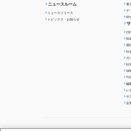
ニュースルーム
電
デ
ニュースリリース
I
トピックス・お知らせ
サ
C
S
環
社
ガ
社
G
T
編
レ
サ
企