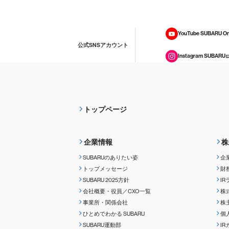
YouTube SUBARU On
公式SNSアカウント
Instagram SUBARU
トップページ
企業情報
株
SUBARUのありたい姿
企
トップメッセージ
財
SUBARU 2025方針
I
会社概要・役員／CXO一覧
株
事業所・関係会社
株
ひとめでわかる
SUBARU
個
SUBARU運動部
I