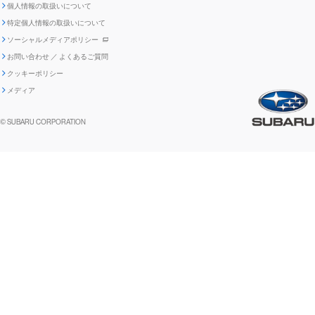
個人情報の取扱いについて
「SUBARUらしさ」を
SUBARU ハイブリッド車 レスキュ
特定個人情報の取扱いについて
車種別環境情報
ディスクロージャー
SUBARU Lab採用（中途）
航空宇宙カンパニー採用
SUBARUが生み出してきたこと
際立たせる技術
GRI内容索引
TCFD対照表
ー時の取扱い
IRサイト注意事項
ソーシャルメディアポリシー
ポリシー
1.安心と愉しさ
お問い合わせ ／ よくあるご質問
「SUBARUらしさ」を
クッキーポリシー
自動車リサイクル
リコール情報
販売会社グループ採用
期間従業員採用
際立たせる技術
『魔改造の夜』特設サイト
閉じる
編集方針
レポートライブラリー
メディア
2.環境技術
助手席エアバッグに関する重要な
SUBARUのロゴ・標章を不正使用
サステナビリティ関連方針・ガイ
© SUBARU CORPORATION
閉じる
高校生採用
障がい者採用（中途）
企業スポーツ
お知らせ
した模倣品にご注意ください
ドライン
FUJI/FA-200 エアロスバルサービス
関連会社採用情報リンク集
閉じる
情報
閉じる
閉じる