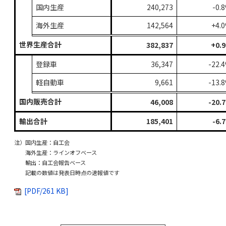
国内生産
240,273
-0.
海外生産
142,564
+4.
世界生産合計
382,837
+0.
登録車
36,347
-22.
軽自動車
9,661
-13.
国内販売合計
46,008
-20.
輸出合計
185,401
-6.
注）国内生産：自工会
海外生産：ラインオフベース
輸出：自工会報告ベース
記載の数値は発表日時点の速報値です
[PDF/261 KB]