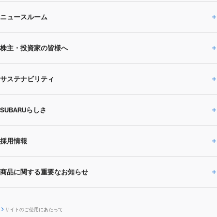
ニュースルーム
企業情報トップ
株主・投資家の皆様へ
ニュースルームトップ
SUBARUのありたい姿
トップメッセージ
サステナビリティ
株主・投資家の皆様へトップ
ニュースリリース
トピックス・お知らせ
SUBARU 2025方針
会社概要・役員／CXO一覧
SUBARUらしさ
ひとめでわかる
サステナビリティトップ
閉じる
企業・経営
財務データ
事業所・関係会社
SUBARU
CEOサステナビリティ
SUBARUグループの
採用情報
SUBARUらしさトップ
IRライブラリー
株式情報
SUBARU運動部
メッセージ
サステナビリティ
商品に関する重要なお知らせ
採用情報トップ
SUBARUびと
サステナビリティジャーナル
環境
社会
株主・投資家サポート
個人投資家の皆様へ
閉じる
商品に関する重要なお知らせトップ
新卒採用
中途採用
SUBARUデザイン
SUBARU技報
ガバナンス
社外からの評価
IRカレンダー
電子公告
サイトのご使用にあたって