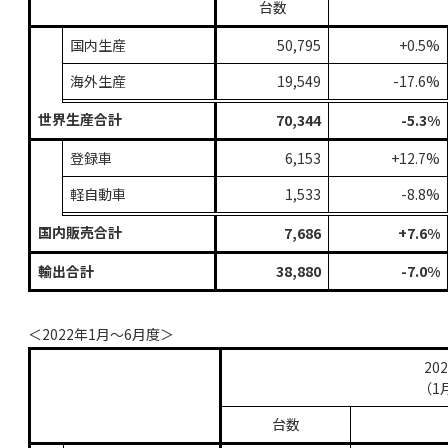
台数
国内生産
50,795
+0.5%
海外生産
19,549
-17.6%
世界生産合計
70,344
-5.3%
登録車
6,153
+12.7%
軽自動車
1,533
-8.8%
国内販売合計
7,686
+7.6%
輸出合計
38,880
-7.0%
＜2022年1月～6月度＞
20
（1
台数