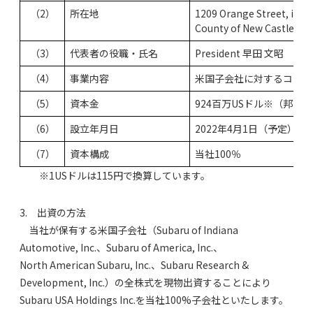
（2）
所在地
1209 Orange Street, in th
County of New Castle, D
（3）
代表者の役職・氏名
President 早田 文昭
（4）
事業内容
米国子会社に対するコーポ
（5）
資本金
924百万USドル※（邦貨額
（6）
設立年月日
2022年4月1日（予定）
（7）
資本構成
当社100％
※1USドルは115円で換算しています。
3. 出資の方法
当社が保有する米国子会社（Subaru of Indiana
Automotive, Inc.、Subaru of America, Inc.、
North American Subaru, Inc.、Subaru Research &
Development, Inc.）の全株式を現物出資することにより
Subaru USA Holdings Inc.を当社100%子会社といたします。