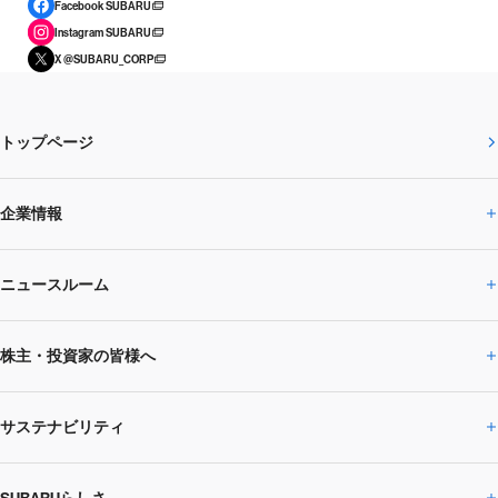
Facebook SUBARU
Instagram SUBARU
X @SUBARU_CORP
トップページ
企業情報
ニュースルーム
企業情報トップ
株主・投資家の皆様へ
ニュースルームトップ
SUBARUのありたい姿
トップメッセージ
サステナビリティ
株主・投資家の皆様へトップ
ニュースリリース
トピックス・お知らせ
SUBARU 2025方針
会社概要・役員／CXO一覧