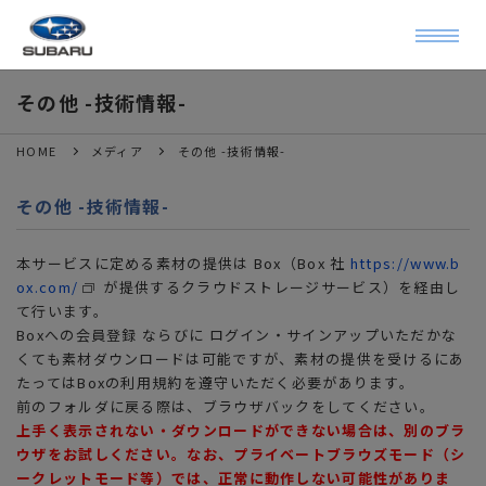
その他 -技術情報-
HOME
メディア
その他 -技術情報-
その他 -技術情報-
本サービスに定める素材の提供は Box（Box 社
https://www.b
ox.com/
が提供するクラウドストレージサービス）を経由し
て行います。
Boxへの会員登録 ならびに ログイン・サインアップいただかな
くても素材ダウンロードは可能ですが、素材の提供を受けるにあ
たってはBoxの利用規約を遵守いただく必要があります。
前のフォルダに戻る際は、ブラウザバックをしてください。
上手く表示されない・ダウンロードができない場合は、別のブラ
ウザをお試しください。なお、プライベートブラウズモード（シ
ークレットモード等）では、正常に動作しない可能性がありま