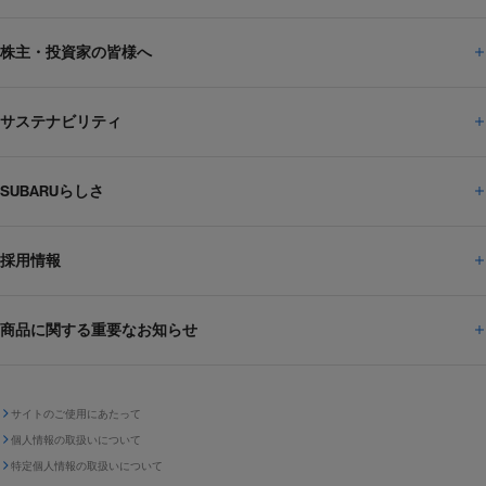
株主・投資家の皆様へ
ニュースルームトップ
SUBARUのありたい姿
トップメッセージ
サステナビリティ
株主・投資家の皆様へトップ
ニュースリリース
トピックス・お知らせ
SUBARU 2025方針
会社概要・役員／CXO一覧
SUBARUらしさ
ひとめでわかる
サステナビリティトップ
閉じる
企業・経営
財務データ
事業所・関係会社
SUBARU
CEOサステナビリティ
SUBARUグループの
採用情報
SUBARUらしさトップ
IRライブラリー
株式情報
SUBARU運動部
メッセージ
サステナビリティ
商品に関する重要なお知らせ
採用情報トップ
SUBARUびと
サステナビリティジャーナル
環境
社会
株主・投資家サポート
個人投資家の皆様へ
閉じる
商品に関する重要なお知らせトップ
新卒採用
中途採用
SUBARUデザイン
SUBARU技報
ガバナンス
社外からの評価
IRカレンダー
電子公告
サイトのご使用にあたって
個人情報の取扱いについて
「SUBARUらしさ」を
SUBARU ハイブリッド車 レスキュ
特定個人情報の取扱いについて
車種別環境情報
ディスクロージャー
SUBARU Lab採用（中途）
航空宇宙カンパニー採用
SUBARUが生み出してきたこと
際立たせる技術
GRI内容索引
TCFD対照表
ー時の取扱い