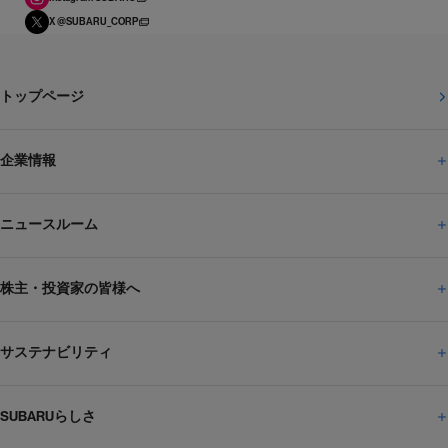
X @SUBARU_CORP
トップページ
企業情報
ニュースルーム
企業情報トップ
株主・投資家の皆様へ
ニュースルームトップ
SUBARUのありたい姿
トップメッセージ
サステナビリティ
株主・投資家の皆様へトップ
ニュースリリース
トピックス・お知らせ
SUBARU 2025方針
会社概要・役員／CXO一覧
SUBARUらしさ
ひとめでわかる
サステナビリティトップ
閉じる
企業・経営
財務データ
事業所・関係会社
SUBARU