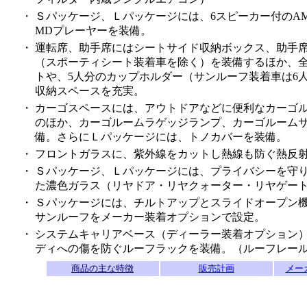
・
Ｓパッケージ、Ｌパッケージには、6スピーカー付のAM
MDプレーヤーを装備。
・
運転席、助手席にはシートサイド収納ボックス、助手
（スポーティシート装着車を除く）を装備するほか、
トや、5人分のカップホルダー（サンルーフ装着車は6
収納スペースを充実。
・
カーゴスペースには、アウトドアなどに便利なカーゴル
のほか、カーゴルームラゲッジランプ、カーゴルーム
備。さらにＬパッケージには、トノカバーを装備。
・
フロントガラスに、紫外線をカットし熱線も防ぐ熱反
・
Ｓパッケージ、Ｌパッケージには、プライバシーを守り
た濃色ガラス（リヤドア・リヤクォーター・リヤゲー
・
Ｓパッケージには、チルトアップとスライドオープン
サンルーフをメーカー装着オプションで設定。
・
システムキャリアベース（ディーラー装着オプション
ディへの傷を防ぐルーフラックを装備。（ルーフレー
商品の主な特徴
販売計画
メー