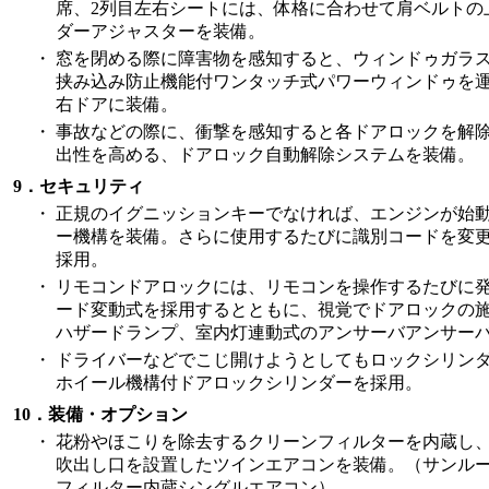
席、2列目左右シートには、体格に合わせて肩ベルトの
ダーアジャスターを装備。
・
窓を閉める際に障害物を感知すると、ウィンドゥガラ
挟み込み防止機能付ワンタッチ式パワーウィンドゥを
右ドアに装備。
・
事故などの際に、衝撃を感知すると各ドアロックを解
出性を高める、ドアロック自動解除システムを装備。
9．セキュリティ
・
正規のイグニッションキーでなければ、エンジンが始
ー機構を装備。さらに使用するたびに識別コードを変
採用。
・
リモコンドアロックには、リモコンを操作するたびに
ード変動式を採用するとともに、視覚でドアロックの
ハザードランプ、室内灯連動式のアンサーバアンサー
・
ドライバーなどでこじ開けようとしてもロックシリン
ホイール機構付ドアロックシリンダーを採用。
10．装備・オプション
・
花粉やほこりを除去するクリーンフィルターを内蔵し、
吹出し口を設置したツインエアコンを装備。（サンル
フィルター内蔵シングルエアコン）