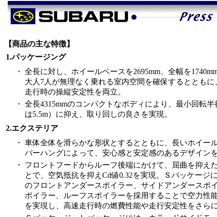
【商品の主な特徴】
1.パッケージング
・
全長に対し、ホイールベースを2695mm、全幅を1740
大人7人が無理なく乗れる室内空間を確保するとともに
走行時の操縦安定性を両立。
・
全長4315mmのコンパクトなボディにより、最小回転半
は5.5m）に抑え、取り回しの良さを実現。
2.エクステリア
・
車体全体を滑らかな形状とするとともに、長いホイー
バーハングによって、安心感と安定感のあるデザイン
・
フロントフードからルーフ後端にかけて、屈曲を抑え
とで、空気抵抗を抑えCd値0.32を実現。Ｓパッケー
のフロントアンダースポイラー、サイドアンダースポ
ポイラー、ルーフスポイラーを採用することで空力性能を
を実現し、高速走行時の燃費性能や走行安定性をさら