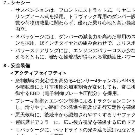
7．シャシー
・
サスペンションは、フロントにストラット式、リヤに
リングアーム式を採用。トラヴィック専用のダンパー
数や荷物積載量に関わらず、優れた乗り心地と高い操
両立。
・
Ｓパッケージには、ダンパーの減衰力を高めた専用の
ンを採用。16インチタイヤとの組み合わせで、よりス
・
パワーステアリングには、エンジンのパワーロスが少
えるとともに、確かな操舵感が得られる電動油圧パワ
8．安全装備
＜アクティブセイフティ＞
・
急制動時の安定性を高める4センサー4チャンネルABS
や積載量により前後輪の加重割合が変化しても、常に
御するEBD（電子制御ブレーキ圧配分）を採用。
・
ブレーキ制御とエンジン制御によるトラクションコン
し、滑りやすい路面での発進性能及び走行安定性を確
・
悪天候時に、後続車から認知されやすくするリヤフォ
・
運転席ドアミラーに、広い後方視界を確保する広角ド
・
Ｌパッケージに、ヘッドライトの光を遮る泥はねなど