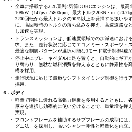
・
全車に搭載する2.2L直列4気筒DOHCエンジンは、最高
108kW（147ps）/5800rpm、最大トルク203N・m（20.7
2200回転から最大トルクの90％以上を発揮する扱いや
に、高回転時のトルクの落ち込みを抑え、高速道路な
し加速を実現。
・
トランスミッションは、低速度領域での加減速におけ
求。また、走行状況に応じてエコノミー・スポーツ・ス
最適な制御パターンが選択可能な3モード電子制御4速A
・
停止中にブレーキペダルに足を置くと、自動的にギア
り替わり、無駄な燃料消費を抑えるとともに静粛性を
構を採用。
・
走行状況に応じて最適なシフトタイミング制御を行う
採用。
6．ボディ
・
軽量で剛性に優れる高張力鋼板を多用するとともに、
厚みを選択し効率的に使い分けることで、重量増を抑
実現。
・
フロントフレームを補助するサブフレームの成型には
グ工法」を採用し、高いシャシー剛性と軽量化を両立