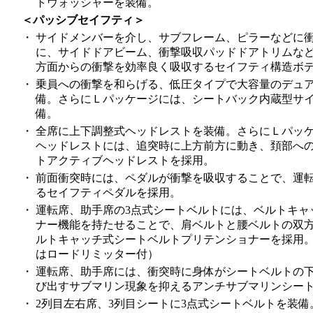
トウォッシャーを装備。
＜パッシブセイフティ＞
・
サイドメンバーを介し、サブフレーム、ピラーなどに
に、サイドドアビーム、衝撃吸収パッドドアトリムな
方面からの衝撃を効率良く吸収するセイフティ構造ボ
・
乗員への衝撃を和らげる、低圧タイプで大容量のデュア
備。さらにＬパッケージには、シートバック内蔵型サイ
備。
・
全席に上下調整式ヘッドレストを装備。さらにＬパッ
ヘッドレストには、追突時に上方前方に動き、頚部へ
トアクティブヘッドレストを採用。
・
前面衝突時には、ペダルが衝撃を吸収することで、運
るセイフティペダルを採用。
・
運転席、助手席の3点式シートベルトには、ベルトキャ
ナー機能を持たせることで、肩ベルトと腰ベルトの双
ルトキャッチ式シートベルトプリテンショナーを採用
はロードリミッター付）
・
運転席、助手席には、衝突時に身体がシートベルトの
び出すサブマリン現象を抑えるアンチサブマリンシー
・
2列目左右席、3列目シートに3点式シートベルトを装