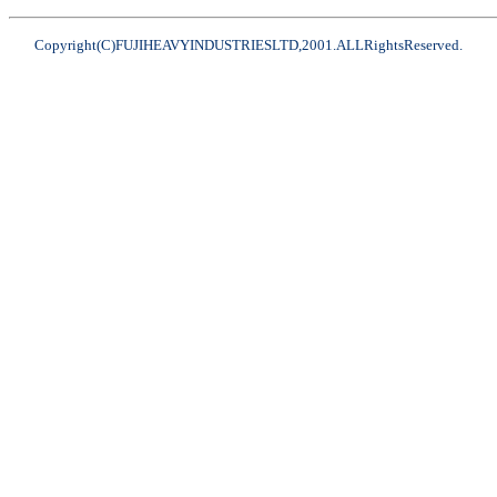
Copyright(C)FUJIHEAVYINDUSTRIESLTD,2001.ALLRightsReserved.