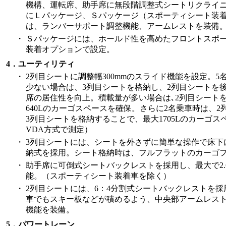
機構、運転席、助手席に無段階調整式シートリクライ
にＬパッケージ、Ｓパッケージ（スポーティシート装
は、ランバーサポート調整機能、アームレストを装備
・
Ｓパッケージには、ホールド性を高めたフロントスポ
装着オプションで設定。
4．ユーティリティ
・
2列目シートに調整幅300mmのスライド機能を設定。
少ない場合は、3列目シートを格納し、2列目シートを
席の居住性を向上。積載量が多い場合は､2列目シート
640Lのカーゴスペースを確保。さらに2名乗車時は、
3列目シートを格納することで、最大1705Lのカーゴ
VDA方式で測定）
・
3列目シートには、シートを外さずに簡単な操作で床下
納式を採用。シート格納時は、フルフラットのカーゴ
・
助手席に可倒式シートバックレストを採用し、最大で2.
能。（スポーティシート装着車を除く）
・
2列目シートには、6：4分割式シートバックレストを採
車でもスキー板などが積めるよう、中央部アームレス
機能を装備。
5．パワートレーン