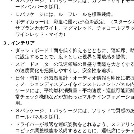
・
Ｓパッケージ、Ｌパッケージには、カラードサイドモ
ードバンパーを採用。
・
Ｌパッケージには、ルーフレールを標準装備。
・
ボディカラーは、彩度に優れた5色を設定。（スターシ
サブランカホワイト、マグマレッド、チャコールブラ
ワインレッド・マイカ）
3．インテリア
・
ダッシュボード上面を低く抑えるとともに、運転席、
に設定することで、広々とした視界と開放感を提供。
・
スピードメーターの低速領域の目盛り間隔を大きくす
の速度変化を把握しやすくし、安全性を追求。
・
日付・時刻・外気温度計・オーディオ情報を即座に把
ォメーションディスプレイをインストルメントパネル
ケージには、平均燃料消費量・平均速度・巡航可能距
常チェック機能などが加わったマルチインフォメーシ
用。
・
Ｓパッケージ、Ｌパッケージには、ソリッドで質感の
ロールパネルを採用。
・
ドライバーが最適な運転姿勢をとれるよう、ステアリ
コピック調整機能を装備するとともに、運転席にラチ