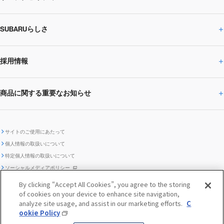
SUBARU 2025方針
会社概要・役員／CXO一覧
SUBARUらしさ
ひとめでわかる
サステナビリティトップ
閉じる
企業・経営
財務データ
事業所・関係会社
SUBARU
CEOサステナビリティ
SUBARUグループの
採用情報
SUBARUらしさトップ
IRライブラリー
株式情報
SUBARU運動部
メッセージ
サステナビリティ
商品に関する重要なお知らせ
採用情報トップ
SUBARUびと
サステナビリティジャーナル
環境
社会
株主・投資家サポート
個人投資家の皆様へ
閉じる
商品に関する重要なお知らせトップ
新卒採用
中途採用
SUBARUデザイン
SUBARU技報
ガバナンス
社外からの評価
IRカレンダー
電子公告
サイトのご使用にあたって
個人情報の取扱いについて
「SUBARUらしさ」を
SUBARU ハイブリッド車 レスキュ
特定個人情報の取扱いについて
車種別環境情報
ディスクロージャー
SUBARU Lab採用（中途）
航空宇宙カンパニー採用
SUBARUが生み出してきたこと
際立たせる技術
GRI内容索引
TCFD対照表
ー時の取扱い
IRサイト注意事項
ソーシャルメディアポリシー
ポリシー
1.安心と愉しさ
お問い合わせ ／ よくあるご質問
By clicking “Accept All Cookies”, you agree to the storing
「SUBARUらしさ」を
クッキーポリシー
of cookies on your device to enhance site navigation,
自動車リサイクル
リコール情報
販売会社グループ採用
期間従業員採用
際立たせる技術
『魔改造の夜』特設サイト
閉じる
編集方針
レポートライブラリー
analyze site usage, and assist in our marketing efforts.
C
メディア
2.環境技術
ookie Policy
助手席エアバッグに関する重要な
SUBARUのロゴ・標章を不正使用