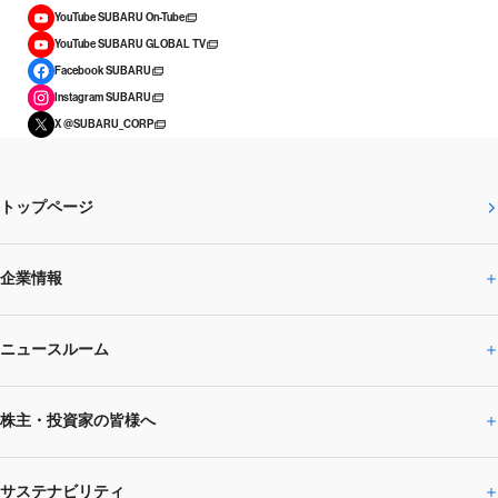
YouTube SUBARU On-Tube
YouTube SUBARU GLOBAL TV
Facebook SUBARU
Instagram SUBARU
X @SUBARU_CORP
トップページ
企業情報
ニュースルーム
企業情報トップ
株主・投資家の皆様へ
ニュースルームトップ
SUBARUのありたい姿
トップメッセージ
サステナビリティ
株主・投資家の皆様へトップ
ニュースリリース
トピックス・お知らせ