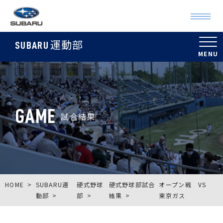
運動部
SUBARU
GAME
試合結果
HOME
SUBARU運
硬式野球
硬式野球部試合
オープン戦 VS
動部
部
結果
東京ガス