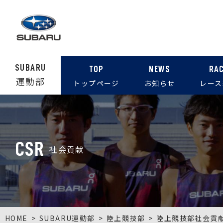
SUBARU
TOP
NEWS
RA
運動部
トップページ
お知らせ
レース
CSR
社会貢献
HOME
SUBARU運動部
陸上競技部
陸上競技部社会貢