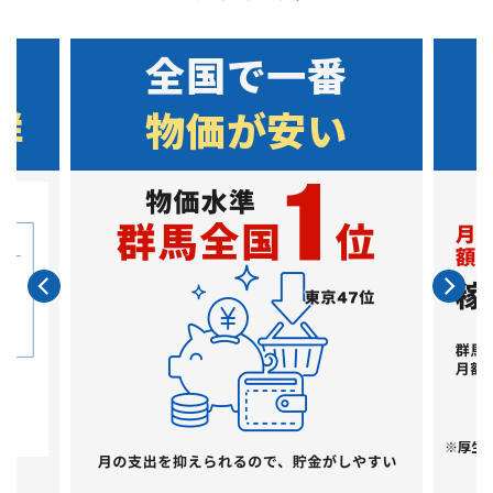
全国で一番
群
物価が安い
※厚生