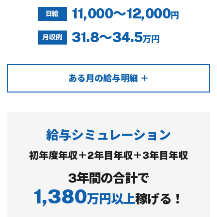
11,000～12,000
日給
円
31.8～34.5
月収例
万円
ある月の給与明細 ＋
給与シミュレーション
初年度年収＋2年目年収＋3年目年収
3年間の合計で
1,380
万円以上
稼げる！