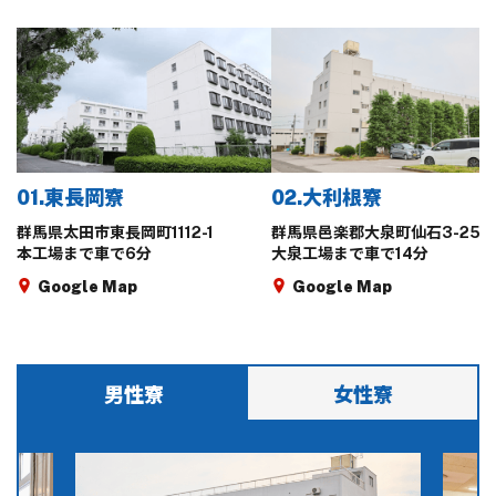
01.東長岡寮
02.大利根寮
群馬県太田市東長岡町1112-1
群馬県邑楽郡大泉町仙石3-25-1
本工場まで車で6分
大泉工場まで車で14分
Google Map
Google Map
男性寮
女性寮