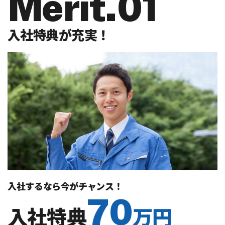
Merit.01
入社特典が充実！
入社するなら今がチャンス！
70
入社特典
万円