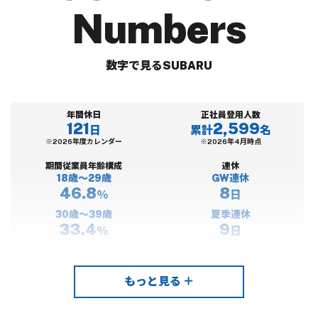
Numbers
数字で見るSUBARU
年間休日
正社員登用人数
121
2,599
日
累計
名
※2026年度カレンダー
※2026年4月時点
期間従業員年齢構成
連休
18歳〜29歳
GW連休
46.8
8
％
日
30歳〜39歳
夏季連休
33.4
9
％
日
40歳以上
冬季連休
19.8
10
％
日
※2023年4月1日時点
※2026年度カレンダー
もっと見る ＋
入寮者比率
有給休暇取得率
64.6
80