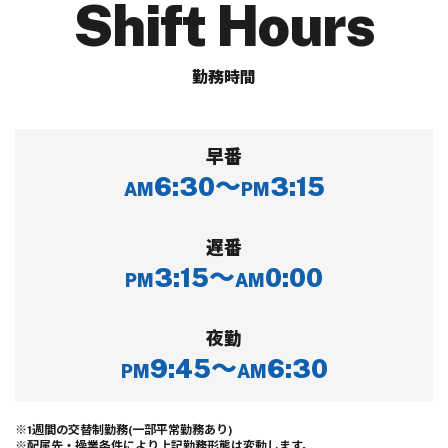
Shift Hours
勤務時間
早番
6:30～
3:15
AM
PM
遅番
3:15～
0:00
PM
AM
夜勤
9:45～
6:30
PM
AM
※1週間の交替制勤務(一部平常勤務あり)
※配属先・操業条件により上記勤務形態は変動します。