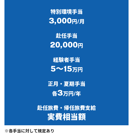
特別環境手当
3,000
円/月
赴任手当
20,000
円
経験者手当
5～15
万円
正月・夏期手当
3
各
万円/年
赴任旅費・帰任旅費支給
実費相当額
※各手当に対して規定あり