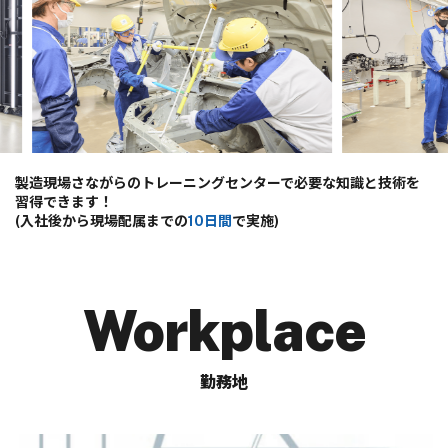
2025_仲間誘致大作戦#2
製造現場さながらのトレーニングセンターで必要な知識と技術を
習得できます！
(入社後から現場配属までの
10日間
で実施)
Workplace
勤務地