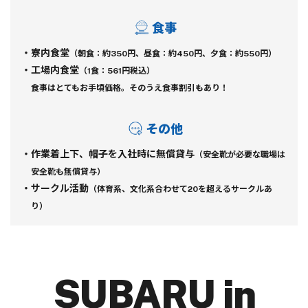
食事
・寮内食堂
（朝食：約350円、昼食：約450円、夕食：約550円）
・工場内食堂
（1食：561円税込）
食事はとてもお手頃価格。そのうえ食事割引もあり！
その他
・作業着上下、帽子を入社時に無償貸与
（安全靴が必要な職場は
安全靴も無償貸与）
・サークル活動
（体育系、文化系合わせて20を超えるサークルあ
り）
SUBARU in