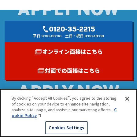
％
％
※2023年4月1日時点
※2022年度実績
定着率
未経験者の割合
97.2
8
％
割
※2022年度実績
0120-35-2215
充実のサポート体制
平日 9:00-20:00
土日・祝日 9:00-18:00
地方出身者の割合
7
割
新生活をすぐにスタートが可能
オンライン面接はこちら
対面での面接はこちら
By clicking “Accept All Cookies”, you agree to the storing
of cookies on your device to enhance site navigation,
analyze site usage, and assist in our marketing efforts.
C
Interview
ookie Policy
0120-35-2215
オンライン
対面での面接
Cookies Settings
平日 9:00-20:00
面接はこちら
はこちら
土日・祝日 9:00-18:00