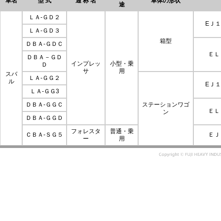
車名
型 式
通 称 名
車体の形状
途
ＬＡ-ＧＤ２
EＪ
ＬＡ-ＧＤ３
箱型
ＤＢＡ-ＧＤＣ
ＥＬ
ＤＢＡ－ＧＤ
インプレッ
小型・乗
Ｄ
サ
用
スバ
ＬＡ-ＧＧ２
ル
EＪ
ＬＡ-ＧＧ3
ＤＢＡ-ＧＧＣ
ステーションワゴ
ＥＬ
ン
ＤＢＡ-ＧＧＤ
フォレスタ
普通・乗
ＣＢＡ-ＳＧ５
ＥＪ
ー
用