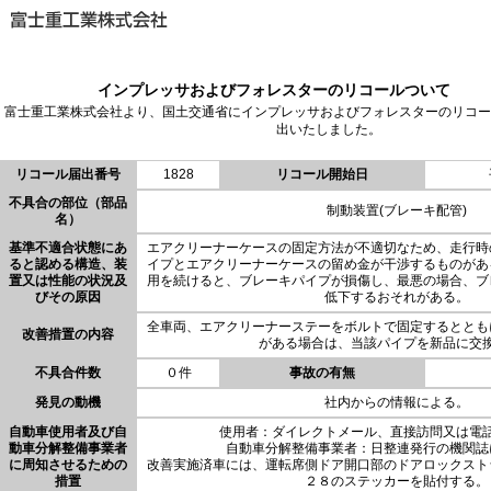
インプレッサおよびフォレスターのリコールついて
富士重工業株式会社より、国土交通省にインプレッサおよびフォレスターのリコー
出いたしました。
リコール届出番号
1828
リコール開始日
不具合の部位（部品
制動装置(ブレーキ配管)
名）
基準不適合状態にあ
エアクリーナーケースの固定方法が不適切なため、走行時
ると認める構造、装
イプとエアクリーナーケースの留め金が干渉するものがあ
置又は性能の状況及
用を続けると、ブレーキパイプが損傷し、最悪の場合、ブ
びその原因
低下するおそれがある。
全車両、エアクリーナーステーをボルトで固定するととも
改善措置の内容
がある場合は、当該パイプを新品に交
不具合件数
０件
事故の有無
発見の動機
社内からの情報による。
自動車使用者及び自
使用者：ダイレクトメール、直接訪問又は電
動車分解整備事業者
自動車分解整備事業者：日整連発行の機関誌
に周知させるための
改善実施済車には、運転席側ドア開口部のドアロックスト
措置
２８のステッカーを貼付する。