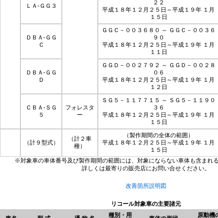
２２
ＬＡ-ＧＧ３
平成１８年１２月２５日～平成１９年 １月
１５日
ＧＧＣ－００３６８０ ～ ＧＧＣ－００３６
ＤＢＡ-ＧＧ
９０
Ｃ
平成１８年１２月２５日～平成１９年 １月
１１日
ＧＧＤ－００２７９２ ～ ＧＧＤ－００２８
ＤＢＡ-ＧＧ
０６
Ｄ
平成１８年１２月２５日～平成１９年 １月
１２日
ＳＧ５－１１７７１５ ～ ＳＧ５－１１９０
ＣＢＡ-ＳＧ
フォレスタ
３６
５
ー
平成１８年１２月２５日～平成１９年 １月
１５日
（製作期間の全体の範囲）
（計２車
（計９型式）
平成１８年１２月２５日～平成１９年 １月
種）
１５日
※対象車の車体番号及び製作期間の範囲には、対象にならない車体も含まれ
詳しくは最寄りの販売店にお問い合せください。
改善箇所説明図
リコール対象車の主要諸元
種別・用
原動機