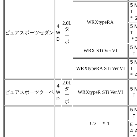
５
＊
WRXtypeRA
2.0L
４
５
タ
ピュアスポーツセダン
Ｗ
ー
Ｄ
＊
ボ
５
WRX STi Ver.VI
Ｔ
５
WRXtypeRA STi Ver.VI
＊
2.0L
４
タ
５
ピュアスポーツクーペ
Ｗ
WRXtypeR STi Ver.VI
ー
Ｔ
Ｄ
ボ
５
Ｔ
C'z ＊１
Ｅ
４