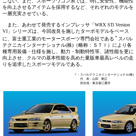
こない、また、スポーツワゴン系では、特に安全性、機能性
を向上させるアイテムを採用するなど、それぞれのモデルを
一層充実させている。
また、あわせて発売するインプレッサ「WRX STi Version
VI」シリーズは、今回改良を施したターボモデルをベース
＊
に、富士重工業のモータースポーツ専門会社である
スバル
テクニカインターナショナル(株)（略称：ＳＴＩ）により各
種専用装備・仕様を施し、動力・制動特性等、諸性能を更に
向上させ、クルマの基本性能を高めた量販車最高レベルの走
りを追求したスポーツモデルである。
＊：
スバルテクニカインターナショナル(株)
代 表：山田 剛正
所在地：東京都三鷹市