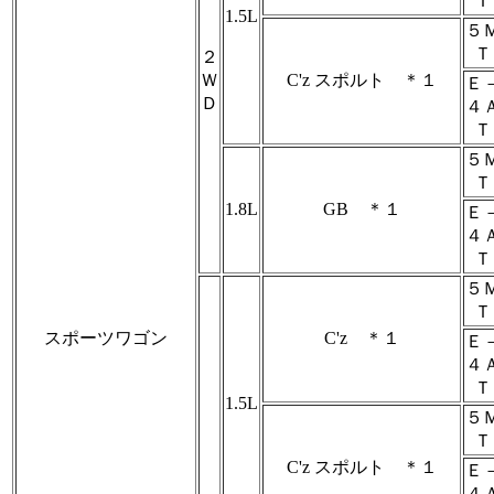
Ｔ
1.5L
５
Ｔ
２
Ｗ
C'z スポルト ＊１
Ｅ
Ｄ
４
Ｔ
５
Ｔ
1.8L
GB ＊１
Ｅ
４
Ｔ
５
Ｔ
スポーツワゴン
C'z ＊１
Ｅ
４
Ｔ
1.5L
５
Ｔ
C'z スポルト ＊１
Ｅ
４