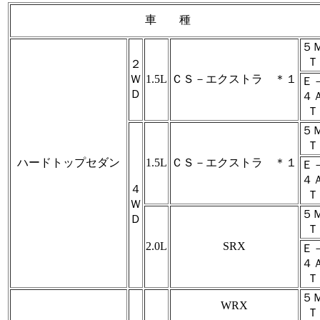
車 種
５
Ｔ
２
Ｗ
1.5L
ＣＳ－エクストラ ＊１
Ｅ
Ｄ
４
Ｔ
５
Ｔ
ハードトップセダン
1.5L
ＣＳ－エクストラ ＊１
Ｅ
４
４
Ｔ
Ｗ
５
Ｄ
Ｔ
2.0L
SRX
Ｅ
４
Ｔ
５
WRX
Ｔ