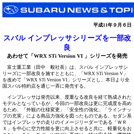
平成11年９月６日
スバル インプレッサシリーズを一部改
良
あわせて「WRX STi Version VI 」シリーズを発売
富士重工業（田中 毅社長）は、スバル インプレッサシ
リーズに一部改良を施すとともに、「WRX STi Version V」
を改めて「WRX STi Version VI」シリーズとし、本日より全
国スバル特約店を通じ一斉に発売する。
インプレッサは発売以来、度重なる改良を経て熟成された
モデルとなっているが、今回の一部改良は更に完成度を高め
るため、「外観の仕様変更」「安全性の強化」「ラインナッ
プの充実」による商品力強化を図ったものである。セダン系
ではインプレッサの走りのイメージリーダーである「ＷＲ
Ｘ」を中心に空力性能を更に向上させると共に、軽量化をお