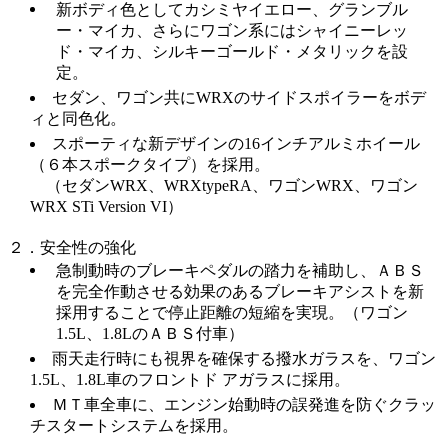
新ボディ色としてカシミヤイエロー、グランブル
ー・マイカ、さらにワゴン系にはシャイニーレッ
ド・マイカ、シルキーゴールド・メタリックを設
定。
セダン、ワゴン共にWRXのサイドスポイラーをボデ
ィと同色化。
スポーティな新デザインの16インチアルミホイール
（６本スポークタイプ）を採用。
（セダンWRX、WRXtypeRA、ワゴンWRX、ワゴン
WRX STi Version VI）
２．安全性の強化
急制動時のブレーキペダルの踏力を補助し、ＡＢＳ
を完全作動させる効果のあるブレーキアシストを新
採用することで停止距離の短縮を実現。（ワゴン
1.5L、1.8LのＡＢＳ付車）
雨天走行時にも視界を確保する撥水ガラスを、ワゴン
1.5L、1.8L車のフロントド アガラスに採用。
ＭＴ車全車に、エンジン始動時の誤発進を防ぐクラッ
チスタートシステムを採用。