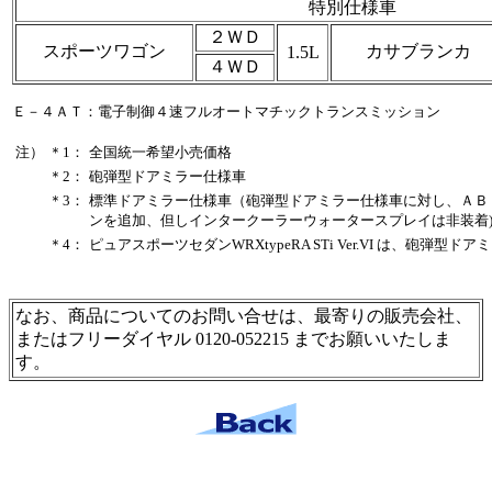
特別仕様車
２ＷＤ
スポーツワゴン
カサブランカ 
1.5L
４ＷＤ
Ｅ－４ＡＴ：電子制御４速フルオートマチックトランスミッション
注）
＊1：
全国統一希望小売価格
＊2：
砲弾型ドアミラー仕様車
＊3：
標準ドアミラー仕様車（砲弾型ドアミラー仕様車に対し、ＡＢ
ンを追加、但しインタークーラーウォータースプレイは非装着
＊4：
ピュアスポーツセダンWRXtypeRA STi Ver.VI は、砲
なお、商品についてのお問い合せは、最寄りの販売会社、
またはフリーダイヤル 0120-052215 までお願いいたしま
す。