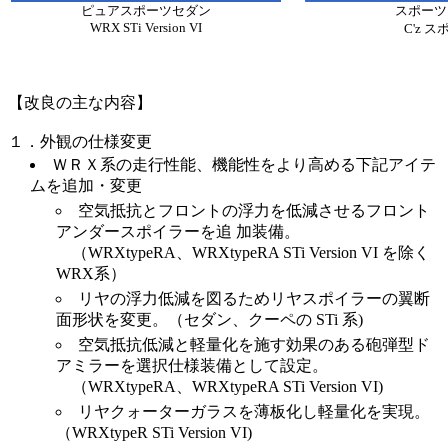
ピュアスポーツセダン
スポーツ
WRX STi Version VI
C'z 
【改良の主な内容】
１．外観の仕様変更
ＷＲＸ系の走行性能、機能性をより高める下記アイテ
ムを追加・変更
空気抵抗とフロントの浮力を低減させるフロント
アンダースポイラーを追 加装備。
（WRXtypeRA、WRXtypeRA STi Version VI を除く
WRX系）
リヤの浮力低減を図るためリヤスポイラーの翼断
面形状を変更。（セダン、クーペの STi 系)
空気抵抗低減と軽量化を施す効果のある砲弾型ド
アミラーを選択仕様装備として設定。
（WRXtypeRA、WRXtypeRA STi Version VI)
リヤクォーターガラスを薄板化し軽量化を実現。
（WRXtypeR STi Version VI)