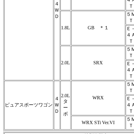
４
Ｔ
Ｗ
５
Ｄ
Ｔ
1.8L
GB ＊１
Ｅ
４
Ｔ
５
Ｔ
2.0L
SRX
Ｅ
４
Ｔ
５
Ｔ
2.0L
WRX
４
Ｅ
タ
ピュアスポーツワゴン
Ｗ
４
ー
Ｄ
Ｔ
ボ
５
WRX STi Ver.VI
Ｔ