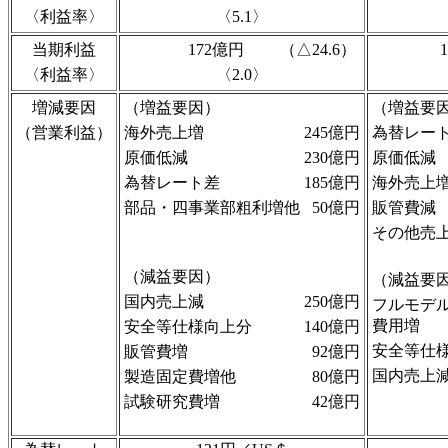
〈利益率〉
〈5.1〉
当期利益
172億円
（△24.6）
〈利益率〉
〈2.0〉
増減要因
（増益要因）
（増益要
（営業利益）
海外売上増
245億円
為替レー
原価低減
230億円
原価低減
為替レート差
185億円
海外売上
部品・四事業部粗利増他
50億円
販管費減
その他売
（減益要因）
（減益要
国内売上減
250億円
フルモデ
費用増
安全等仕様向上分
140億円
安全等仕
販管費増
92億円
国内売上
製造固定費増他
80億円
試験研究費増
42億円