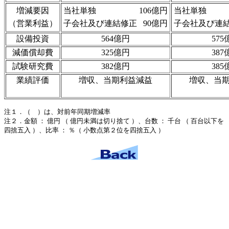
増減要因
当社単独
106億円
当社単独
（営業利益）
子会社及び連結修正
90億円
子会社及び連
設備投資
564億円
575
減価償却費
325億円
387
試験研究費
382億円
385
業績評価
増収、当期利益減益
増収、当
注１．（ ）は、対前年同期増減率
注２．金額 ： 億円 （ 億円未満は切り捨て ）、台数 ： 千台 （ 百台以下を
四捨五入 ）、比率 ： ％（ 小数点第２位を四捨五入 ）