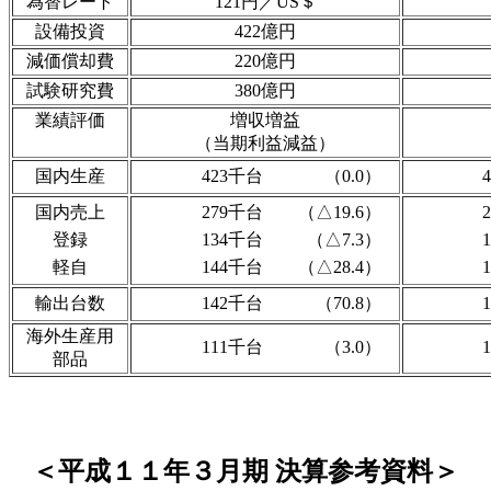
為替レート
121円／US＄
設備投資
422億円
減価償却費
220億円
試験研究費
380億円
業績評価
増収増益
（当期利益減益）
国内生産
423千台
（0.0）
国内売上
279千台
（△19.6）
登録
134千台
（△7.3）
軽自
144千台
（△28.4）
輸出台数
142千台
（70.8）
海外生産用
111千台
（3.0）
部品
＜平成１１年３月期 決算参考資料＞