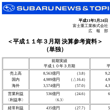
平成11年5月24日
富士重工業株式会社
広 報 部
＜平成１１年３月期 決算参考資料＞
（単独）
前期実績
平成１０年３月期
売上高
8,563億円
（3.8）
9,
国内
4,989億円
（△16.4）
4,
海外
3,574億円
（57.0）
4,
営業利益
536億円
（24.6）
〈利益率〉
〈6.3〉
経常利益
435億円
（27.7）