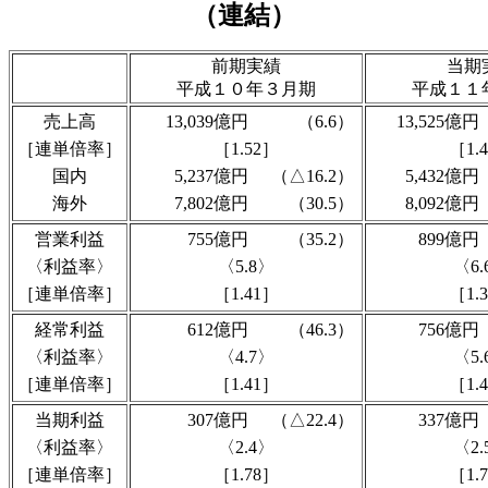
（連結）
前期実績
当期
平成１０年３月期
平成１１
売上高
13,039億円
（6.6）
13,525億円
［連単倍率］
［1.52］
［1.
国内
5,237億円
（△16.2）
5,432億円
海外
7,802億円
（30.5）
8,092億円
営業利益
755億円
（35.2）
899億円
〈利益率〉
〈5.8〉
〈6.
［連単倍率］
［1.41］
［1.
経常利益
612億円
（46.3）
756億円
〈利益率〉
〈4.7〉
〈5.
［連単倍率］
［1.41］
［1.
当期利益
307億円
（△22.4）
337億円
〈利益率〉
〈2.4〉
〈2.
［連単倍率］
［1.78］
［1.