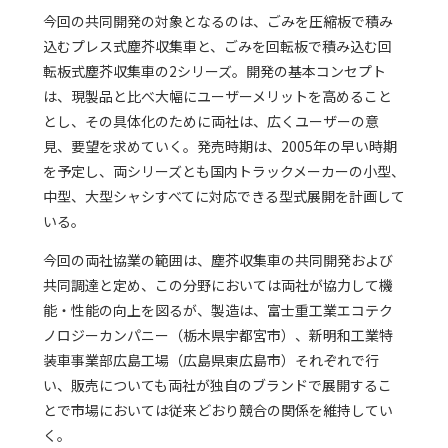
今回の共同開発の対象となるのは、ごみを圧縮板で積み
込むプレス式塵芥収集車と、ごみを回転板で積み込む回
転板式塵芥収集車の2シリーズ。開発の基本コンセプト
は、現製品と比べ大幅にユーザーメリットを高めること
とし、その具体化のために両社は、広くユーザーの意
見、要望を求めていく。発売時期は、2005年の早い時期
を予定し、両シリーズとも国内トラックメーカーの小型、
中型、大型シャシすべてに対応できる型式展開を計画して
いる。
今回の両社協業の範囲は、塵芥収集車の共同開発および
共同調達と定め、この分野においては両社が協力して機
能・性能の向上を図るが、製造は、富士重工業エコテク
ノロジーカンパニー（栃木県宇都宮市）、新明和工業特
装車事業部広島工場（広島県東広島市）それぞれで行
い、販売についても両社が独自のブランドで展開するこ
とで市場においては従来どおり競合の関係を維持してい
く。