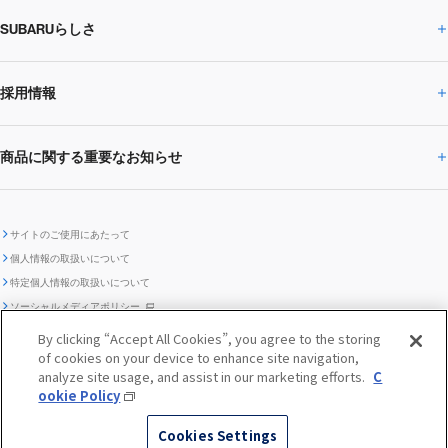
SUBARUらしさ
ひとめでわかる
サステナビリティトップ
閉じる
企業・経営
財務データ
事業所・関係会社
SUBARU
CEOサステナビリティ
SUBARUグループの
採用情報
SUBARUらしさトップ
IRライブラリー
株式情報
SUBARU運動部
メッセージ
サステナビリティ
商品に関する重要なお知らせ
採用情報トップ
SUBARUびと
サステナビリティジャーナル
環境
社会
株主・投資家サポート
個人投資家の皆様へ
閉じる
商品に関する重要なお知らせトップ
新卒採用
中途採用
SUBARUデザイン
SUBARU技報
ガバナンス
社外からの評価
IRカレンダー
電子公告
サイトのご使用にあたって
個人情報の取扱いについて
「SUBARUらしさ」を
SUBARU ハイブリッド車 レスキュ
特定個人情報の取扱いについて
車種別環境情報
ディスクロージャー
SUBARU Lab採用（中途）
航空宇宙カンパニー採用
SUBARUが生み出してきたこと
際立たせる技術
GRI内容索引
TCFD対照表
ー時の取扱い
IRサイト注意事項
ソーシャルメディアポリシー
ポリシー
1.安心と愉しさ
お問い合わせ ／ よくあるご質問
By clicking “Accept All Cookies”, you agree to the storing
「SUBARUらしさ」を
クッキーポリシー
of cookies on your device to enhance site navigation,
自動車リサイクル
リコール情報
販売会社グループ採用
期間従業員採用
際立たせる技術
『魔改造の夜』特設サイト
閉じる
編集方針
レポートライブラリー
analyze site usage, and assist in our marketing efforts.
C
メディア
2.環境技術
ookie Policy
助手席エアバッグに関する重要な
SUBARUのロゴ・標章を不正使用
サステナビリティ関連方針・ガイ
© SUBARU CORPORATION
閉じる
高校生採用
障がい者採用（中途）
企業スポーツ
Cookies Settings
お知らせ
した模倣品にご注意ください
ドライン