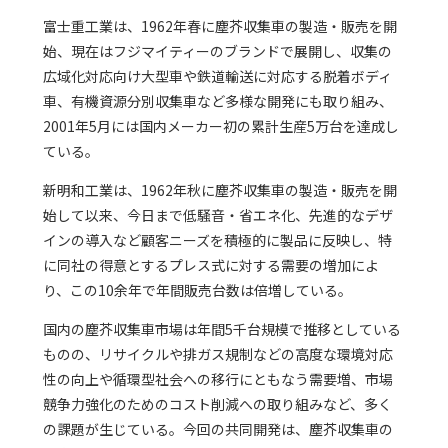
富士重工業は、1962年春に塵芥収集車の製造・販売を開
始、現在はフジマイティーのブランドで展開し、収集の
広域化対応向け大型車や鉄道輸送に対応する脱着ボディ
車、有機資源分別収集車など多様な開発にも取り組み、
2001年5月には国内メーカー初の累計生産5万台を達成し
ている。
新明和工業は、1962年秋に塵芥収集車の製造・販売を開
始して以来、今日まで低騒音・省エネ化、先進的なデザ
インの導入など顧客ニーズを積極的に製品に反映し、特
に同社の得意とするプレス式に対する需要の増加によ
り、この10余年で年間販売台数は倍増している。
国内の塵芥収集車市場は年間5千台規模で推移としている
ものの、リサイクルや排ガス規制などの高度な環境対応
性の向上や循環型社会への移行にともなう需要増、市場
競争力強化のためのコスト削減への取り組みなど、多く
の課題が生じている。今回の共同開発は、塵芥収集車の