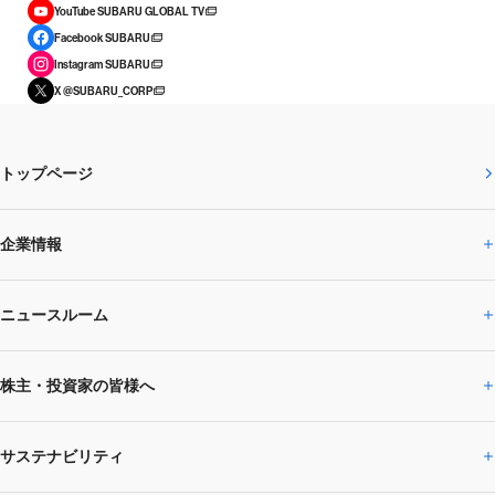
YouTube SUBARU GLOBAL TV
Facebook SUBARU
Instagram SUBARU
X @SUBARU_CORP
トップページ
企業情報
ニュースルーム
企業情報トップ
株主・投資家の皆様へ
ニュースルームトップ
SUBARUのありたい姿
トップメッセージ
サステナビリティ
株主・投資家の皆様へトップ
ニュースリリース
トピックス・お知らせ
SUBARU 2025方針
会社概要・役員／CXO一覧