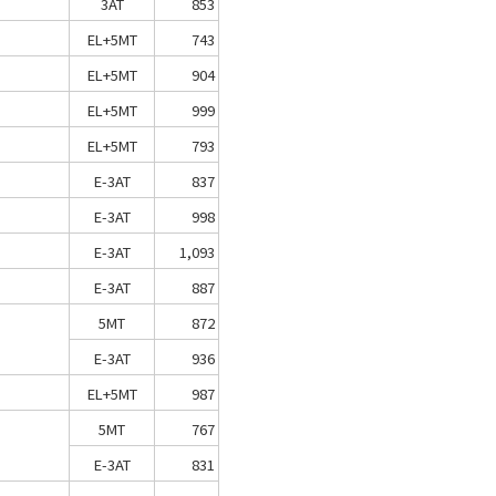
3AT
853
EL+5MT
743
EL+5MT
904
EL+5MT
999
EL+5MT
793
E-3AT
837
E-3AT
998
E-3AT
1,093
E-3AT
887
5MT
872
E-3AT
936
EL+5MT
987
5MT
767
E-3AT
831