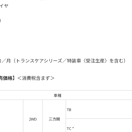
イヤ
）
00台／月（トランスケアシリーズ／特装車〈受注生産〉を含む）
売価格】
＜消費税含まず＞
車種
TB
2WD
三方開
TC *