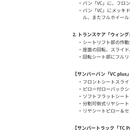
・
バン「VC」に、フロ
・
バン「VC」にメッキ
ル、またフルホイール
2. トランスケア「ウィン
・
シートリフト部の作動
・
座面の回転、スライド
・
回転シート部にフルリ
【サンバーバン「VC plu
・
フロントシートスライ
・
ピロー付ローバックシ
・
ソフトフラットシート
・
分割可倒式リヤシート
・
リヤシートピロー＆セ
【サンバートラック「TC Pro