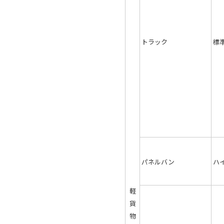
トラック
標
パネルバン
ハ
軽
貨
物