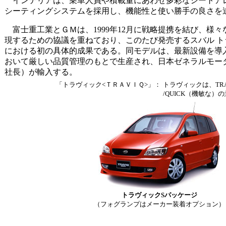
インテリアは、乗車人員や積載量にあわせ多彩なシートア
シーティングシステムを採用し、機能性と使い勝手の良さを
富士重工業とＧＭは、1999年12月に戦略提携を結び、様
現するための協議を重ねており、このたび発売するスバル 
における初の具体的成果である。同モデルは、最新設備を導
おいて厳しい品質管理のもとで生産され、日本ゼネラルモー
社長）が輸入する。
「トラヴィック<ＴＲＡＶＩＱ>」：
トラヴィックは、TR
/QUICK（機敏な
トラヴィックSパッケージ
（フォグランプはメーカー装着オプション）