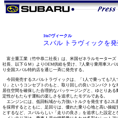
1to7ヴィークル
スバル トラヴィックを発
富士重工業（竹中恭二社長）は、米国ゼネラルモーターズ
社長、以下ＧＭ）よりOEM供給を受け、7人乗り乗用車スバ
り全国スバル特約店を通じ一斉に発売する。
今回発売するスバルトラヴィックは、「1人で乗っても7人
り」というコンセプトのもと、取り回しの良いコンパクトな
居住空間を確保した合理的なパッケージングと、ゆとりある
定性がもたらす運転の楽しさを追求したモデルである。
エンジンには、低回転域から力強いトルクを発生する2.2L直
を採用するとともに、足回りは、優れた乗り心地と高い操縦
とするなど、スバルらしい「走りの良さ」を追求した設定と